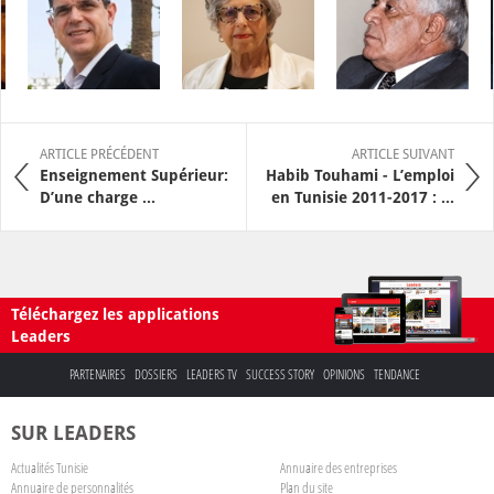
ARTICLE PRÉCÉDENT
ARTICLE SUIVANT
Enseignement Supérieur:
Habib Touhami - L’emploi
D’une charge ...
en Tunisie 2011-2017 : ...
Téléchargez les applications
Leaders
PARTENAIRES
DOSSIERS
LEADERS TV
SUCCESS STORY
OPINIONS
TENDANCE
SUR LEADERS
Actualités Tunisie
Annuaire des entreprises
Annuaire de personnalités
Plan du site