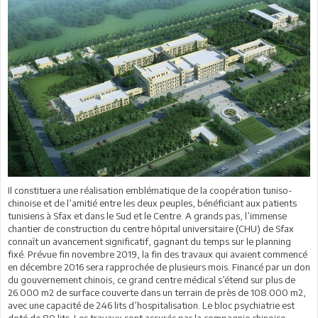
Il constituera une réalisation emblématique de la coopération tuniso-
chinoise et de l’amitié entre les deux peuples, bénéficiant aux patients
tunisiens à Sfax et dans le Sud et le Centre. A grands pas, l’immense
chantier de construction du centre hôpital universitaire (CHU) de Sfax
connaît un avancement significatif, gagnant du temps sur le planning
fixé. Prévue fin novembre 2019, la fin des travaux qui avaient commencé
en décembre 2016 sera rapprochée de plusieurs mois. Financé par un don
du gouvernement chinois, ce grand centre médical s’étend sur plus de
26.000 m2 de surface couverte dans un terrain de près de 108.000 m2,
avec une capacité de 246 lits d’hospitalisation. Le bloc psychiatrie est
doté de 80 lits. Les travaux sont assurés par la compagnie chinoise