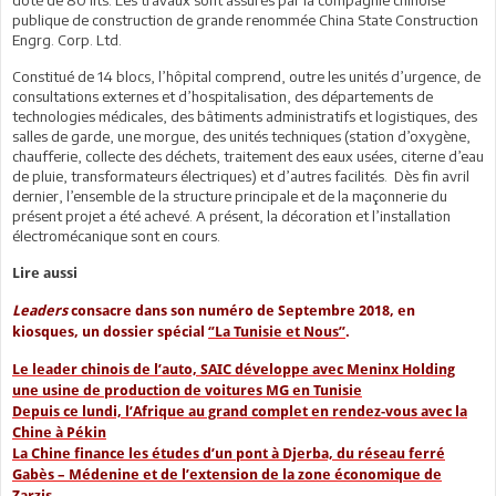
publique de construction de grande renommée China State Construction
Engrg. Corp. Ltd.
Constitué de 14 blocs, l’hôpital comprend, outre les unités d’urgence, de
consultations externes et d’hospitalisation, des départements de
technologies médicales, des bâtiments administratifs et logistiques, des
salles de garde, une morgue, des unités techniques (station d’oxygène,
chaufferie, collecte des déchets, traitement des eaux usées, citerne d’eau
de pluie, transformateurs électriques) et d’autres facilités. Dès fin avril
dernier, l’ensemble de la structure principale et de la maçonnerie du
présent projet a été achevé. A présent, la décoration et l’installation
électromécanique sont en cours.
Lire aussi
Leaders
consacre dans son numéro de Septembre 2018, en
kiosques, un dossier spécial
‘’La Tunisie et Nous’’
.
Le leader chinois de l’auto, SAIC développe avec Meninx Holding
une usine de production de voitures MG en Tunisie
Depuis ce lundi, l’Afrique au grand complet en rendez-vous avec la
Chine à Pékin
La Chine finance les études d’un pont à Djerba, du réseau ferré
Gabès – Médenine et de l’extension de la zone économique de
Zarzis