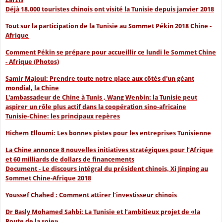
Déjà 18.000 touristes chinois ont visité la Tunisie depuis janvier 2018
Tout sur la participation de la Tunisie au Sommet Pékin 2018 Chine -
Afrique
Comment Pékin se prépare pour accueillir ce lundi le Sommet Chine
- Afrique (Photos)
Samir Majoul: Prendre toute notre place aux côtés d'un géant
mondial, la Chine
L'ambassadeur de Chine à Tunis , Wang Wenbin: la Tunisie peut
aspirer un rôle plus actif dans la coopération sino-africaine
Tunisie-Chine: les principaux repères
Hichem Elloumi: Les bonnes pistes pour les entreprises Tunisienne
La Chine annonce 8 nouvelles initiatives stratégiques pour l’Afrique
et 60 milliards de dollars de financements
Document - Le discours intégral du président chinois, Xi Jinping au
Sommet Chine-Afrique 2018
Youssef Chahed : Comment attirer l’investisseur chinois
Dr Basly Mohamed Sahbi: La Tunisie et l’ambitieux projet de «la
Route de la soie»