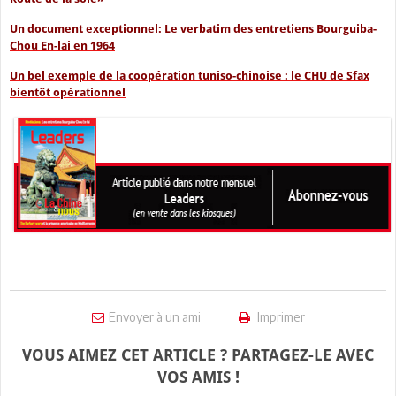
Un document exceptionnel: Le verbatim des entretiens Bourguiba-
Chou En-lai en 1964
Un bel exemple de la coopération tuniso-chinoise : le CHU de Sfax
bientôt opérationnel
Envoyer à un ami
Imprimer
VOUS AIMEZ CET ARTICLE ? PARTAGEZ-LE AVEC
VOS AMIS !