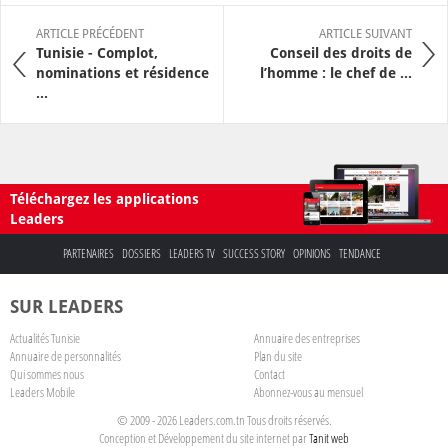
ARTICLE PRÉCÉDENT
ARTICLE SUIVANT
Tunisie - Complot,
Conseil des droits de
nominations et résidence
l’homme : le chef de ...
...
Téléchargez les applications
Leaders
PARTENAIRES
DOSSIERS
LEADERS TV
SUCCESS STORY
OPINIONS
TENDANCE
SUR LEADERS
Actualités Tunisie
Annuaire des entreprises
Annuaire de personnalités
Plan du site
Qui sommes nous
Contact
Leaders Mobile
Abonnez-vous au mensuel
© 2009 - 2026 Leaders.com.tn Tous droits réservés.
Conception et Développement du site internet par
Tanit web