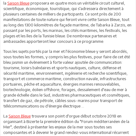
la
Saison Bleue
proposera en quatre mois un véritable circuit culturel,
scientifique, économique, touristique, qui s'adressera directement à
plusieurs centaines de milliers de participants. Ce sont près de 200
manifestations de toute nature qui feront vivre cette Saison Bleue, tout
au long des 1300 kilomètres de façade maritime, de Tabarka à Zarzis, en
passant par les ports, les marinas, les cités maritimes, les festivals, les
plages et les îles de la Tunisie bleue. De nombreux partenaires et
ambassades apporteront leur concours à ce programme.
Tous les sujets portés par la mer et l'économie bleue y seront abordés,
sous toutes les formes, y compris les plus festives, pour faire de cet été
bleu jasmin un évènement à forte valeur ajoutée de communication:
tourisme, loisirs balnéaires et sports nautiques, culture, défense et
sécurité maritime, environnement, ingénierie et recherche scientifique,
transport et commerce maritime, construction navale, infrastructures
portuaires, pêche et aquaculture, énergies marines renouvelables,
biotechnologie, éolien offshore, forages, dessalement d'eau de mer à
grande échelle dans le Sud, industries pharmaceutiques et cosmétiques,
transfert de gaz, de pétrole, câbles sous- marins pour transport de
télécommunications ou d'énergie électrique ...
La
Saison Bleue
trouvera son point d'orgue début octobre 2018 en
organisant à Bizerte la première édition du "Forum méditerranéen de la
Mer", destiné à présenter les enjeux de la mer sous toutes ses
composantes et à devenir le grand rendez-vous international récurrent