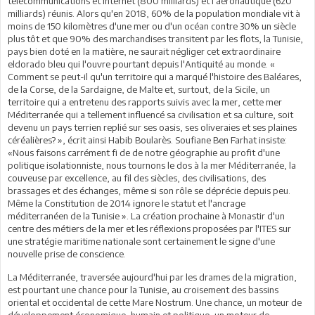
télécommunications et internet (800 milliards) et l'aéronautique (620
milliards) réunis. Alors qu'en 2018, 60% de la population mondiale vit à
moins de 150 kilomètres d'une mer ou d'un océan contre 30% un siècle
plus tôt et que 90% des marchandises transitent par les flots, la Tunisie,
pays bien doté en la matière, ne saurait négliger cet extraordinaire
eldorado bleu qui l'ouvre pourtant depuis l'Antiquité au monde. «
Comment se peut-il qu'un territoire qui a marqué l'histoire des Baléares,
de la Corse, de la Sardaigne, de Malte et, surtout, de la Sicile, un
territoire qui a entretenu des rapports suivis avec la mer, cette mer
Méditerranée qui a tellement influencé sa civilisation et sa culture, soit
devenu un pays terrien replié sur ses oasis, ses oliveraies et ses plaines
céréalières? », écrit ainsi Habib Boularès. Soufiane Ben Farhat insiste:
«Nous faisons carrément fi de de notre géographie au profit d'une
politique isolationniste, nous tournons le dos à la mer Méditerranée, la
couveuse par excellence, au fil des siècles, des civilisations, des
brassages et des échanges, même si son rôle se déprécie depuis peu.
Même la Constitution de 2014 ignore le statut et l'ancrage
méditerranéen de la Tunisie ». La création prochaine à Monastir d'un
centre des métiers de la mer et les réflexions proposées par l'ITES sur
une stratégie maritime nationale sont certainement le signe d'une
nouvelle prise de conscience.
La Méditerranée, traversée aujourd'hui par les drames de la migration,
est pourtant une chance pour la Tunisie, au croisement des bassins
oriental et occidental de cette Mare Nostrum. Une chance, un moteur de
développement économique, humain et politique, un moteur de