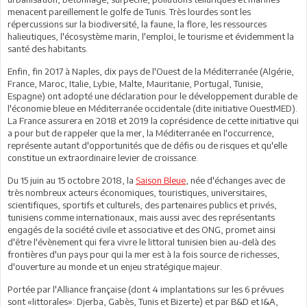
menacent pareillement le golfe de Tunis. Très lourdes sont les
répercussions sur la biodiversité, la faune, la flore, les ressources
halieutiques, l'écosystème marin, l'emploi, le tourisme et évidemment la
santé des habitants.
Enfin, fin 2017 à Naples, dix pays de l'Ouest de la Méditerranée (Algérie,
France, Maroc, Italie, Lybie, Malte, Mauritanie, Portugal, Tunisie,
Espagne) ont adopté une déclaration pour le développement durable de
l'économie bleue en Méditerranée occidentale (dite initiative OuestMED).
La France assurera en 2018 et 2019 la coprésidence de cette initiative qui
a pour but de rappeler que la mer, la Méditerranée en l'occurrence,
représente autant d'opportunités que de défis ou de risques et qu'elle
constitue un extraordinaire levier de croissance.
Du 15 juin au 15 octobre 2018, la
Saison Bleue
, née d'échanges avec de
très nombreux acteurs économiques, touristiques, universitaires,
scientifiques, sportifs et culturels, des partenaires publics et privés,
tunisiens comme internationaux, mais aussi avec des représentants
engagés de la société civile et associative et des ONG, promet ainsi
d'être l'évènement qui fera vivre le littoral tunisien bien au-delà des
frontières d'un pays pour qui la mer est à la fois source de richesses,
d'ouverture au monde et un enjeu stratégique majeur.
Portée par l'Alliance française (dont 4 implantations sur les 6 prévues
sont «littorales»: Djerba, Gabès, Tunis et Bizerte) et par B&D et I&A,