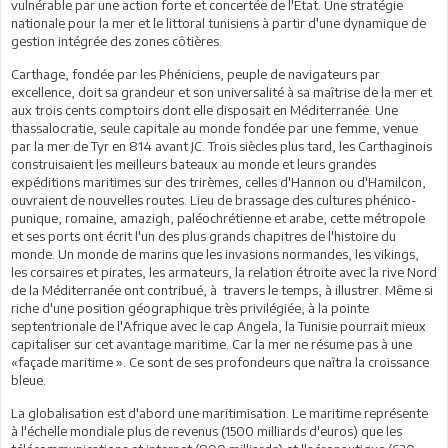
vulnérable par une action forte et concertée de l'Etat. Une stratégie
nationale pour la mer et le littoral tunisiens à partir d'une dynamique de
gestion intégrée des zones côtières.
Carthage, fondée par les Phéniciens, peuple de navigateurs par
excellence, doit sa grandeur et son universalité à sa maîtrise de la mer et
aux trois cents comptoirs dont elle disposait en Méditerranée. Une
thassalocratie, seule capitale au monde fondée par une femme, venue
par la mer de Tyr en 814 avant JC. Trois siècles plus tard, les Carthaginois
construisaient les meilleurs bateaux au monde et leurs grandes
expéditions maritimes sur des trirèmes, celles d'Hannon ou d'Hamilcon,
ouvraient de nouvelles routes. Lieu de brassage des cultures phénico-
punique, romaine, amazigh, paléochrétienne et arabe, cette métropole
et ses ports ont écrit l'un des plus grands chapitres de l'histoire du
monde. Un monde de marins que les invasions normandes, les vikings,
les corsaires et pirates, les armateurs, la relation étroite avec la rive Nord
de la Méditerranée ont contribué, à travers le temps, à illustrer. Même si
riche d'une position géographique très privilégiée, à la pointe
septentrionale de l'Afrique avec le cap Angela, la Tunisie pourrait mieux
capitaliser sur cet avantage maritime. Car la mer ne résume pas à une
«façade maritime ». Ce sont de ses profondeurs que naîtra la croissance
bleue.
La globalisation est d'abord une maritimisation. Le maritime représente
à l'échelle mondiale plus de revenus (1500 milliards d'euros) que les