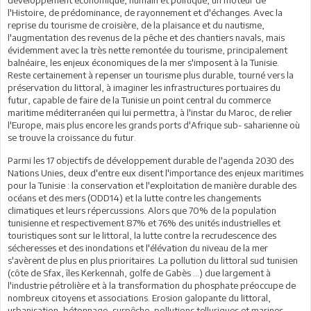
l'Histoire, de prédominance, de rayonnement et d'échanges. Avec la
reprise du tourisme de croisière, de la plaisance et du nautisme,
l'augmentation des revenus de la pêche et des chantiers navals, mais
évidemment avec la très nette remontée du tourisme, principalement
balnéaire, les enjeux économiques de la mer s'imposent à la Tunisie.
Reste certainement à repenser un tourisme plus durable, tourné vers la
préservation du littoral, à imaginer les infrastructures portuaires du
futur, capable de faire de la Tunisie un point central du commerce
maritime méditerranéen qui lui permettra, à l'instar du Maroc, de relier
l'Europe, mais plus encore les grands ports d'Afrique sub- saharienne où
se trouve la croissance du futur.
Parmi les 17 objectifs de développement durable de l'agenda 2030 des
Nations Unies, deux d'entre eux disent l'importance des enjeux maritimes
pour la Tunisie : la conservation et l'exploitation de manière durable des
océans et des mers (ODD14) et la lutte contre les changements
climatiques et leurs répercussions. Alors que 70% de la population
tunisienne et respectivement 87% et 76% des unités industrielles et
touristiques sont sur le littoral, la lutte contre la recrudescence des
sécheresses et des inondations et l'élévation du niveau de la mer
s'avèrent de plus en plus prioritaires. La pollution du littoral sud tunisien
(côte de Sfax, îles Kerkennah, golfe de Gabès ...) due largement à
l'industrie pétrolière et à la transformation du phosphate préoccupe de
nombreux citoyens et associations. Erosion galopante du littoral,
urbanisation, bétonnage, surpêche, pollutions telluriques et marines