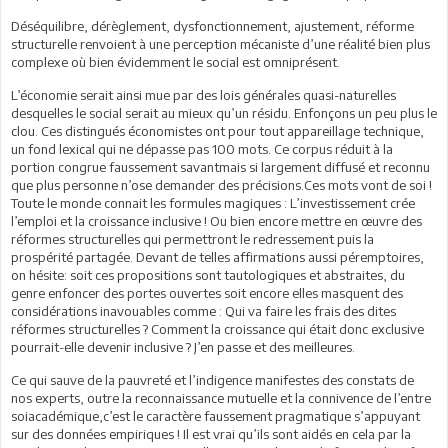
Déséquilibre, dérèglement, dysfonctionnement, ajustement, réforme
structurelle renvoient à une perception mécaniste d’une réalité bien plus
complexe où bien évidemment le social est omniprésent.
L’économie serait ainsi mue par des lois générales quasi-naturelles
desquelles le social serait au mieux qu’un résidu. Enfonçons un peu plus le
clou. Ces distingués économistes ont pour tout appareillage technique,
un fond lexical qui ne dépasse pas 100 mots. Ce corpus réduit à la
portion congrue faussement savantmais si largement diffusé et reconnu
que plus personne n’ose demander des précisions.Ces mots vont de soi !
Toute le monde connait les formules magiques : L’investissement crée
l’emploi et la croissance inclusive ! Ou bien encore mettre en œuvre des
réformes structurelles qui permettront le redressement puis la
prospérité partagée. Devant de telles affirmations aussi péremptoires,
on hésite: soit ces propositions sont tautologiques et abstraites, du
genre enfoncer des portes ouvertes soit encore elles masquent des
considérations inavouables comme : Qui va faire les frais des dites
réformes structurelles ? Comment la croissance qui était donc exclusive
pourrait-elle devenir inclusive ? J’en passe et des meilleures.
Ce qui sauve de la pauvreté et l’indigence manifestes des constats de
nos experts, outre la reconnaissance mutuelle et la connivence de l’entre
soiacadémique,c’est le caractère faussement pragmatique s’appuyant
sur des données empiriques ! Il est vrai qu’ils sont aidés en cela par la