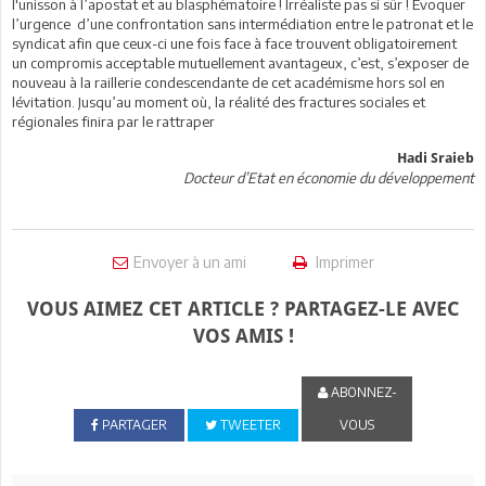
l'unisson à l’apostat et au blasphématoire ! Irréaliste pas si sûr ! Evoquer
l’urgence d’une confrontation sans intermédiation entre le patronat et le
syndicat afin que ceux-ci une fois face à face trouvent obligatoirement
un compromis acceptable mutuellement avantageux, c’est, s’exposer de
nouveau à la raillerie condescendante de cet académisme hors sol en
lévitation. Jusqu’au moment où, la réalité des fractures sociales et
régionales finira par le rattraper
Hadi Sraieb
Docteur d’Etat en économie du développement
Envoyer à un ami
Imprimer
VOUS AIMEZ CET ARTICLE ? PARTAGEZ-LE AVEC
VOS AMIS !
ABONNEZ-
PARTAGER
TWEETER
VOUS