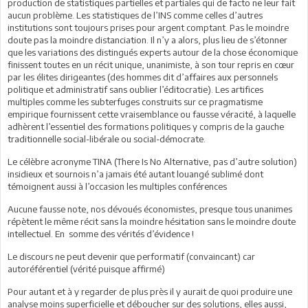
production de statistiques partielles et partiales qui de facto ne leur fait
aucun problème. Les statistiques de l’INS comme celles d’autres
institutions sont toujours prises pour argent comptant. Pas le moindre
doute pas la moindre distanciation. Il n’y a alors, plus lieu de s’étonner
que les variations des distingués experts autour de la chose économique
finissent toutes en un récit unique, unanimiste, à son tour repris en cœur
par les élites dirigeantes (des hommes dit d’affaires aux personnels
politique et administratif sans oublier l’éditocratie). Les artifices
multiples comme les subterfuges construits sur ce pragmatisme
empirique fournissent cette vraisemblance ou fausse véracité, à laquelle
adhèrent l’essentiel des formations politiques y compris de la gauche
traditionnelle social-libérale ou social-démocrate.
Le célèbre acronyme TINA (There Is No Alternative, pas d’autre solution)
insidieux et sournois n’a jamais été autant louangé sublimé dont
témoignent aussi à l’occasion les multiples conférences
Aucune fausse note, nos dévoués économistes, presque tous unanimes
répètent le même récit sans la moindre hésitation sans le moindre doute
intellectuel. En somme des vérités d’évidence !
Le discours ne peut devenir que performatif (convaincant) car
autoréférentiel (vérité puisque affirmé)
Pour autant et à y regarder de plus près il y aurait de quoi produire une
analyse moins superficielle et déboucher sur des solutions, elles aussi,