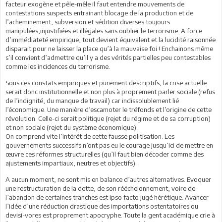
facteur exogène et pêle-mêle il faut entendre mouvements de
contestations suspects entrainant blocage de la production et de
l’acheminement, subversion et sédition diverses toujours
manipulées,injustifiées et illégales sans oublier le terrorisme. A force
d’immédiateté empirique, tout devient équivalent et la lucidité raisonnée
disparait pour ne laisser la place qu’à la mauvaise foi ! Enchainons même
s’il convient d’admettre qu’il y a des vérités partielles peu contestables
comme les incidences du terrorisme.
Sous ces constats empiriques et purement descriptifs, la crise actuelle
serait donc institutionnelle et non plus à proprement parler sociale (refus
de l’indignité, du manque de travail) car indissolublement lié
l’économique. Une manière d’escamoter le tréfonds et l’origine de cette
révolution. Celle-ci serait politique (rejet du régime et de sa corruption)
et non sociale (rejet du système économique).
On comprend vite l’intérêt de cette fausse politisation. Les
gouvernements successifs n’ont pas eu le courage jusqu’ici de mettre en
œuvre ces réformes structurelles (qu’il faut bien décoder comme des
ajustements impartiaux, neutres et objectifs).
A aucun moment, ne sont mis en balance d’autres alternatives. Evoquer
une restructuration de la dette, de son rééchelonnement, voire de
l’abandon de certaines tranches est ipso facto jugé hérétique. Avancer
l’idée d’une réduction drastique des importations ostentatoires ou
devisi-vores est proprement apocryphe. Toute la gent académique crie à