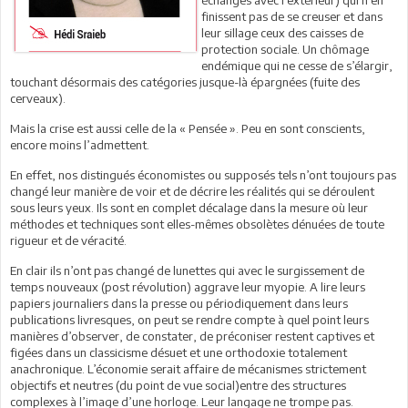
finissent pas de se creuser et dans
leur sillage ceux des caisses de
protection sociale. Un chômage
endémique qui ne cesse de s’élargir,
touchant désormais des catégories jusque-là épargnées (fuite des
cerveaux).
Mais la crise est aussi celle de la « Pensée ». Peu en sont conscients,
encore moins l’admettent.
En effet, nos distingués économistes ou supposés tels n’ont toujours pas
changé leur manière de voir et de décrire les réalités qui se déroulent
sous leurs yeux. Ils sont en complet décalage dans la mesure où leur
méthodes et techniques sont elles-mêmes obsolètes dénuées de toute
rigueur et de véracité.
En clair ils n’ont pas changé de lunettes qui avec le surgissement de
temps nouveaux (post révolution) aggrave leur myopie. A lire leurs
papiers journaliers dans la presse ou périodiquement dans leurs
publications livresques, on peut se rendre compte à quel point leurs
manières d’observer, de constater, de préconiser restent captives et
figées dans un classicisme désuet et une orthodoxie totalement
anachronique. L’économie serait affaire de mécanismes strictement
objectifs et neutres (du point de vue social)entre des structures
complexes à l’image d’une horloge. Leur langage ne trompe pas.