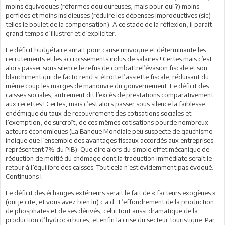
moins équivoques (réformes douloureuses, mais pour qui ?) moins
perfides et moins insidieuses (réduire les dépenses improductives (sic)
telles le boulet de la compensation). A ce stade de la réflexion, il parait
grand temps d’illustrer et d’expliciter.
Le déficit budgétaire aurait pour cause univoque et déterminante les
recrutements et les accroissements indus de salaires ! Certes mais c’est
alors passer sous silence le refus de combattrel’évasion fiscale et son
blanchiment qui de facto rend si étroite l’assiette fiscale, réduisant du
même coup les marges de manouvre du gouvernement. Le déficit des
caisses sociales, autrement dit l’excès de prestations comparativement
aux recettes ! Certes, mais c’est alors passer sous silence la faiblesse
endémique du taux de recouvrement des cotisations sociales et
l’exemption, de surcroît, de ces mêmes cotisations pourde nombreux
acteurs économiques (La Banque Mondiale peu suspecte de gauchisme
indique que l’ensemble des avantages fiscaux accordés aux entreprises
représentent 7% du PIB). Que dire alors du simple effet mécanique de
réduction de moitié du chômage dont la traduction immédiate serait le
retour à l’équilibre des caisses. Tout cela n’est évidemment pas évoqué.
Continuons !
Le déficit des échanges extérieurs serait le fait de « facteurs exogènes »
(oui je cite, et vous avez bien lu) c.a.d : L’effondrement de la production
de phosphates et de ses dérivés, celui tout aussi dramatique de la
production d’hydrocarbures, et enfin la crise du secteur touristique. Par