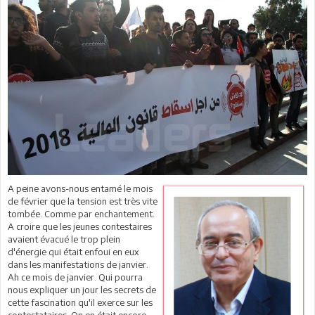
A peine avons-nous entamé le mois
de février que la tension est très vite
tombée. Comme par enchantement.
A croire que les jeunes contestaires
avaient évacué le trop plein
d'énergie qui était enfoui en eux
dans les manifestations de janvier.
Ah ce mois de janvier. Qui pourra
nous expliquer un jour les secrets de
cette fascination qu'il exerce sur les
contestataires. On en était encore