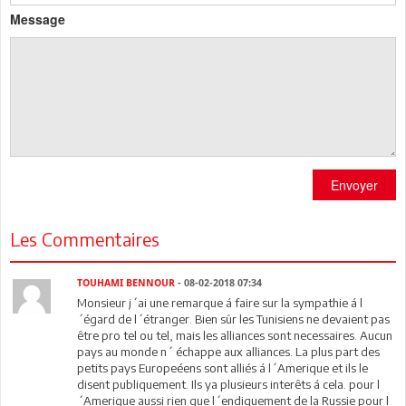
Message
Envoyer
Les Commentaires
TOUHAMI BENNOUR
- 08-02-2018 07:34
Monsieur j´ai une remarque á faire sur la sympathie á l
´égard de l´étranger. Bien sûr les Tunisiens ne devaient pas
être pro tel ou tel, mais les alliances sont necessaires. Aucun
pays au monde n´ échappe aux alliances. La plus part des
petits pays Europeéens sont alliés á l´Amerique et ils le
disent publiquement. Ils ya plusieurs interêts á cela. pour l
´Amerique aussi rien que l´endiguement de la Russie pour l