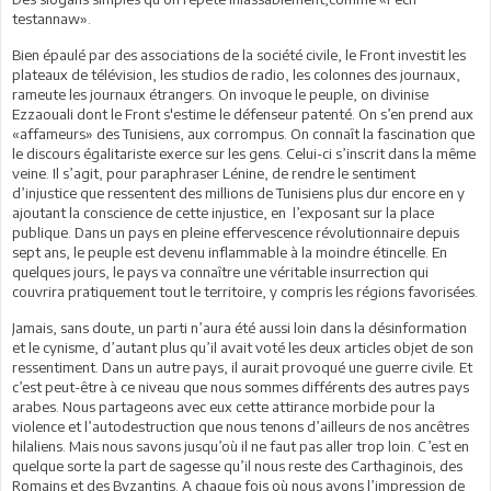
testannaw».
Bien épaulé par des associations de la société civile, le Front investit les
plateaux de télévision, les studios de radio, les colonnes des journaux,
rameute les journaux étrangers. On invoque le peuple, on divinise
Ezzaouali dont le Front s'estime le défenseur patenté. On s’en prend aux
«affameurs» des Tunisiens, aux corrompus. On connaît la fascination que
le discours égalitariste exerce sur les gens. Celui-ci s’inscrit dans la même
veine. Il s’agit, pour paraphraser Lénine, de rendre le sentiment
d’injustice que ressentent des millions de Tunisiens plus dur encore en y
ajoutant la conscience de cette injustice, en l’exposant sur la place
publique. Dans un pays en pleine effervescence révolutionnaire depuis
sept ans, le peuple est devenu inflammable à la moindre étincelle. En
quelques jours, le pays va connaître une véritable insurrection qui
couvrira pratiquement tout le territoire, y compris les régions favorisées.
Jamais, sans doute, un parti n’aura été aussi loin dans la désinformation
et le cynisme, d’autant plus qu’il avait voté les deux articles objet de son
ressentiment. Dans un autre pays, il aurait provoqué une guerre civile. Et
c’est peut-être à ce niveau que nous sommes différents des autres pays
arabes. Nous partageons avec eux cette attirance morbide pour la
violence et l’autodestruction que nous tenons d’ailleurs de nos ancêtres
hilaliens. Mais nous savons jusqu’où il ne faut pas aller trop loin. C’est en
quelque sorte la part de sagesse qu’il nous reste des Carthaginois, des
Romains et des Byzantins. A chaque fois où nous avons l’impression de