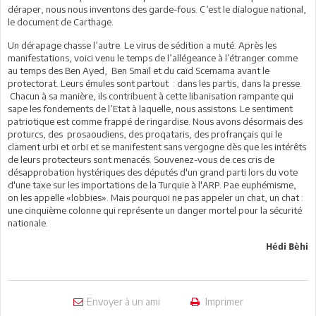
déraper, nous nous inventons des garde-fous. C’est le dialogue national,
le document de Carthage.
Un dérapage chasse l’autre. Le virus de sédition a muté. Après les
manifestations, voici venu le temps de l’allégeance à l’étranger comme
au temps des Ben Ayed, Ben Smaïl et du caïd Scemama avant le
protectorat. Leurs émules sont partout : dans les partis, dans la presse.
Chacun à sa manière, ils contribuent à cette libanisation rampante qui
sape les fondements de l’Etat à laquelle, nous assistons. Le sentiment
patriotique est comme frappé de ringardise. Nous avons désormais des
proturcs, des prosaoudiens, des proqataris, des profrançais qui le
clament urbi et orbi et se manifestent sans vergogne dès que les intérêts
de leurs protecteurs sont menacés. Souvenez-vous de ces cris de
désapprobation hystériques des députés d'un grand parti lors du vote
d'une taxe sur les importations de la Turquie à l'ARP. Pae euphémisme,
on les appelle «lobbies». Mais pourquoi ne pas appeler un chat, un chat :
une cinquième colonne qui représente un danger mortel pour la sécurité
nationale.
Hédi Bèhi
Envoyer à un ami
Imprimer