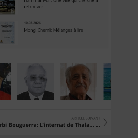
Hammam-Lif: Une ville qui cherche à
retrouver ...
10.03.2026
Mongi Chemli: Mélanges à lire
ARTICLE SUIVANT
i Bouguerra: L’internat de Thala… ...