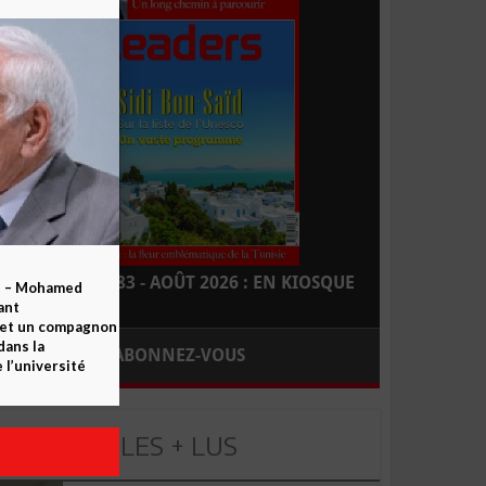
LEADERS N° 183 - AOÛT 2026 : EN KIOSQUE
b – Mohamed
ant
 et un compagnon
dans la
ABONNEZ-VOUS
 l’université
LES + LUS