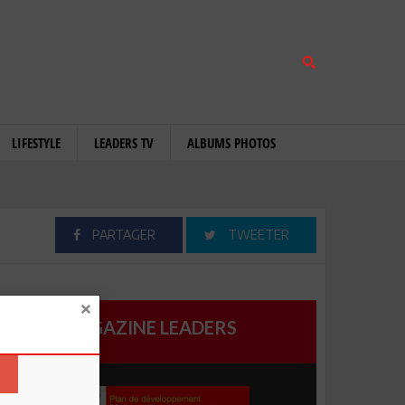
LIFESTYLE
LEADERS TV
ALBUMS PHOTOS
PARTAGER
TWEETER
MAGAZINE LEADERS