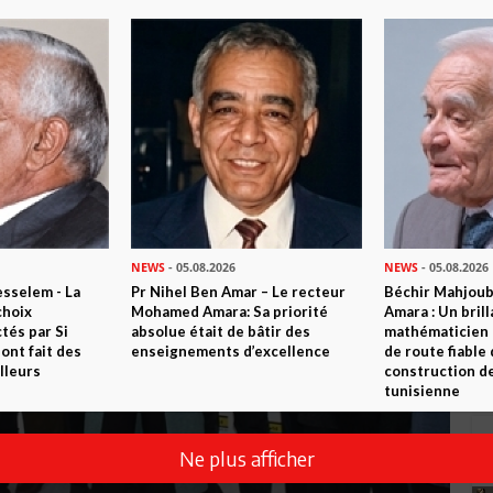
NEWS
- 05.08.2026
NEWS
- 05.08.2026
sselem - La
Pr Nihel Ben Amar – Le recteur
Béchir Mahjou
choix
Mohamed Amara: Sa priorité
Amara : Un brill
tés par Si
absolue était de bâtir des
mathématicien
nt fait des
enseignements d’excellence
de route fiable 
lleurs
construction de
tunisienne
Ne plus afficher