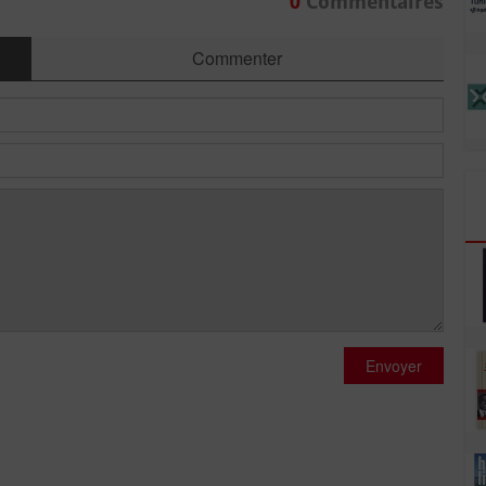
0
Commentaires
Commenter
Envoyer