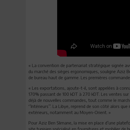
« La convention de partenariat stratégique signée av
du marché des sièges ergonomiques, souligne Aziz Ben 
de bureau haut de gamme. Les premières commandes
« Les exportations, ajoute-t-il, sont appelées à conn
170% passant de 100 kDT à 270 kDT. Les ventes sur la 
déjà de nouvelles commandes, tout comme le marché al
‘’Intérieurs’’. La Libye, reprend de son côté alors 
extérieurs, notamment au Moyen-Orient. »
Pour Aziz Ben Slimane, la mise en place d’une plat
site tunisien spécialisé en fournitures et mobilier de