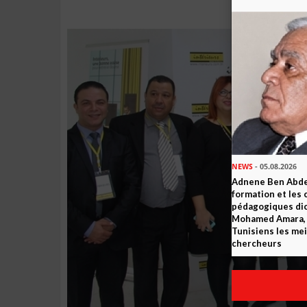
NEWS
- 05.08.2026
Adnene Ben Abde
formation et les 
pédagogiques dic
Mohamed Amara, o
Tunisiens les mei
chercheurs