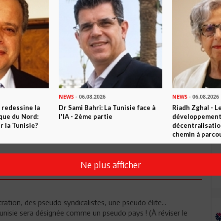
NEWS
- 06.08.2026
NEWS
- 06.08.2026
 redessine la
Dr Sami Bahri: La Tunisie face à
Riadh Zghal - L
ique du Nord:
l'IA - 2ème partie
développement:
 la Tunisie?
décentralisatio
Envoyer
chemin à parcou
Ne plus afficher
ation, des pseudo syndicalistes, une pseudo élite...
unisie sera désignée comme un pseudo pays ! (À réviser le