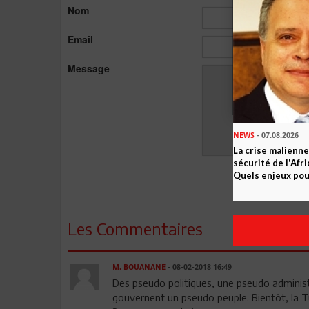
Nom
Email
Message
NEWS
- 07.08.2026
La crise malienne
sécurité de l'Afr
Quels enjeux pour
Les Commentaires
M. BOUANANE
- 08-02-2018 16:49
Des pseudo politiques, une pseudo administr
gouvernent un pseudo peuple. Bientôt, la T