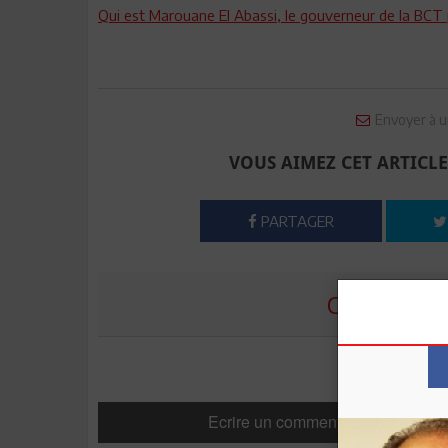
Qui est Marouane El Abassi, le gouverneur de la BC
Envoyer à u
VOUS AIMEZ CET ARTICLE
PARTAGER
COMMENTE
Ecrire un commentaire