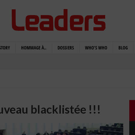
STORY
HOMMAGE À..
DOSSIERS
WHO'S WHO
BLOG
uveau blacklistée !!!