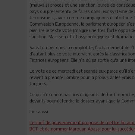
(mauvais) procès et une sanction lourde de conséquence
pays qui présentent« de failles dans leur système de 
terrorisme », avec comme compagnons d’infortune Tr
Commission Européenne, le parlement européen s’est p
bien lire le texte voté (malgré une très forte opposit
sanction. Mais son effet psychologique est dramatiq
Sans tomber dans la complotite, l’acharnement de l’U
d’autant plus ce vote intervient après la classificatio
Finances européens. Elle n’a dû sa sortie qu'à une int
Le vote de ce mercredi est scandaleux parce qu’il s’en
revient à prendre l’ombre pour la proie. Car les vrais
toujours.
Ce qui n’exonère pas nos dirigeants de tout reproche,
devants pour défendre le dossier avant que la Commi
Lire aussi
Le chef de gouvernement propose de mettre fin aux f
BCT et de nommer Marouan Abassi pour lui succéder