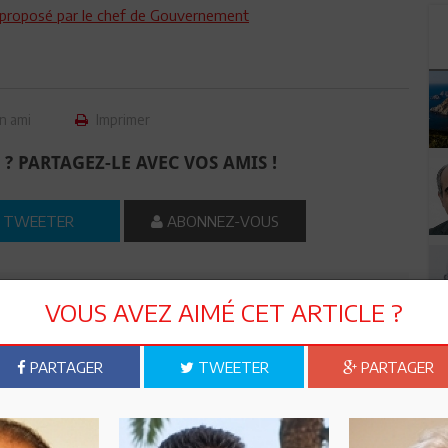
T proposé par le chef de Gouvernement
n ami
Imprimer
 ? PARTAGEZ-LE AVEC VOS AMIS !
TWEETER
ABONNEZ-VOUS
R CET ARTICLE
VOUS AVEZ AIMÉ CET ARTICLE ?
PARTAGER
TWEETER
PARTAGER
1
Commentaire
Commenter