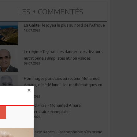
LES + COMMENTÉS
La Galite : le joyau le plus au nord de l'Afrique
12.07.2026
Le régime Tayibat: Les dangers des discours
nutritionnels simplistes et non validés
09.07.2026
Hommages ponctués au recteur Mohamed
Amara, décédé lundi : les mathématiques en
deuil
03.08.2026
Ahmed Friaa - Mohamed Amara:
l’Universitaire exemplaire
04.08.2026
Abdelaziz Kacem: L’arabophobie s’en prend