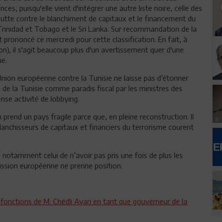
s, puisqu'elle vient d'intégrer une autre liste noire, celle des
lutte contre le blanchiment de capitaux et le financement du
inidad et Tobago et le Sri Lanka. Sur recommandation de la
rononcé ce mercredi pour cette classification. En fait, à
ion), il s'agit beaucoup plus d'un avertissement quer d'une
ue.
nion européenne contre la Tunisie ne laisse pas d’étonner
n de la Tunisie comme paradis fiscal par les ministres des
ense activité de lobbying.
 prend un pays fragile parce que, en pleine reconstruction. Il
 blanchisseurs de capitaux et financiers du terrorisme courent
 notamment celui de n’avoir pas pris une fois de plus les
ssion européenne ne prenne position.
onctions de M. Chédli Ayari en tant que gouverneur de la