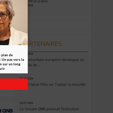
aux chiffres arabes
09.07.2026
PARTENAIRES
06.08.2026
e plan de
Un consortium européen développe un
 Un pas vers la
n sur un long
modèle de ...
rir
04.08.2026
OPPO lance l'A6c en Tunisie: la nouvelle
...
29.07.2026
Le Groupe QNB poursuit l’exécution