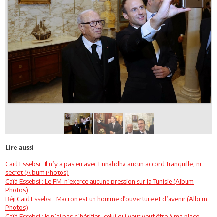
Lire aussi
Caïd Essebsi : Il n’y a pas eu avec Ennahdha aucun accord tranquille, ni
secret (Album Photos)
Caïd Essebsi : Le FMI n’exerce aucune pression sur la Tunisie (Album
Photos)
Béji Caïd Essebsi : Macron est un homme d’ouverture et d’avenir (Album
Photos)
Caïd Essebsi : Je n’ai pas d’héritier, celui qui veut veut être à ma place