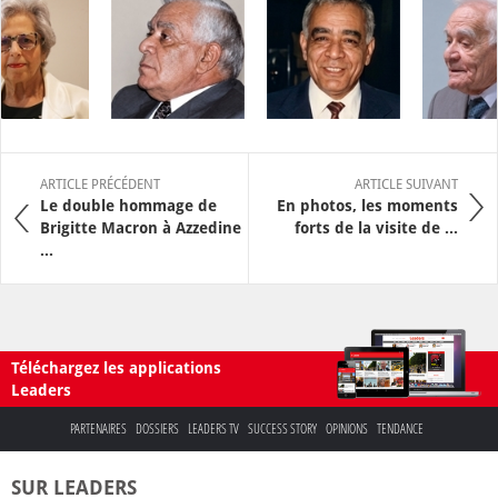
ARTICLE PRÉCÉDENT
ARTICLE SUIVANT
Le double hommage de
En photos, les moments
Brigitte Macron à Azzedine
forts de la visite de ...
...
Téléchargez les applications
Leaders
PARTENAIRES
DOSSIERS
LEADERS TV
SUCCESS STORY
OPINIONS
TENDANCE
SUR LEADERS