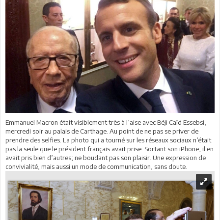
Emmanuel Macron était visiblement très à l’aise avec Béji Caïd Essebsi,
mercredi soir au palais de Carthage. Au point de ne pas se priver de
prendre des selfies. La photo qui a tourné sur les réseaux sociaux n’était
pas la seule que le président français avait prise. Sortant son iPhone, il en
avait pris bien d’autres; ne boudant pas son plaisir. Une expression de
convivialité, mais aussi un mode de communication, sans doute.