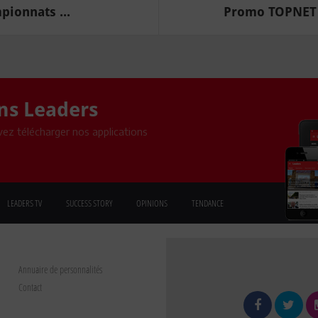
pionnats ...
Promo TOPNET :
ons Leaders
ez télécharger nos applications
LEADERS TV
SUCCESS STORY
OPINIONS
TENDANCE
Annuaire de personnalités
Contact