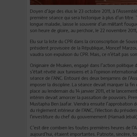
Doyen d’âge des élus le 23 octobre 2011, à l’Assemblée
première séance qui sera historique à plus d’un titre. 
longue maladie, laisse le souvenir d’un militant fougue
son heure de gloire, au perchoir, le 22 novembre 2011
Elu sur la liste du CPR dans la circonscription de Sous
président provisoire de la République, Moncef Marzouki
vaudra son expulsion du CPR. Mais, ce n’était pas son
Originaire de Msaken, engagé dans l’action politique de
s’était révélé aux tunisiens et à l’opinion internationa
séance de l’ANC. Entouré des deux benjamins de l’Asse
imposer la discipline. La séance devait marquer la fi
place au lendemain du 14 janvier 2011, et le lancement 
intérim devait amorcer la passation de pouvoirs. Premi
Mustapha Ben Jaafar. Viendra ensuite l’approbation de
du règlement intérieur de l’ANC, l’élection du préside
l’investiture du chef du gouvernement (Hamadi Jebali)
C’est dire combien les toutes premières heures de l’
aujourd’hui, étaient importantes. Patriote, sincère, t