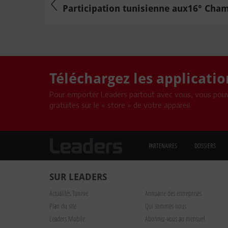
Participation tunisienne aux16° Cham
Téléchargez les applicati
Pour emporter Leaders partout avec vous, vous pouv
gratuites sur le « store » de votre appareil.
PARTENAIRES
DOSSIERS
SUR LEADERS
Actualités Tunisie
Annuaire des entreprises
Plan du site
Qui sommes nous
Leaders Mobile
Abonnez-vous au mensuel