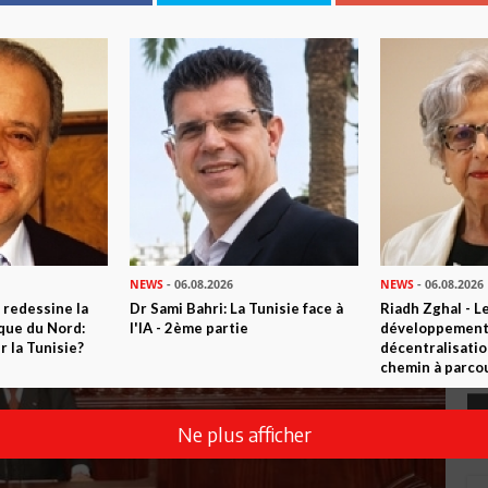
NEWS
- 06.08.2026
NEWS
- 06.08.2026
 redessine la
Dr Sami Bahri: La Tunisie face à
Riadh Zghal - L
ique du Nord:
l'IA - 2ème partie
développement:
 la Tunisie?
décentralisatio
chemin à parcou
Ne plus afficher