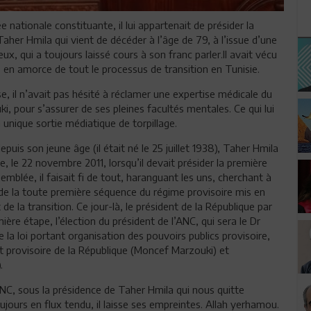
 nationale constituante, il lui appartenait de présider la
Taher Hmila qui vient de décéder à l’âge de 79, à l’issue d’une
ux, qui a toujours laissé cours à son franc parler.Il avait vécu
, en amorce de tout le processus de transition en Tunisie.
se, il n’avait pas hésité à réclamer une expertise médicale du
, pour s’assurer de ses pleines facultés mentales. Ce qui lui
 unique sortie médiatique de torpillage.
puis son jeune âge (il était né le 25 juillet 1938), Taher Hmila
le, le 22 novembre 2011, lorsqu’il devait présider la première
mblée, il faisait fi de tout, haranguant les uns, cherchant à
n de la toute première séquence du régime provisoire mis en
de la transition. Ce jour-là, le président de la République par
ère étape, l’élection du président de l’ANC, qui sera le Dr
 la loi portant organisation des pouvoirs publics provisoire,
nt provisoire de la République (Moncef Marzouki) et
.
ANC, sous la présidence de Taher Hmila qui nous quitte
oujours en flux tendu, il laisse ses empreintes. Allah yerhamou.