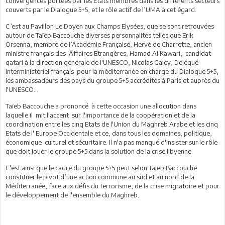
convergences portées par les Etats membres dans les différents secteurs
couverts par le Dialogue 5+5, et le rôle actif de l’UMA à cet égard.
C’est au Pavillon Le Doyen aux Champs Elysées, que se sont retrouvées
autour de Taïeb Baccouche diverses personnalités telles que Erik
Orsenna, membre de l’Académie Française, Hervé de Charrette, ancien
ministre français des Affaires Etrangères, Hamad Al Kawari, candidat
qatari à la direction générale de l'UNESCO, Nicolas Galey, Délégué
Interministériel français pour la méditerranée en charge du Dialogue 5+5,
les ambassadeurs des pays du groupe 5+5 accrédités à Paris et auprès du
l'UNESCO...
Taïeb Baccouche a prononcé à cette occasion une allocution dans
laquelle il mit l'accent sur l'importance de la coopération et de la
coordination entre les cinq Etats de l'Union du Maghreb Arabe et les cinq
Etats de l' Europe Occidentale et ce, dans tous les domaines, politique,
économique culturel et sécuritaire. Il n'a pas manqué d'insister sur le rôle
que doit jouer le groupe 5+5 dans la solution de la crise libyenne.
C'est ainsi que le cadre du groupe 5+5 peut selon Taïeb Baccouche
constituer le pivot d’une action commune au sud et au nord de la
Méditerranée, face aux défis du terrorisme, de la crise migratoire et pour
le développement de l'ensemble du Maghreb.