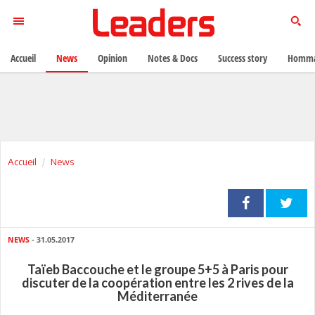
Accueil
News
Opinion
Notes & Docs
Success story
Homma
Accueil
News
NEWS
- 31.05.2017
Taïeb Baccouche et le groupe 5+5 à Paris pour
discuter de la coopération entre les 2 rives de la
Méditerranée