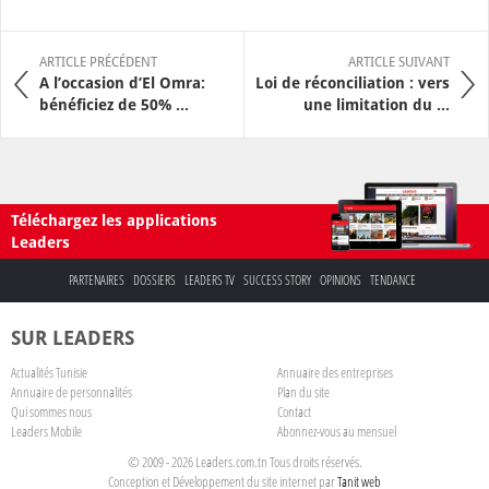
ARTICLE PRÉCÉDENT
ARTICLE SUIVANT
A l’occasion d’El Omra:
Loi de réconciliation : vers
bénéficiez de 50% ...
une limitation du ...
Téléchargez les applications
Leaders
PARTENAIRES
DOSSIERS
LEADERS TV
SUCCESS STORY
OPINIONS
TENDANCE
SUR LEADERS
Actualités Tunisie
Annuaire des entreprises
Annuaire de personnalités
Plan du site
Qui sommes nous
Contact
Leaders Mobile
Abonnez-vous au mensuel
© 2009 - 2026 Leaders.com.tn Tous droits réservés.
Conception et Développement du site internet par
Tanit web