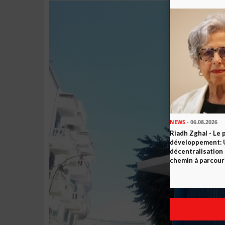
NEWS
- 06.08.2026
Riadh Zghal - Le 
développement: U
décentralisation 
chemin à parcour