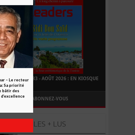
LEADERS N° 183 - AOÛT 2026 : EN KIOSQUE
ar – Le recteur
 Sa priorité
e bâtir des
d’excellence
ABONNEZ-VOUS
LES + LUS