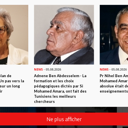
NEWS
- 05.08.2026
NEWS
- 05.08.2026
plan de
Adnene Ben Abdesselem - La
Pr Nihel Ben Am
n pas vers la
formation et les choix
Mohamed Amara:
sur un long
pédagogiques dictés par Si
absolue était d
ir
Mohamed Amara, ont fait des
enseignements 
Tunisiens les meilleurs
chercheurs
Ne plus afficher