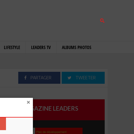
LIFESTYLE
LEADERS TV
ALBUMS PHOTOS
PARTAGER
TWEETER
MAGAZINE LEADERS