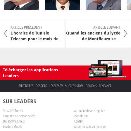
ARTICLE PRÉCÉDENT
ARTICLE SUIVANT
L’horaire de Tunisie
Quand les anciens du lycée
Telecom pour le mois de ...
de Montfleury se ...
Téléchargez les applications
Leaders
PARTENAIRES
DOSSIERS
LEADERS TV
SUCCESS STORY
OPINIONS
TENDANCE
SUR LEADERS
Actualités Tunisie
Annuaire des entreprises
Annuaire de personnalités
Plan du site
Qui sommes nous
Contact
Leaders Mobile
Abonnez-vous au mensuel