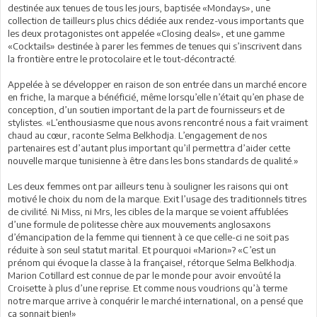
destinée aux tenues de tous les jours, baptisée «Mondays», une
collection de tailleurs plus chics dédiée aux rendez-vous importants que
les deux protagonistes ont appelée «Closing deals», et une gamme
«Cocktails» destinée à parer les femmes de tenues qui s’inscrivent dans
la frontière entre le protocolaire et le tout-décontracté.
Appelée à se développer en raison de son entrée dans un marché encore
en friche, la marque a bénéficié, même lorsqu’elle n’était qu’en phase de
conception, d’un soutien important de la part de fournisseurs et de
stylistes. «L’enthousiasme que nous avons rencontré nous a fait vraiment
chaud au cœur, raconte Selma Belkhodja. L’engagement de nos
partenaires est d’autant plus important qu’il permettra d’aider cette
nouvelle marque tunisienne à être dans les bons standards de qualité.»
Les deux femmes ont par ailleurs tenu à souligner les raisons qui ont
motivé le choix du nom de la marque. Exit l’usage des traditionnels titres
de civilité. Ni Miss, ni Mrs, les cibles de la marque se voient affublées
d’une formule de politesse chère aux mouvements anglosaxons
d’émancipation de la femme qui tiennent à ce que celle-ci ne soit pas
réduite à son seul statut marital. Et pourquoi «Marion»? «C’est un
prénom qui évoque la classe à la française!, rétorque Selma Belkhodja.
Marion Cotillard est connue de par le monde pour avoir envoûté la
Croisette à plus d’une reprise. Et comme nous voudrions qu’à terme
notre marque arrive à conquérir le marché international, on a pensé que
ça sonnait bien!»