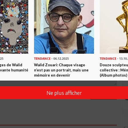
Commenter
025
TENDANCE
- 06.12.2025
TENDANCE
- 13.10
ges de Walid
Walid Zouari: Chaque visage
Douze sculpteu
tivante humanité
n’est pas un portrait, mais une
collective : Mé
mémoire en devenir
(Album photos)
Ne plus afficher
Envoyer