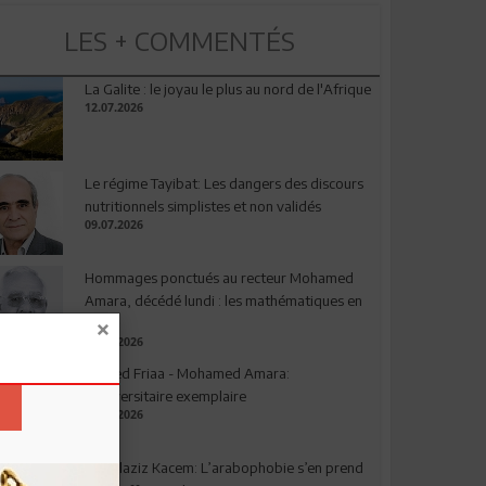
LES + COMMENTÉS
La Galite : le joyau le plus au nord de l'Afrique
12.07.2026
Le régime Tayibat: Les dangers des discours
nutritionnels simplistes et non validés
09.07.2026
Hommages ponctués au recteur Mohamed
Amara, décédé lundi : les mathématiques en
deuil
03.08.2026
Ahmed Friaa - Mohamed Amara:
l’Universitaire exemplaire
04.08.2026
Abdelaziz Kacem: L’arabophobie s’en prend