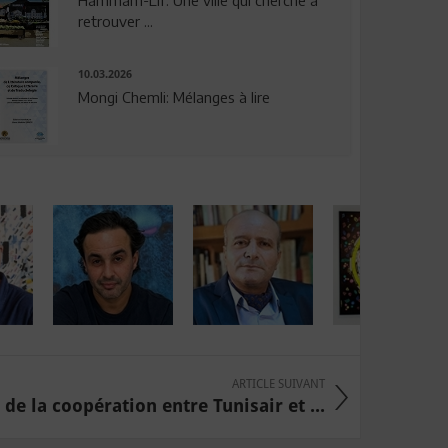
Hammam-Lif: Une ville qui cherche à
retrouver ...
10.03.2026
Mongi Chemli: Mélanges à lire
ARTICLE SUIVANT
e la coopération entre Tunisair et ...