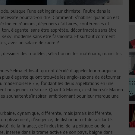
de, puisque l’une est ingénieur chimiste, l’autre dans la
.nécessité pourrait-on dire. Comment s’habiller quand on est
écline en réunions, déjeuners d’affaires, conférences et
e ton, élégante sans être apprêtée, décontractée sans être
re sexy, moderne sans être fashionita. Et surtout comment
tes, avec un salaire de cadre ?
e, dessiner des modèles, sélectionner les matériaux, marier les
enues Selma et Insaf qui ont décidé d’appeler leur marque «
a plus élégante qu’ont trouvée les anglo-saxons de détourner
ou mademoiselle ? », fondant les deux appellations en une
ent nos jeunes créatrice. Quant à Marion, c’est bien sûr Marion
les souhaitent s’inspirer, ambitionnant pour leur marque une
 urbaine, dynamique, différente, mais jamais indifférente,
complissement, d’exigence, de distinction et de solidarité.
té, de la finance, de l’industrie, de la politique ou de la
nne, insérée dans la trame active de son pays, baigne dans