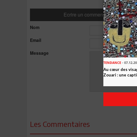
Ecrire un commentaire
Nom
Email
Message
TENDANCE
- 07.12.2
Au cœur des visa
Zouari : une cap
Les Commentaires