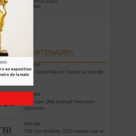
aux chiffres arabes
09.07.2026
PARTENAIRES
.2025
04.08.2026
rs en exposition
OPPO lance l'A6c en Tunisie: la nouvelle
moire de la main
...
29.07.2026
Le Groupe QNB poursuit l’exécution
rigoureuse ...
29.07.2026
TSB: Des résultats 2025 marqués par un