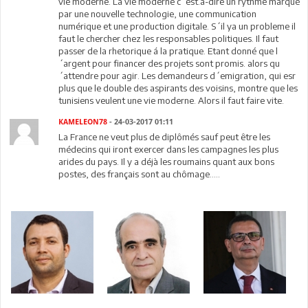
vie moderne. La vie moderne c´est.á-dire un rythme marqué
par une nouvelle technologie, une communication
numérique et une production digitale. S´il ya un probleme il
faut le chercher chez les responsables politiques. Il faut
passer de la rhetorique á la pratique. Etant donné que l
´argent pour financer des projets sont promis. alors qu
´attendre pour agir. Les demandeurs d´emigration, qui esr
plus que le double des aspirants des voisins, montre que les
tunisiens veulent une vie moderne. Alors il faut faire vite.
KAMELEON78
- 24-03-2017 01:11
La France ne veut plus de diplômés sauf peut être les
médecins qui iront exercer dans les campagnes les plus
arides du pays. Il y a déjà les roumains quant aux bons
postes, des français sont au chômage.....