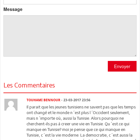
Message
Envoyer
Les Commentaires
TOUHAMI BENNOUR
- 23-03-2017 23:56
Il parait que les jeunes tunisiens ne savent pas que les temps
ont changé et le monde n´est plus l´Occident seulement,
mais n´importe où, aussi la Tunisie. Alors pourquoi ne
cherchent-ils pas á creer une vie en Tunisie. Qu´est.ce qui
manque en Tunisie? moi je pense que ce qui manque en
Tunisie, c´est la vie moderne. La democratie, c´est aussi la