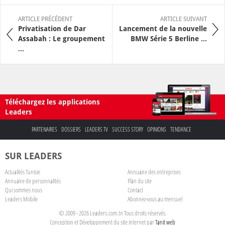
ARTICLE PRÉCÉDENT
ARTICLE SUIVANT
Privatisation de Dar
Lancement de la nouvelle
Assabah : Le groupement
BMW Série 5 Berline ...
...
Téléchargez les applications
Leaders
PARTENAIRES
DOSSIERS
LEADERS TV
SUCCESS STORY
OPINIONS
TENDANCE
SUR LEADERS
Actualités Tunisie
Annuaire des entreprises
Annuaire de personnalités
Plan du site
Qui sommes nous
Contact
Leaders Mobile
Abonnez-vous au mensuel
© 2009 - 2026 Leaders.com.tn Tous droits réservés.
Conception et Développement du site internet par
Tanit web