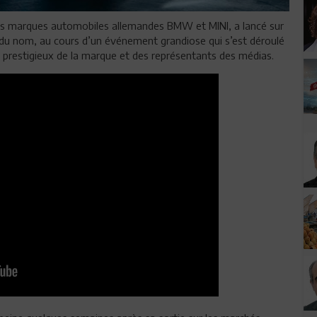
des marques automobiles allemandes BMW et MINI, a lancé sur
 du nom, au cours d’un événement grandiose qui s’est déroulé
s prestigieux de la marque et des représentants des médias.