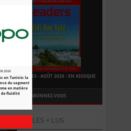
08.2026
LEADERS N° 183 - AOÛT 2026 : EN KIOSQUE
c en Tunisie: la
ence du segment
mme en matière
 de fluidité
ABONNEZ-VOUS
LES + LUS