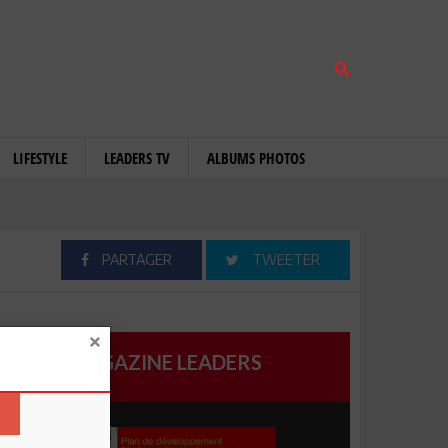
LIFESTYLE
LEADERS TV
ALBUMS PHOTOS
PARTAGER
TWEETER
MAGAZINE LEADERS