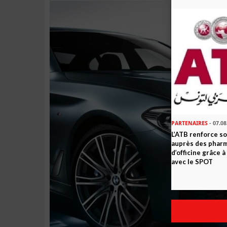
PARTENAIRES
- 07.08
L’ATB renforce 
auprès des phar
d’officine grâce 
avec le SPOT