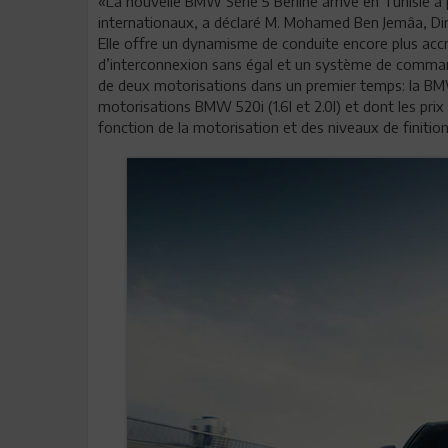
«La nouvelle BMW Série 5 Berline arrive en Tunisie à
internationaux, a déclaré M. Mohamed Ben Jemâa, Dir
Elle offre un dynamisme de conduite encore plus ac
d’interconnexion sans égal et un système de command
de deux motorisations dans un premier temps: la BMW
motorisations BMW 520i (1.6l et 2.0l) et dont les p
fonction de la motorisation et des niveaux de finitio