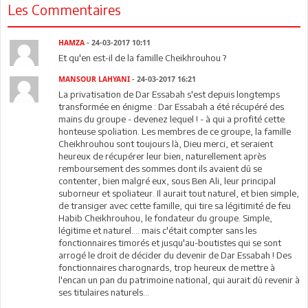
Les Commentaires
HAMZA
- 24-03-2017 10:11
Et qu'en est-il de la famille Cheikhrouhou ?
MANSOUR LAHYANI
- 24-03-2017 16:21
La privatisation de Dar Essabah s'est depuis longtemps
transformée en énigme : Dar Essabah a été récupéré des
mains du groupe - devenez lequel ! - à qui a profité cette
honteuse spoliation. Les membres de ce groupe, la famille
Cheikhrouhou sont toujours là, Dieu merci, et seraient
heureux de récupérer leur bien, naturellement après
remboursement des sommes dont ils avaient dû se
contenter, bien malgré eux, sous Ben Ali, leur principal
suborneur et spoliateur. Il aurait tout naturel, et bien simple,
de transiger avec cette famille, qui tire sa légitimité de feu
Habib Cheikhrouhou, le fondateur du groupe. Simple,
légitime et naturel.... mais c'était compter sans les
fonctionnaires timorés et jusqu'au-boutistes qui se sont
arrogé le droit de décider du devenir de Dar Essabah ! Des
fonctionnaires charognards, trop heureux de mettre à
l'encan un pan du patrimoine national, qui aurait dû revenir à
ses titulaires naturels...