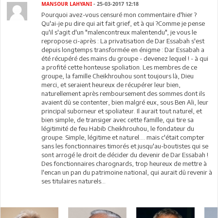
MANSOUR LAHYANI
- 25-03-2017 12:18
Pourquoi avez-vous censuré mon commentaire d'hier ?
Qu'ai-je pu dire qui ait fait grief, et à qui ?Comme je pense
qu'il s'agit d'un "malencontreux malentendu", je vous le
repropose ci-après : La privatisation de Dar Essabah s'est
depuis longtemps transformée en énigme : Dar Essabah a
été récupéré des mains du groupe - devenez lequel ! - à qui
a profité cette honteuse spoliation. Les membres de ce
groupe, la famille Cheikhrouhou sont toujours là, Dieu
merci, et seraient heureux de récupérer leur bien,
naturellement après remboursement des sommes dont ils
avaient dû se contenter, bien malgré eux, sous Ben Ali, leur
principal suborneur et spoliateur. Il aurait tout naturel, et
bien simple, de transiger avec cette famille, qui tire sa
légitimité de feu Habib Cheikhrouhou, le fondateur du
groupe. Simple, légitime et naturel.... mais c'était compter
sans les fonctionnaires timorés et jusqu'au-boutistes qui se
sont arrogé le droit de décider du devenir de Dar Essabah !
Des fonctionnaires charognards, trop heureux de mettre à
l'encan un pan du patrimoine national, qui aurait dû revenir à
ses titulaires naturels...