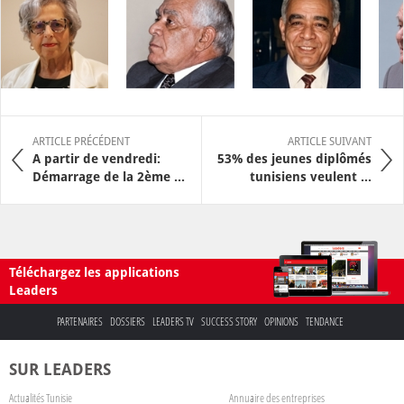
ARTICLE PRÉCÉDENT
ARTICLE SUIVANT
A partir de vendredi:
53% des jeunes diplômés
Démarrage de la 2ème ...
tunisiens veulent ...
Téléchargez les applications
Leaders
PARTENAIRES
DOSSIERS
LEADERS TV
SUCCESS STORY
OPINIONS
TENDANCE
SUR LEADERS
Actualités Tunisie
Annuaire des entreprises