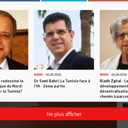
NEWS
- 06.08.2026
NEWS
- 06.08.2026
 redessine la
Dr Sami Bahri: La Tunisie face à
Riadh Zghal - L
ique du Nord:
l'IA - 2ème partie
développement:
 la Tunisie?
décentralisatio
chemin à parcou
Ne plus afficher