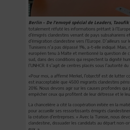
Berlin – De l’envoyé spécial de Leaders, Taoufi
totalement réfuté les informations prêtant à l’Europe 
d’émigrés clandestins venant de pays subsahariens et 
d’émigration clandestine vers l’Europe. D’ailleurs sur
Tunisiens n’a pas dépassé 1%, a-t-elle indiqué. Mais
européen tenu à Malte et mentionné la question de c
sud, dans des conditions qui respectent la dignité hum
l’UNHCR. Il s’agit de centres placés sous l’autorité d
«Pour moi, a affirmé Merkel, l’objectif est de lutter co
est inacceptable que 4500 migrants clandestins péri
2016. Nous devons agir sur les causes profondes qui 
empêcher ceux qui profitent de leur détresse et le leu
La chancelière a cité la coopération initiée en la matiè
pour accueillir ses ressortissants émigrés clandestine
la création d’entreprises. « Avec la Tunisie, nous de
clandestine, dissuader les candidats au départ non-org
eux. »