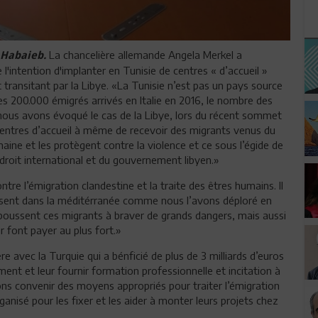
La chancelière allemande Angela Merkel a
k Habaieb.
l'intention d'implanter en Tunisie de centres « d’accueil »
transitant par la Libye. «La Tunisie n’est pas un pays source
 les 200.000 émigrés arrivés en Italie en 2016, le nombre des
, nous avons évoqué le cas de la Libye, lors du récent sommet
entres d’accueil à même de recevoir des migrants venus du
aine et les protègent contre la violence et ce sous l’égide de
u droit international et du gouvernement libyen.»
ntre l’émigration clandestine et la traite des êtres humains. Il
ssent dans la méditérranée comme nous l’avons déploré en
poussent ces migrants à braver de grands dangers, mais aussi
r font payer au plus fort.»
re avec la Turquie qui a bénficié de plus de 3 milliards d’euros
ment et leur fournir formation professionnelle et incitation à
vons convenir des moyens appropriés pour traiter l’émigration
anisé pour les fixer et les aider à monter leurs projets chez