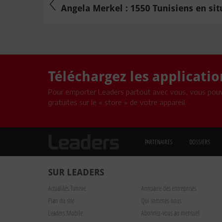
Angela Merkel : 1550 Tunisiens en situ
Téléchargez les applicati
Pour emporter Leaders partout avec vous, vous pouv
gratuites sur le « store » de votre appareil.
PARTENAIRES
DOSSIERS
SUR LEADERS
Actualités Tunisie
Annuaire des entreprises
Plan du site
Qui sommes nous
Leaders Mobile
Abonnez-vous au mensuel