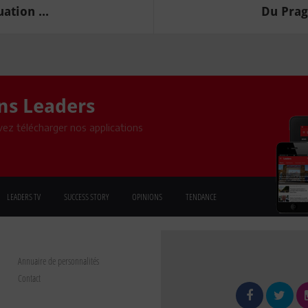
ation ...
Du Prag
ons Leaders
ez télécharger nos applications
LEADERS TV
SUCCESS STORY
OPINIONS
TENDANCE
Annuaire de personnalités
Contact