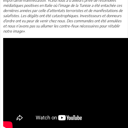
importante manifestation.
«Cela nous a d’ailleurs privé de retombées
médiatiques positives en Italie où l’image de la Tunisie a été entachée ces
dernières années par celle d’attentats terroristes et de manifestations de
salafistes. Les dégâts ont été catastrophiques. Investisseurs et donneurs
d’ordre ont eu peur de venir chez nous. Des commandes ont été annulées
et nous n’avons pas su allumer les contre-feux nécessaires pour rétablir
notre image»
.