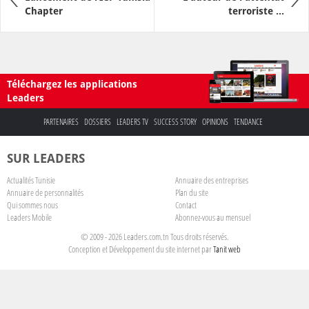
Chapter
terroriste ...
Téléchargez les applications
Leaders
PARTENAIRES
DOSSIERS
LEADERS TV
SUCCESS STORY
OPINIONS
TENDANCE
SUR LEADERS
Actualités Tunisie
Annuaire des entreprises
Annuaire de personnalités
Plan du site
Qui sommes nous
Contact
Leaders Mobile
Abonnez-vous au mensuel
© 2009 - 2026 Leaders.com.tn Tous droits réservés.
Conception et Développement du site internet par
Tanit web