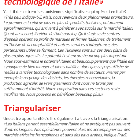
technologique de l’Italie»
Y a-t-il des entreprises tunisiennes significatives qui opèrent en Italie?
«Très peu, indique-t-il. Mais, nous relevons deux phénomènes prometteurs.
Le premier est celui de plus en plus de produits tunisiens, notamment
agroalimentaires, qui arrivent à pénétrer avec succès sur le marché italien.
Quant au second, il relève de l’outsourcing. Qu’il s’agisse de centres
d’appels opérant au profit de marques et firmes italiennes, de traitement
en Tunisie de la comptabilité et autres services d’infogérance, des
partenariats utiles se forment. Les Tunisiens sont sur ces deux plans de
plus en plus agressifs. Le potentiel est encore beaucoup plus important.
Nous sous-estimons le potentiel italien et beaucoup pensent que l’Italie est
synonyme de bien manger et bien s’habiller, alors que ce pays affiche de
réelles avancées technologiques dans nombre de secteurs. Prenez par
exemple le recyclage des déchets, les énergies renouvelables, la
production agricole: de vrais gisements dont nous ne tirons pas
suffisamment d’intérêt. Notre coopération dans ces secteurs reste
insuffisante. Nous pouvons en bénéficier beaucoup plus.»
Triangulariser
Une autre opportunité s’offre également à travers la triangularisation.
«Les Italiens parlent essentiellement italien et ne pratiquent pas souvent
d’autres langues. Nos opérateurs peuvent alors les accompagner sur des
marchés africains francophones et dans des pays arabes, indique Fradi.