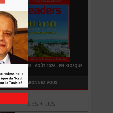
LEADERS N° 183 - AOÛT 2026 : EN KIOSQUE
ne redessine la
frique du Nord:
ABONNEZ-VOUS
ur la Tunisie?
LES + LUS