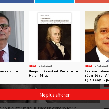
NEWS
- 08.08.2026
NEWS
- 07.08.2026
ntière comme
Benjamin Constant: Revisité par
La crise malien
Hatem M’rad
sécurité de l'A
Quels enjeux po
Ne plus afficher
nous quitter mardi, laissant un grand souvenir.