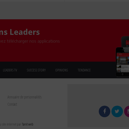
ons Leaders
ez télécharger nos applications
LEADERS TV
SUCCESS STORY
OPINIONS
TENDANCE
Annuaire de personnalités
Contact
 site internet par
Tanit web