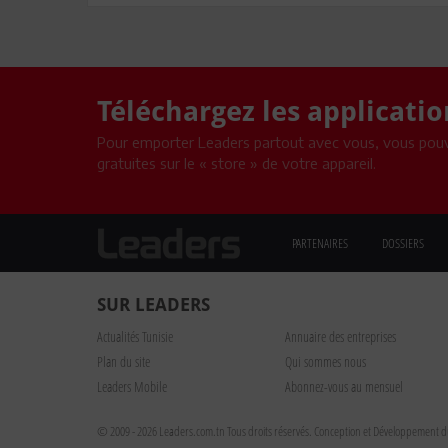
Téléchargez les applicati
Pour emporter Leaders partout avec vous, vous pouv
gratuites sur le « store » de votre appareil.
PARTENAIRES
DOSSIERS
SUR LEADERS
Actualités Tunisie
Annuaire des entreprises
Plan du site
Qui sommes nous
Leaders Mobile
Abonnez-vous au mensuel
© 2009 - 2026 Leaders.com.tn Tous droits réservés.
Conception et Développement du