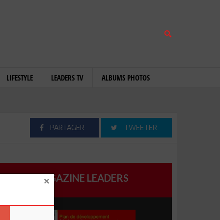
LIFESTYLE
LEADERS TV
ALBUMS PHOTOS
PARTAGER
TWEETER
MAGAZINE LEADERS