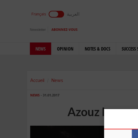
العربية
Français
Newsletter
ABONNEZ-VOUS
NEWS
OPINION
NOTES & DOCS
SUCCESS 
Accueil
News
NEWS
- 31.01.2017
Azouz Lasram