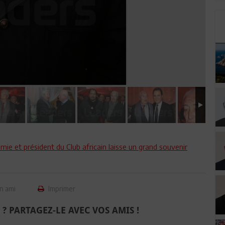
mie et président du Club africain laisse un grand souvenir
n ami
Imprimer
 ? PARTAGEZ-LE AVEC VOS AMIS !