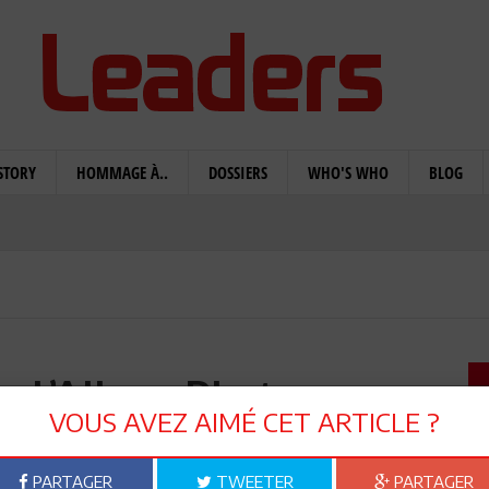
STORY
HOMMAGE À..
DOSSIERS
WHO'S WHO
BLOG
 : L’Album Photos
VOUS AVEZ AIMÉ CET ARTICLE ?
PARTAGER
TWEETER
PARTAGER