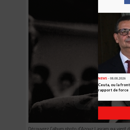
NEWS
- 08.08.2026
Ceuta, ou la fro
rapport de force
Découvrez l’album photo d’Azouz Lasram qui vient de 