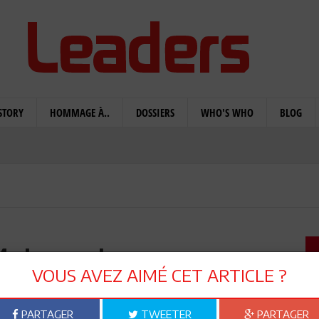
STORY
HOMMAGE À..
DOSSIERS
WHO'S WHO
BLOG
Mohsen : Le gouverneur
VOUS AVEZ AIMÉ CET ARTICLE ?
ivre à Bourguiba?
PARTAGER
TWEETER
PARTAGER