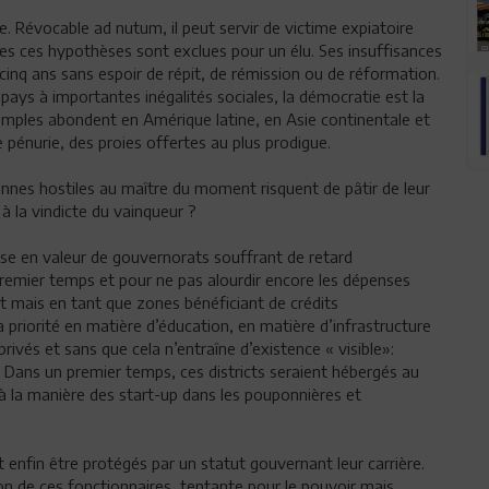
ile. Révocable ad nutum, il peut servir de victime expiatoire
s ces hypothèses sont exclues pour un élu. Ses insuffisances
cinq ans sans espoir de répit, de rémission ou de réformation.
s pays à importantes inégalités sociales, la démocratie est la
mples abondent en Amérique latine, en Asie continentale et
 pénurie, des proies offertes au plus prodigue.
onnes hostiles au maître du moment risquent de pâtir de leur
 à la vindicte du vainqueur ?
 mise en valeur de gouvernorats souffrant de retard
remier temps et pour ne pas alourdir encore les dépenses
ient mais en tant que zones bénéficiant de crédits
 priorité en matière d’éducation, en matière d’infrastructure
ivés et sans que cela n’entraîne d’existence « visible»:
 Dans un premier temps, ces districts seraient hébergés au
u à la manière des start-up dans les pouponnières et
t enfin être protégés par un statut gouvernant leur carrière.
ion de ces fonctionnaires, tentante pour le pouvoir mais