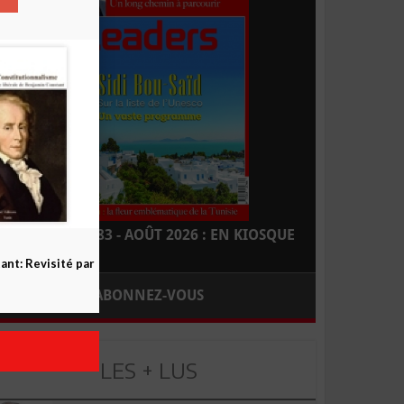
LEADERS N° 183 - AOÛT 2026 : EN KIOSQUE
nt: Revisité par
ABONNEZ-VOUS
LES + LUS