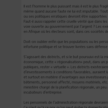
Il est l’homme le plus puissant mais il est le plus frag
même quand aucune faute ne lui est imputable. Toute
ou ses politiques erratiques devront être supportées 
Faut-il aussi rappeler cette cruelle vérité que dans le
voie ouverte au gouvernement par l’argent ? Les exe
en Afrique où les électeurs sont, dans ces sociétés de
Doit-on oublier enfin que les populations ou les pers
infortune politique et se trouver livrées sans défense
S’agissant des districts, et si le but poursuivi est la
économique, cette « régionalisation» peut, dans un p
publiques, rester « virtuelle ». Les districts existera
d’investissements à conditions favorables, auraient la
et surtout en matière d’avantages aux investisseurs pr
bâtiments, personnel affecté, moyens matériels, etc.
ministère chargé de la planification régionale, un pe
incubateurs d’entreprise.
Les personnels de l’administration régionale devraien
Ce n’est qu’à ce prix qu’on peut éviter la domesticat