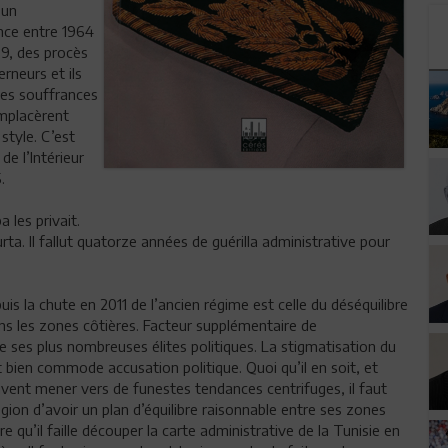
’un
ance entre 1964
69, des procès
rneurs et ils
 des souffrances
remplacèrent
style. C’est
de l’Intérieur
.
 les privait.
ta. Il fallut quatorze années de guérilla administrative pour
s la chute en 2011 de l’ancien régime est celle du déséquilibre
ns les zones côtières. Facteur supplémentaire de
ie ses plus nombreuses élites politiques. La stigmatisation du
et bien commode accusation politique. Quoi qu’il en soit, et
uvent mener vers de funestes tendances centrifuges, il faut
égion d’avoir un plan d’équilibre raisonnable entre ses zones
re qu’il faille découper la carte administrative de la Tunisie en