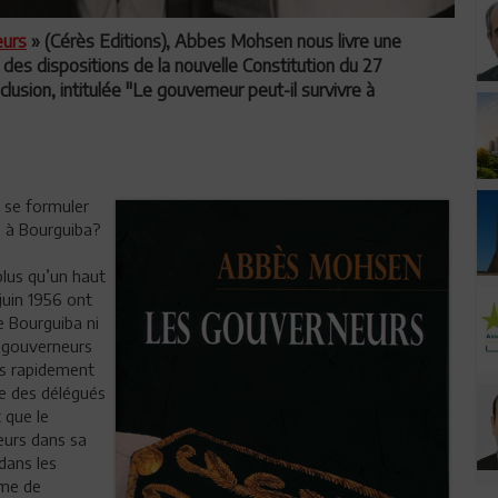
eurs
» (Cérès Editions), Abbes Mohsen nous livre une
 des dispositions de la nouvelle Constitution du 27
clusion, intitulée "Le gouverneur peut-il survivre à
 se formuler
re à Bourguiba?
plus qu’un haut
juin 1956 ont
e Bourguiba ni
» gouverneurs
rès rapidement
re des délégués
 que le
eurs dans sa
 dans les
ème de