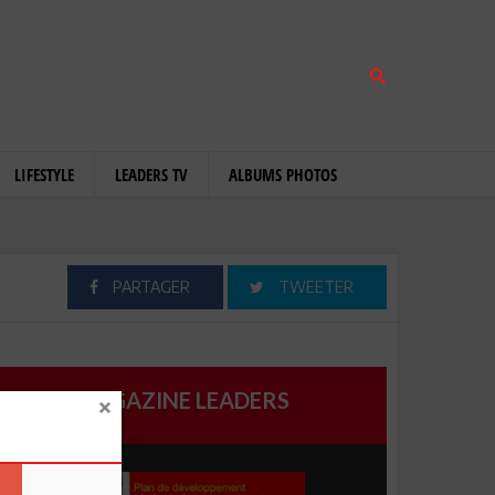
LIFESTYLE
LEADERS TV
ALBUMS PHOTOS
PARTAGER
TWEETER
MAGAZINE LEADERS