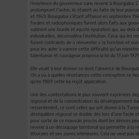
l’existence du gouverneur sans revenir à Bourguiba. L
prolongeant l’autre, ils étaient au faîte de leur puiss
et 1969. Bourguiba s’étant affaissé en septembre 19
forains et radiophoniques furent alors faits aux gouve
subirent une lourde et injuste épuration qui, au-delà
individuelles, déconsidéra l’institution. Ceux qui les 
furent contraints de « réinventer » la fonction et son 
pour les aider à vaincre cette difficulté qu’un ministre 
talentueux et courageux proposa la loi du 13 juin 1975
Elle visait à leur donner ce dont l’absence de Bourguiba
On a vu à quelles résistances cette conception se heur
qu’en 1989 cette loi reçût application.
Une des contestations le plus souvent exprimées depui
régional et de la concentration du développement da
ressentiment, ce sont celles qui ont donné à la Tunis
déséquilibre régional se double dès lors d’une facile 
pour sortir de ce mauvais procès dont les dérives pe
revenir à un découpage territorial qui permette à la r
littorales et ses zones intérieures. Cela ne veut pas di