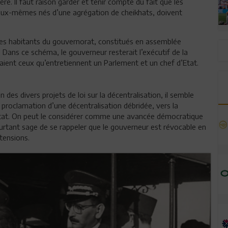
ère. Il faut raison garder et tenir compte du fait que les
eux-mêmes nés d’une agrégation de cheikhats, doivent
e des habitants du gouvernorat, constitués en assemblée
. Dans ce schéma, le gouverneur resterait l’exécutif de la
raient ceux qu’entretiennent un Parlement et un chef d’Etat.
 des divers projets de loi sur la décentralisation, il semble
la proclamation d’une décentralisation débridée, vers la
’Etat. On peut le considérer comme une avancée démocratique
pourtant sage de se rappeler que le gouverneur est révocable en
tensions.