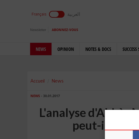
العربية
Français
Newsletter
ABONNEZ-VOUS
NEWS
OPINION
NOTES & DOCS
SUCCESS 
Accueil
News
NEWS
- 30.01.2017
L'analyse d'Abbès 
peut-il surv