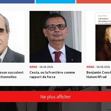
NEWS
- 08.08.2026
NEWS
- 08.08.2026
isson succulent
Ceuta, ou la frontière comme
Benjamin Consta
itionnelles
rapport de force
Hatem M’rad
Ne plus afficher