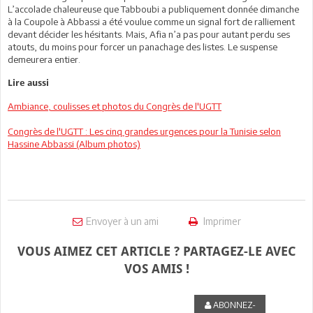
L’accolade chaleureuse que Tabboubi a publiquement donnée dimanche
à la Coupole à Abbassi a été voulue comme un signal fort de ralliement
devant décider les hésitants. Mais, Afia n’a pas pour autant perdu ses
atouts, du moins pour forcer un panachage des listes. Le suspense
demeurera entier.
Lire aussi
Ambiance, coulisses et photos du Congrès de l'UGTT
Congrès de l'UGTT : Les cinq grandes urgences pour la Tunisie selon
Hassine Abbassi (Album photos)
Envoyer à un ami
Imprimer
VOUS AIMEZ CET ARTICLE ? PARTAGEZ-LE AVEC
VOS AMIS !
ABONNEZ-