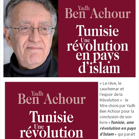
« Le rêve, le
cauchemar et
l’espoir de la
Révolution » : le
titre choisi par Yadh
Ben Achour pour la
conclusion de son
livre «
Tunisie, une
révolution en pays
» qui paraît
d’Islam