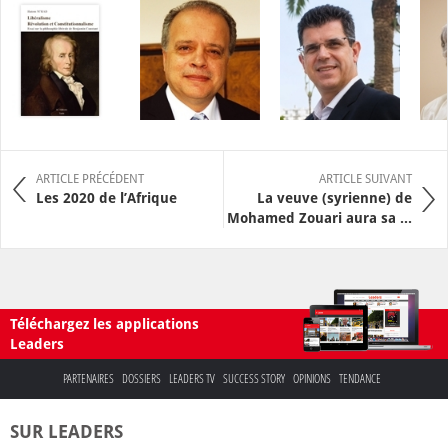
ARTICLE PRÉCÉDENT
ARTICLE SUIVANT
Les 2020 de l’Afrique
La veuve (syrienne) de
Mohamed Zouari aura sa ...
Téléchargez les applications
Leaders
PARTENAIRES
DOSSIERS
LEADERS TV
SUCCESS STORY
OPINIONS
TENDANCE
SUR LEADERS