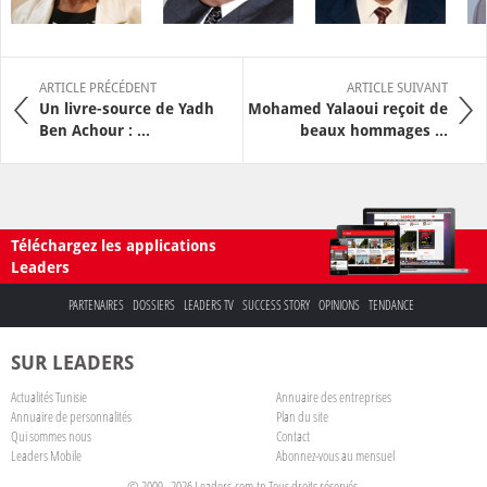
ARTICLE PRÉCÉDENT
ARTICLE SUIVANT
Un livre-source de Yadh
Mohamed Yalaoui reçoit de
Ben Achour : ...
beaux hommages ...
Téléchargez les applications
Leaders
PARTENAIRES
DOSSIERS
LEADERS TV
SUCCESS STORY
OPINIONS
TENDANCE
SUR LEADERS
Actualités Tunisie
Annuaire des entreprises
Annuaire de personnalités
Plan du site
Qui sommes nous
Contact
Leaders Mobile
Abonnez-vous au mensuel
© 2009 - 2026 Leaders.com.tn Tous droits réservés.