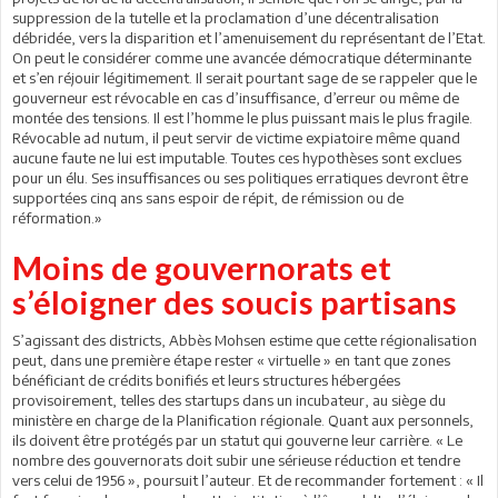
suppression de la tutelle et la proclamation d’une décentralisation
débridée, vers la disparition et l’amenuisement du représentant de l’Etat.
On peut le considérer comme une avancée démocratique déterminante
et s’en réjouir légitimement. Il serait pourtant sage de se rappeler que le
gouverneur est révocable en cas d’insuffisance, d’erreur ou même de
montée des tensions. Il est l’homme le plus puissant mais le plus fragile.
Révocable ad nutum, il peut servir de victime expiatoire même quand
aucune faute ne lui est imputable. Toutes ces hypothèses sont exclues
pour un élu. Ses insuffisances ou ses politiques erratiques devront être
supportées cinq ans sans espoir de répit, de rémission ou de
réformation.»
Moins de gouvernorats et
s’éloigner des soucis partisans
S’agissant des districts, Abbès Mohsen estime que cette régionalisation
peut, dans une première étape rester « virtuelle » en tant que zones
bénéficiant de crédits bonifiés et leurs structures hébergées
provisoirement, telles des startups dans un incubateur, au siège du
ministère en charge de la Planification régionale. Quant aux personnels,
ils doivent être protégés par un statut qui gouverne leur carrière. « Le
nombre des gouvernorats doit subir une sérieuse réduction et tendre
vers celui de 1956 », poursuit l’auteur. Et de recommander fortement : « Il