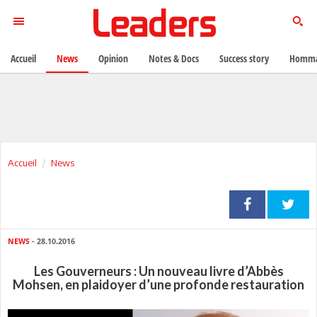
Accueil
News
Opinion
Notes & Docs
Success story
Homma
Accueil
News
NEWS
- 28.10.2016
Les Gouverneurs : Un nouveau livre d’Abbès
Mohsen, en plaidoyer d’une profonde restauration