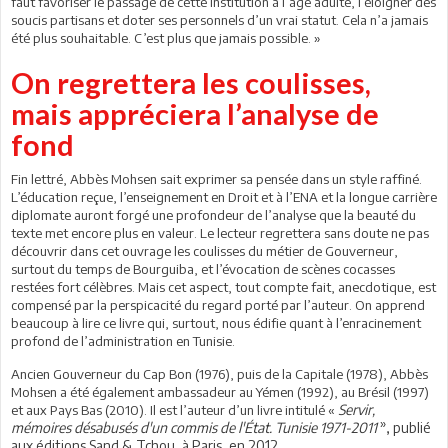
faut favoriser le passage de cette institution à l’âge adulte, l’éloigner des
soucis partisans et doter ses personnels d’un vrai statut. Cela n’a jamais
été plus souhaitable. C’est plus que jamais possible. »
On regrettera les coulisses,
mais appréciera l’analyse de
fond
Fin lettré, Abbès Mohsen sait exprimer sa pensée dans un style raffiné.
L’éducation reçue, l’enseignement en Droit et à l’ENA et la longue carrière
diplomate auront forgé une profondeur de l’analyse que la beauté du
texte met encore plus en valeur. Le lecteur regrettera sans doute ne pas
découvrir dans cet ouvrage les coulisses du métier de Gouverneur,
surtout du temps de Bourguiba, et l’évocation de scènes cocasses
restées fort célèbres. Mais cet aspect, tout compte fait, anecdotique, est
compensé par la perspicacité du regard porté par l’auteur. On apprend
beaucoup à lire ce livre qui, surtout, nous édifie quant à l’enracinement
profond de l’administration en Tunisie.
Ancien Gouverneur du Cap Bon (1976), puis de la Capitale (1978), Abbès
Mohsen a été également ambassadeur au Yémen (1992), au Brésil (1997)
Servir,
et aux Pays Bas (2010). Il est l’auteur d’un livre intitulé «
»
mémoires désabusés d'un commis de l'État. Tunisie 1971-2011
, publié
aux éditions Sand & Tchou, à Paris, en 2012