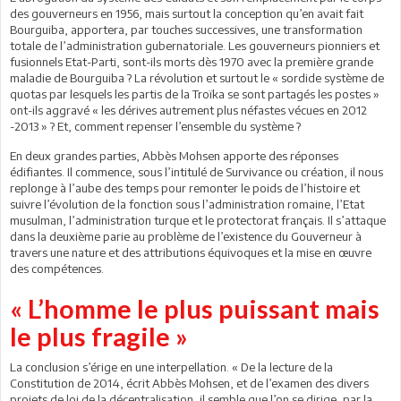
des gouverneurs en 1956, mais surtout la conception qu’en avait fait
Bourguiba, apportera, par touches successives, une transformation
totale de l’administration gubernatoriale. Les gouverneurs pionniers et
fusionnels Etat-Parti, sont-ils morts dès 1970 avec la première grande
maladie de Bourguiba ? La révolution et surtout le « sordide système de
quotas par lesquels les partis de la Troïka se sont partagés les postes »
ont-ils aggravé « les dérives autrement plus néfastes vécues en 2012
-2013 » ? Et, comment repenser l’ensemble du système ?
En deux grandes parties, Abbès Mohsen apporte des réponses
édifiantes. Il commence, sous l’intitulé de Survivance ou création, il nous
replonge à l’aube des temps pour remonter le poids de l’histoire et
suivre l’évolution de la fonction sous l’administration romaine, l’Etat
musulman, l’administration turque et le protectorat français. Il s’attaque
dans la deuxième parie au problème de l’existence du Gouverneur à
travers une nature et des attributions équivoques et la mise en œuvre
des compétences.
« L’homme le plus puissant mais
le plus fragile »
La conclusion s’érige en une interpellation. « De la lecture de la
Constitution de 2014, écrit Abbès Mohsen, et de l’examen des divers
projets de loi de la décentralisation, il semble que l’on se dirige, par la