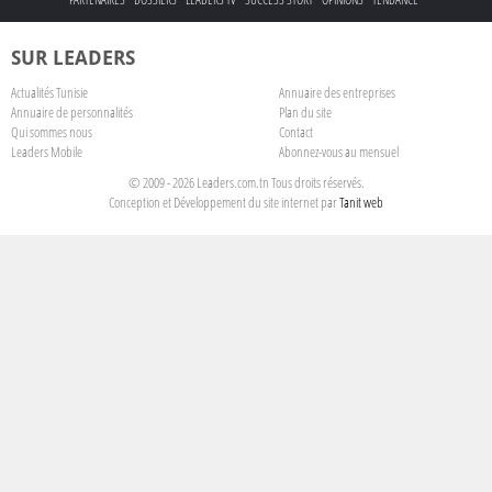
SUR LEADERS
Actualités Tunisie
Annuaire des entreprises
Annuaire de personnalités
Plan du site
Qui sommes nous
Contact
Leaders Mobile
Abonnez-vous au mensuel
© 2009 - 2026 Leaders.com.tn Tous droits réservés.
Conception et Développement du site internet par
Tanit web