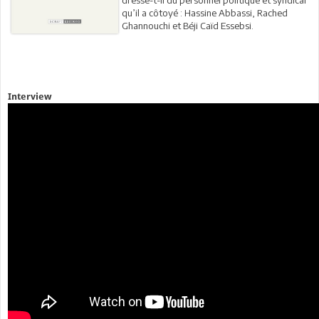
qu’il a côtoyé : Hassine Abbassi, Rached
Ghannouchi et Béji Caïd Essebsi.
Interview