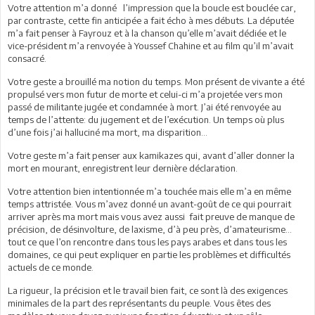
Votre attention m’a donné l’impression que la boucle est bouclée car,
par contraste, cette fin anticipée a fait écho à mes débuts. La députée
m’a fait penser à Fayrouz et à la chanson qu’elle m’avait dédiée et le
vice-président m’a renvoyée à Youssef Chahine et au film qu’il m’avait
consacré.
Votre geste a brouillé ma notion du temps. Mon présent de vivante a été
propulsé vers mon futur de morte et celui-ci m’a projetée vers mon
passé de militante jugée et condamnée à mort. J’ai été renvoyée au
temps de l’attente: du jugement et de l’exécution. Un temps où plus
d’une fois j’ai halluciné ma mort, ma disparition…
Votre geste m’a fait penser aux kamikazes qui, avant d’aller donner la
mort en mourant, enregistrent leur dernière déclaration.
Votre attention bien intentionnée m’a touchée mais elle m’a en même
temps attristée. Vous m’avez donné un avant-goût de ce qui pourrait
arriver après ma mort mais vous avez aussi fait preuve de manque de
précision, de désinvolture, de laxisme, d’à peu près, d’amateurisme…
tout ce que l’on rencontre dans tous les pays arabes et dans tous les
domaines, ce qui peut expliquer en partie les problèmes et difficultés
actuels de ce monde.
La rigueur, la précision et le travail bien fait, ce sont là des exigences
minimales de la part des représentants du peuple. Vous êtes des