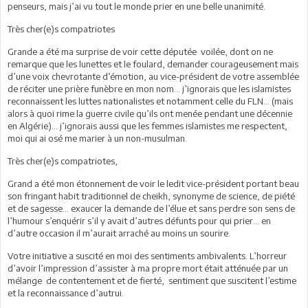
penseurs, mais j’ai vu tout le monde prier en une belle unanimité.
Très cher(e)s compatriotes
Grande a été ma surprise de voir cette députée voilée, dont on ne
remarque que les lunettes et le foulard, demander courageusement mais
d’une voix chevrotante d’émotion, au vice-président de votre assemblée
de réciter une prière funèbre en mon nom… j’ignorais que les islamistes
reconnaissent les luttes nationalistes et notamment celle du FLN… (mais
alors à quoi rime la guerre civile qu’ils ont menée pendant une décennie
en Algérie)… j’ignorais aussi que les femmes islamistes me respectent,
moi qui ai osé me marier à un non-musulman.
Très cher(e)s compatriotes,
Grand a été mon étonnement de voir le ledit vice-président portant beau
son fringant habit traditionnel de cheikh, synonyme de science, de piété
et de sagesse… exaucer la demande de l’élue et sans perdre son sens de
l’humour s’enquérir s’il y avait d’autres défunts pour qui prier… en
d’autre occasion il m’aurait arraché au moins un sourire.
Votre initiative a suscité en moi des sentiments ambivalents. L’horreur
d’avoir l’impression d’assister à ma propre mort était atténuée par un
mélange de contentement et de fierté, sentiment que suscitent l’estime
et la reconnaissance d’autrui.