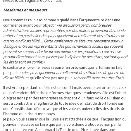
niveau local, régional et provincial.
Mesdames et messieurs
Nous sommes réunis ici comme signalé dans l’argumentaire dans une
conférence ayant pour objectif
«la discussion parmi nombreuses
administrations locales représentées par des maires provenant du monde
entier et en particulier des pays qui vivent actuellement des situations de
guerre ou d’instabilité … Cette conférence va être une rencontre pour un
dialogue entre les représentants des gouvernements locaux qui souvent
peuvent se comprendre beaucoup mieux sur les problèmes concrets se
parlant directement sans passer par la diplomatie des états, surtout quand
les états sont en conflit.»
Je souhaite en premier vous rassurer en précisant que la Tunisie ne fait
pas partie
«des pays qui vivent actuellement des situations de guerre ou
d’instabilité»
et qu’elle n’est pas non plus
«en conflit avec un autre Etat»
Il est vrai cependant qu’elle est en conflit mais avec le terrorisme et ceux
qui prétendent défendre de formes étatiques nébuleuses. Elle est l’objet
d’agressions par des terroristes se drapant d’un faux voile de l’Islam qui
sert à combattre la légitimité de toute idée de l’Etat de droit fondé sur
une Constitution démocratique et les valeurs universelles des droits de
l’homme qu’a choisi mon pays.
Je peux vous assurer que la Tunisie est attachée à ce que l’acquisition du
pouvoir ne puisse se faire que par la voie démocratique et non par la
force et la terreur. A cet égard la Tunisie peut être située dans une