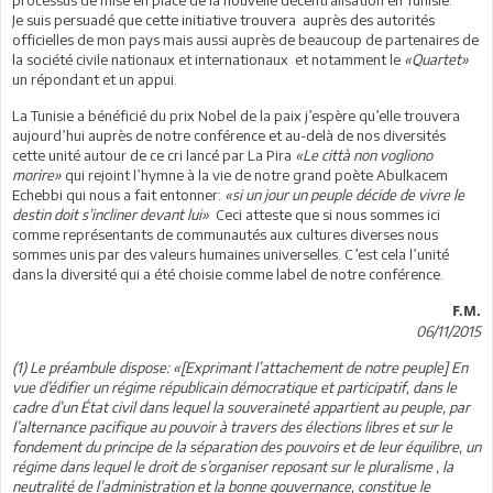
Je suis persuadé que cette initiative trouvera auprès des autorités
officielles de mon pays mais aussi auprès de beaucoup de partenaires de
la société civile nationaux et internationaux et notamment le
«Quartet»
un répondant et un appui.
La Tunisie a bénéficié du prix Nobel de la paix j’espère qu’elle trouvera
aujourd’hui auprès de notre conférence et au-delà de nos diversités
cette unité autour de ce cri lancé par La Pira
«Le città non vogliono
morire»
qui rejoint l’hymne à la vie de notre grand poète Abulkacem
Echebbi qui nous a fait entonner:
«si un jour un peuple décide de vivre le
destin doit s’incliner devant lui»
Ceci atteste que si nous sommes ici
comme représentants de communautés aux cultures diverses nous
sommes unis par des valeurs humaines universelles. C’est cela l’unité
dans la diversité qui a été choisie comme label de notre conférence.
F.M.
06/11/2015
(1) Le préambule dispose: «[Exprimant l’attachement de notre peuple] En
vue d’édifier un régime républicain démocratique et participatif, dans le
cadre d’un État civil dans lequel la souveraineté appartient au peuple, par
l’alternance pacifique au pouvoir à travers des élections libres et sur le
fondement du principe de la séparation des pouvoirs et de leur équilibre, un
régime dans lequel le droit de s’organiser reposant sur le pluralisme , la
neutralité de l’administration et la bonne gouvernance, constitue le