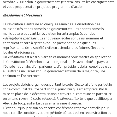
octobre 2016 selon le gouvernement. Je tirerai ensuite les enseignements
et vous proposerai un projet de programme d’action.
Mesdames et Messieurs
La révolution a entrainé en quelques semaines la dissolution des
municipalités et des conseils de gouvernorats. Les anciens conseils
municipaux élus avant la révolution furent remplacés par des
«délégations spéciales»
. Les nouveaux édiles sont ainsi nommés et
continuent encore à gérer avec une participation de quelques
représentants de la société civile en attendant les futures élections
locales et régionales.
Un
«chantier»
est ainsi ouvert en ce moment pour mettre en application
la Constitution à l’échelon local et régional après avoir doté le pays, à
l’échelle nationale, d’un parlement, d’un président de la république élus
au suffrage universel et d’un gouvernement issu de la majorité, une
coalition en l’occurrence.
Les projets de lois organiques portant le code électoral d’une part et le
code communal d’autre part sont aujourd’hui quasiment prêts. Par la
mise en place de la décentralisation à travers la commune en particulier,
on entend revenir à cette
«école de la démocratie»
telle que qualifiée par
Alexis de Tocqueville. Le pays en a vraiment besoin.
C’est pourquoi par son objet cette conférence est providentielle pour
nous car elle coïncide avec une période où tout est en reconstruction au