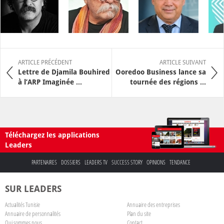
ARTICLE PRÉCÉDENT
ARTICLE SUIVANT
Lettre de Djamila Bouhired
Ooredoo Business lance sa
à l’ARP Imaginée ...
tournée des régions ...
Téléchargez les applications
Leaders
PARTENAIRES
DOSSIERS
LEADERS TV
SUCCESS STORY
OPINIONS
TENDANCE
SUR LEADERS
Actualités Tunisie
Annuaire des entreprises
Annuaire de personnalités
Plan du site
Qui sommes nous
Contact