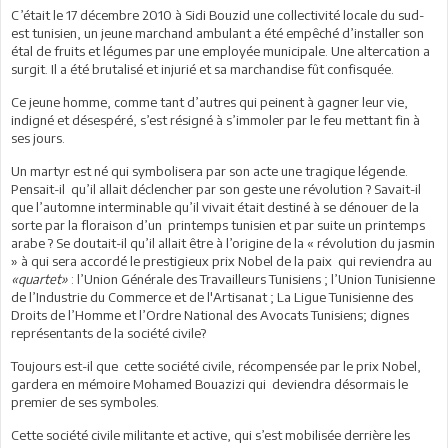
C’était le 17 décembre 2010 à Sidi Bouzid une collectivité locale du sud-
est tunisien, un jeune marchand ambulant a été empêché d’installer son
étal de fruits et légumes par une employée municipale. Une altercation a
surgit. Il a été brutalisé et injurié et sa marchandise fût confisquée.
Ce jeune homme, comme tant d’autres qui peinent à gagner leur vie,
indigné et désespéré, s’est résigné à s’immoler par le feu mettant fin à
ses jours.
Un martyr est né qui symbolisera par son acte une tragique légende.
Pensait-il qu’il allait déclencher par son geste une révolution ? Savait-il
que l’automne interminable qu’il vivait était destiné à se dénouer de la
sorte par la floraison d’un printemps tunisien et par suite un printemps
arabe ? Se doutait-il qu’il allait être à l’origine de la « révolution du jasmin
» à qui sera accordé le prestigieux prix Nobel de la paix qui reviendra au
«quartet»
: l’Union Générale des Travailleurs Tunisiens ; l’Union Tunisienne
de l’Industrie du Commerce et de l'Artisanat ; La Ligue Tunisienne des
Droits de l’Homme et l’Ordre National des Avocats Tunisiens; dignes
représentants de la société civile?
Toujours est-il que cette société civile, récompensée par le prix Nobel,
gardera en mémoire Mohamed Bouazizi qui deviendra désormais le
premier de ses symboles.
Cette société civile militante et active, qui s’est mobilisée derrière les