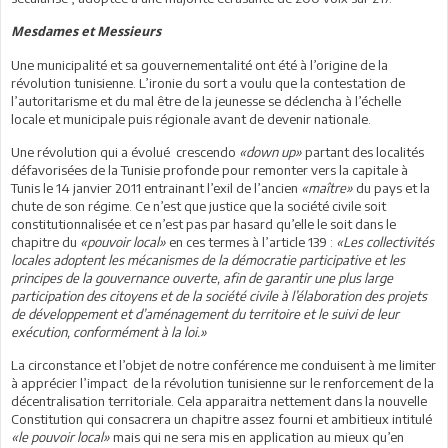
Mesdames et Messieurs
Une municipalité et sa gouvernementalité ont été à l’origine de la
révolution tunisienne. L’ironie du sort a voulu que la contestation de
l’autoritarisme et du mal être de la jeunesse se déclencha à l’échelle
locale et municipale puis régionale avant de devenir nationale.
Une révolution qui a évolué crescendo
«down up»
partant des localités
défavorisées de la Tunisie profonde pour remonter vers la capitale à
Tunis le 14 janvier 2011 entrainant l’exil de l’ancien
«maître»
du pays et la
chute de son régime. Ce n’est que justice que la société civile soit
constitutionnalisée et ce n’est pas par hasard qu’elle le soit dans le
chapitre du
«pouvoir local»
en ces termes à l’article 139 :
«Les collectivités
locales adoptent les mécanismes de la démocratie participative et les
principes de la gouvernance ouverte, afin de garantir une plus large
participation des citoyens et de la société civile à l’élaboration des projets
de développement et d’aménagement du territoire et le suivi de leur
exécution, conformément à la loi.»
La circonstance et l’objet de notre conférence me conduisent à me limiter
à apprécier l’impact de la révolution tunisienne sur le renforcement de la
décentralisation territoriale. Cela apparaitra nettement dans la nouvelle
Constitution qui consacrera un chapitre assez fourni et ambitieux intitulé
«le pouvoir local»
mais qui ne sera mis en application au mieux qu’en