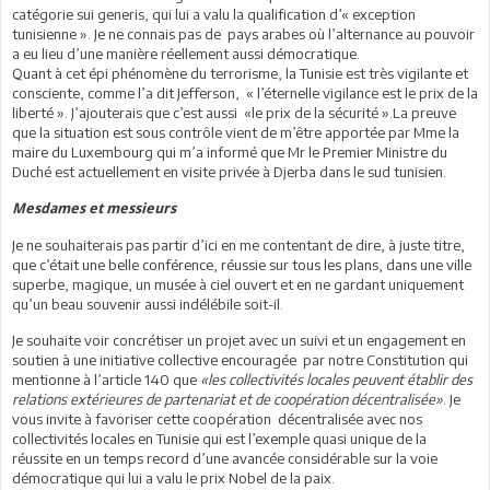
catégorie sui generis, qui lui a valu la qualification d’« exception
tunisienne ». Je ne connais pas de pays arabes où l’alternance au pouvoir
a eu lieu d’une manière réellement aussi démocratique.
Quant à cet épi phénomène du terrorisme, la Tunisie est très vigilante et
consciente, comme l’a dit Jefferson, « l’éternelle vigilance est le prix de la
liberté ». J’ajouterais que c’est aussi «le prix de la sécurité ».La preuve
que la situation est sous contrôle vient de m’être apportée par Mme la
maire du Luxembourg qui m’a informé que Mr le Premier Ministre du
Duché est actuellement en visite privée à Djerba dans le sud tunisien.
Mesdames et messieurs
Je ne souhaiterais pas partir d’ici en me contentant de dire, à juste titre,
que c’était une belle conférence, réussie sur tous les plans, dans une ville
superbe, magique, un musée à ciel ouvert et en ne gardant uniquement
qu’un beau souvenir aussi indélébile soit-il.
Je souhaite voir concrétiser un projet avec un suivi et un engagement en
soutien à une initiative collective encouragée par notre Constitution qui
mentionne à l’article 140 que
«les collectivités locales peuvent établir des
relations extérieures de partenariat et de coopération décentralisée»
. Je
vous invite à favoriser cette coopération décentralisée avec nos
collectivités locales en Tunisie qui est l’exemple quasi unique de la
réussite en un temps record d’une avancée considérable sur la voie
démocratique qui lui a valu le prix Nobel de la paix.