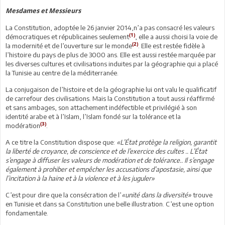
Mesdames et Messieurs
La Constitution, adoptée le 26 janvier 2014,n’a pas consacré les valeurs
(1)
démocratiques et républicaines seulement
, elle a aussi choisi la voie de
(2)
la modernité et de l’ouverture sur le monde
. Elle est restée fidèle à
l’histoire du pays de plus de 3000 ans. Elle est aussi restée marquée par
les diverses cultures et civilisations induites par la géographie qui a placé
la Tunisie au centre de la méditerranée.
La conjugaison de l’histoire et de la géographie lui ont valu le qualificatif
de carrefour des civilisations. Mais la Constitution a tout aussi réaffirmé
et sans ambages, son attachement indéfectible et privilégié à son
identité arabe et à l’Islam, l’Islam fondé sur la tolérance et la
(3)
modération
.
A ce titre la Constitution dispose que:
«L’État protège la religion, garantit
la liberté de croyance, de conscience et de l’exercice des cultes .. L’État
s’engage à diffuser les valeurs de modération et de tolérance.. Il s’engage
également à prohiber et empêcher les accusations d’apostasie, ainsi que
l’incitation à la haine et à la violence et à les juguler»
C’est pour dire que la consécration de l’
«unité dans la diversité»
trouve
en Tunisie et dans sa Constitution une belle illustration. C’est une option
fondamentale.