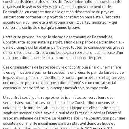
constituants démocrates retirés de l’Assemblée nationale constituante
organisant le
«sit in du départ»
le départ du gouvernement et de
l’Assemblée en contestation de la gestion désastreuse du pays et
surtout pour contester un projet de constitution passéiste. C’est cette
société civile qui secrétera et appuiera ce « Quartet médiateur » qui
réalisera la sortie de crise qu’a connue le pays.
Cette crise provoquée par le blocage des travaux de l’Assemblée
Constituante et par suite la perpétuation de la période de transition au-
delà du temps qui lui était impartie avec toutes les conséquences graves
qui en découlaient. Grace à eux les travaux reprendront sur la base d’un
dialogue national, une feuille de route et un calendrier précis.
Ces organisations de la société civile ont contribué ainsi d’une manière
très significative à pacifier la société. Ils ont réussi le pari de faire évoluer
le pays d’une phase de transition démocratique provisoire et agitée vers
une nouvelle phase de dialogue national fondé sur un contrat social
consensuel considéré pour un temps inespéré voire impossible.
Un contrat social qui a rapproché les islamistes conservateurs des
sécularistes modernistes sur la base d’une Constitution consensuelle
unique dans le monde arabo musulman. Unique car elle concilie ce qui
semblait inconciliable à savoir la civilité de l’Etat d’un côté et l’identité
arabo musulmane de l’autre. Le résultat a été : une Constitution pour une
société à dominante musulmane dans un Etat civil démocratique et
sécularisé , adoptée à une majorité écrasante de 200 voix sur 217.