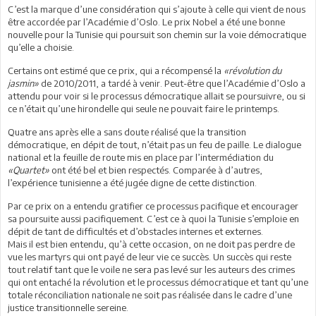
C’est la marque d’une considération qui s’ajoute à celle qui vient de nous
être accordée par l’Académie d’Oslo. Le prix Nobel a été une bonne
nouvelle pour la Tunisie qui poursuit son chemin sur la voie démocratique
qu’elle a choisie.
Certains ont estimé que ce prix, qui a récompensé la
«révolution du
jasmin»
de 2010/2011, a tardé à venir. Peut-être que l’Académie d’Oslo a
attendu pour voir si le processus démocratique allait se poursuivre, ou si
ce n’était qu’une hirondelle qui seule ne pouvait faire le printemps.
Quatre ans après elle a sans doute réalisé que la transition
démocratique, en dépit de tout, n’était pas un feu de paille. Le dialogue
national et la feuille de route mis en place par l’intermédiation du
«Quartet»
ont été bel et bien respectés. Comparée à d’autres,
l’expérience tunisienne a été jugée digne de cette distinction.
Par ce prix on a entendu gratifier ce processus pacifique et encourager
sa poursuite aussi pacifiquement. C’est ce à quoi la Tunisie s’emploie en
dépit de tant de difficultés et d’obstacles internes et externes.
Mais il est bien entendu, qu’à cette occasion, on ne doit pas perdre de
vue les martyrs qui ont payé de leur vie ce succès. Un succès qui reste
tout relatif tant que le voile ne sera pas levé sur les auteurs des crimes
qui ont entaché la révolution et le processus démocratique et tant qu’une
totale réconciliation nationale ne soit pas réalisée dans le cadre d’une
justice transitionnelle sereine.