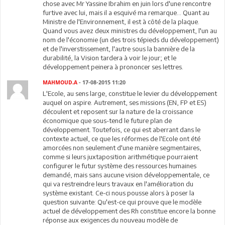
chose avec Mr Yassine Ibrahim en juin lors d'une rencontre
furtive avec lui, mais il a esquivé ma remarque... Quant au
Ministre de l'Environnement, il est à côté de la plaque.
Quand vous avez deux ministres du développement, l'un au
nom de l'économie (un des trois tépieds du développement)
et de l'inverstissement, l'autre sous la bannière de la
durabilité, la Vision tardera à voir le jour; et le
développement peinera à prononcer ses lettres.
MAHMOUD.A
- 17-08-2015 11:20
L'Ecole, au sens large, constitue le levier du développement
auquel on aspire. Autrement, ses missions (EN, FP et ES)
découlent et reposent sur la nature de la croissance
économique que sous-tend le future plan de
développement. Toutefois, ce qui est aberrant dans le
contexte actuel, ce que les réformes de l'Ecole ont été
amorcées non seulement d'une manière segmentaires,
comme si leurs juxtaposition arithmétique pourraient
configurer le futur système des ressources humaines
demandé, mais sans aucune vision développementale, ce
qui va restreindre leurs travaux en l'amélioration du
système existant. Ce-ci nous pousse alors à poser la
question suivante: Qu'est-ce qui prouve que le modèle
actuel de développement des Rh constitue encore la bonne
réponse aux exigences du nouveau modèle de