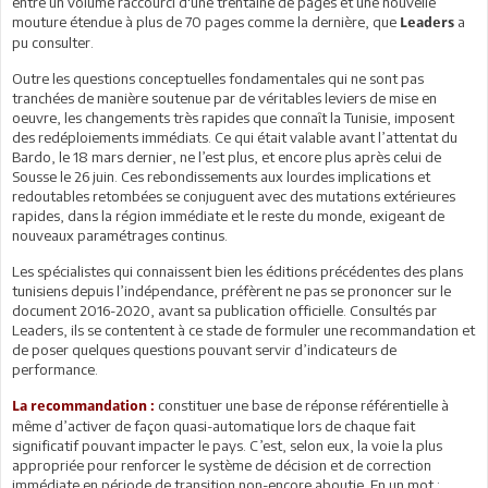
entre un volume raccourci d'une trentaine de pages et une nouvelle
mouture étendue à plus de 70 pages comme la dernière, que
a
Leaders
pu consulter.
Outre les questions conceptuelles fondamentales qui ne sont pas
tranchées de manière soutenue par de véritables leviers de mise en
oeuvre, les changements très rapides que connaît la Tunisie, imposent
des redéploiements immédiats. Ce qui était valable avant l’attentat du
Bardo, le 18 mars dernier, ne l’est plus, et encore plus après celui de
Sousse le 26 juin. Ces rebondissements aux lourdes implications et
redoutables retombées se conjuguent avec des mutations extérieures
rapides, dans la région immédiate et le reste du monde, exigeant de
nouveaux paramétrages continus.
Les spécialistes qui connaissent bien les éditions précédentes des plans
tunisiens depuis l’indépendance, préfèrent ne pas se prononcer sur le
document 2016-2020, avant sa publication officielle. Consultés par
Leaders, ils se contentent à ce stade de formuler une recommandation et
de poser quelques questions pouvant servir d’indicateurs de
performance.
constituer une base de réponse référentielle à
La recommandation :
même d’activer de façon quasi-automatique lors de chaque fait
significatif pouvant impacter le pays. C’est, selon eux, la voie la plus
appropriée pour renforcer le système de décision et de correction
immédiate en période de transition non-encore aboutie. En un mot :