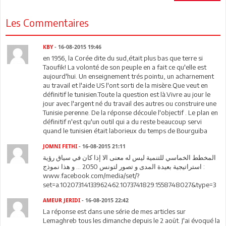
Les Commentaires
KBY
- 16-08-2015 19:46
en 1956, la Corée dite du sud,était plus bas que terre si
Taoufik! La volonté de son peuple en a fait ce qu'elle est
aujourd'hui. Un enseignement trés pointu, un acharnement
au travail et l'aide US l'ont sorti de la misère.Que veut en
définitif le tunisien.Toute la question est là.Vivre au jour le
jour avec l'argent né du travail des autres ou construire une
Tunisie perenne. De la réponse découle l'objectif . Le plan en
définitif n'est qu'un outil qui a du reste beaucoup servi
quand le tunisien était laborieux du temps de Bourguiba
JOMNI FETHI
- 16-08-2015 21:11
المخطط الخماسي للتنمية ليس له معنى الا إذا كان في سياق رؤية
استراتيجية بعيدة المدى و تصور لتونس 2050 ... و هذا نموذج :
www.facebook.com/media/set/?
set=a.10207314133962462.1073741829.1558748027&type=3
AMEUR JERIDI
- 16-08-2015 22:42
La réponse est dans une série de mes articles sur
Lemaghreb tous les dimanche depuis le 2 août. J'ai évoqué la