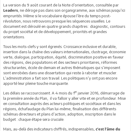
La version du 9 août courant de la Note d’orientation, consultée par
, ne déroge pas dans son organigramme, aux schémas jusqu’ici
Leaders
empruntés. Même si le vocabulaire épouse l’ère du temps post-
révolution, nous retrouvons presque les séquences usuelles. Le
document est déroulé en quatre grands chapitres : diagnostic, contours
du projet sociétal et de développement, priorités et grandes
orientations.
Tous les mots-clefs y sont égrenés. Croissance inclusive et durable,
insertion dans la chaîne des valeurs internationales, clustrage, économie
verte, dialogue, participation, équité, discrimination positive en faveur
des régions, des populations et des secteurs prioritaires, réformes
structurantes, école de demain et autres thématiques qui s’imposent
sont enrobées dans une dissertation qui reste à raboter et muscler.
L’administration a fait son travail. Les politiques n’y ont pas encore
apporté leur pleine touche marquante.
er
Les délais se raccourcissent. A 4 mois du 1
janvier 2016, démarrage de
la première année du Plan, il va falloir y aller vite et en profondeur. Mise
en consultation auprès des acteurs politiques et sociétaux et dans les
régions, échafaudage du Plan lui-même, finalisation des différents
schémas directeurs et plans d’action, adoption, inscription dans le
budget : chaque étape sera cruciale.
Mais, au-delà des indicateurs chiffrés, indispensables,
c’est l’âme du