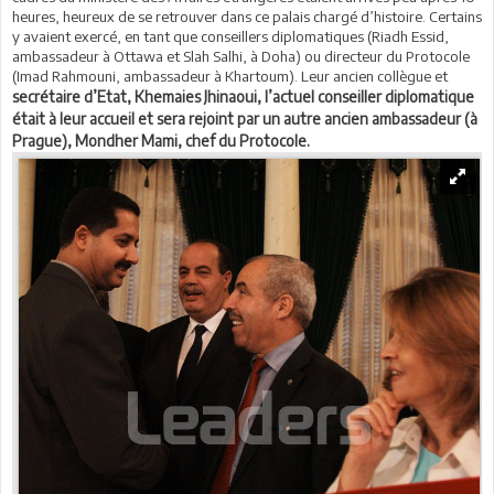
heures, heureux de se retrouver dans ce palais chargé d’histoire. Certains
y avaient exercé, en tant que conseillers diplomatiques (Riadh Essid,
ambassadeur à Ottawa et Slah Salhi, à Doha) ou directeur du Protocole
(Imad Rahmouni, ambassadeur à Khartoum). Leur ancien collègue et
secrétaire d’Etat, Khemaies Jhinaoui, l’actuel conseiller diplomatique
était à leur accueil et sera rejoint par un autre ancien ambassadeur (à
Prague), Mondher Mami, chef du Protocole.