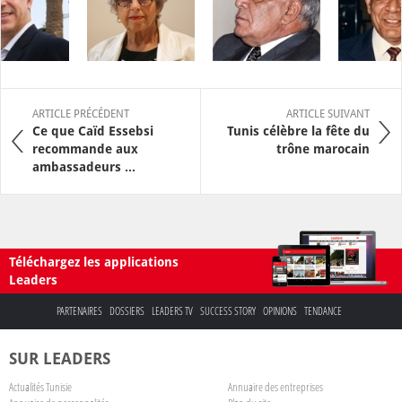
ARTICLE PRÉCÉDENT
ARTICLE SUIVANT
Ce que Caïd Essebsi
Tunis célèbre la fête du
recommande aux
trône marocain
ambassadeurs ...
Téléchargez les applications
Leaders
PARTENAIRES
DOSSIERS
LEADERS TV
SUCCESS STORY
OPINIONS
TENDANCE
SUR LEADERS
Actualités Tunisie
Annuaire des entreprises