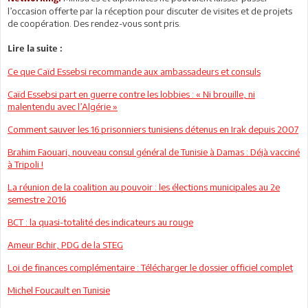
l’occasion offerte par la réception pour discuter de visites et de projets
de coopération. Des rendez-vous sont pris.
Lire la suite :
Ce que Caïd Essebsi recommande aux ambassadeurs et consuls
Caïd Essebsi part en guerre contre les lobbies : « Ni brouille, ni
malentendu avec l’Algérie »
Comment sauver les 16 prisonniers tunisiens détenus en Irak depuis 2007
Brahim Faouari, nouveau consul général de Tunisie à Damas : Déjà vacciné
à Tripoli !
La réunion de la coalition au pouvoir : les élections municipales au 2e
semestre 2016
BCT : la quasi-totalité des indicateurs au rouge
Ameur Bchir, PDG de la STEG
Loi de finances complémentaire : Télécharger le dossier officiel complet
Michel Foucault en Tunisie