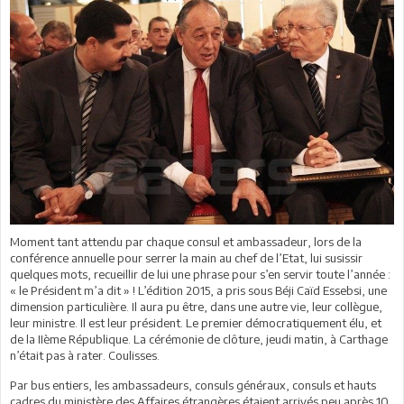
Moment tant attendu par chaque consul et ambassadeur, lors de la
conférence annuelle pour serrer la main au chef de l’Etat, lui susissir
quelques mots, recueillir de lui une phrase pour s’en servir toute l’année :
« le Président m’a dit » ! L’édition 2015, a pris sous Béji Caïd Essebsi, une
dimension particulière. Il aura pu être, dans une autre vie, leur collègue,
leur ministre. Il est leur président. Le premier démocratiquement élu, et
de la IIème République. La cérémonie de clôture, jeudi matin, à Carthage
n’était pas à rater. Coulisses.
Par bus entiers, les ambassadeurs, consuls généraux, consuls et hauts
cadres du ministère des Affaires étrangères étaient arrivés peu après 10