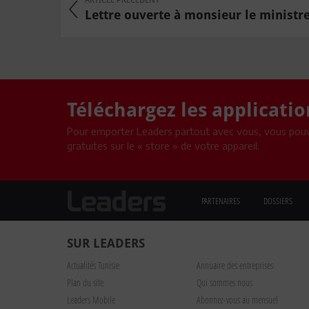
Lettre ouverte à monsieur le ministre 
Téléchargez les applicati
Pour emporter Leaders partout avec vous, vous pouv
gratuites sur le « store » de votre appareil.
PARTENAIRES
DOSSIERS
SUR LEADERS
Actualités Tunisie
Annuaire des entreprises
Plan du site
Qui sommes nous
Leaders Mobile
Abonnez-vous au mensuel