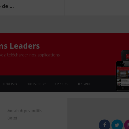
de ...
ons Leaders
ez télécharger nos applications
LEADERS TV
SUCCESS STORY
OPINIONS
TENDANCE
Annuaire de personnalités
Contact