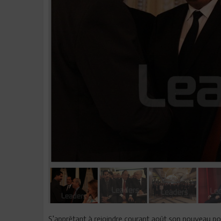
S’apprêtant à rejoindre courant août son nouveau po