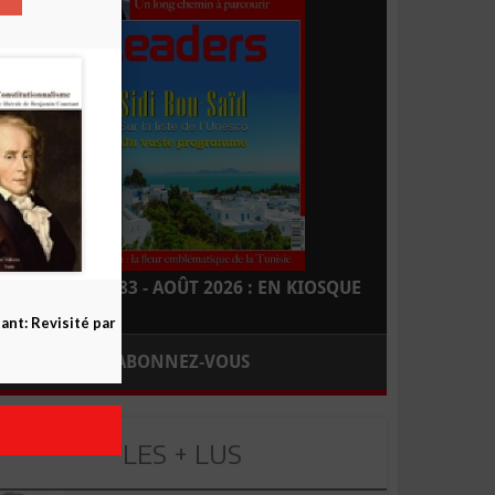
LEADERS N° 183 - AOÛT 2026 : EN KIOSQUE
nt: Revisité par
ABONNEZ-VOUS
LES + LUS