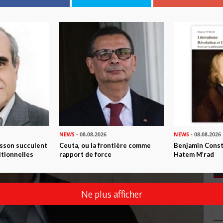
NEWS
- 08.08.2026
NEWS
- 08.08.2026
isson succulent
Ceuta, ou la frontière comme
Benjamin Consta
itionnelles
rapport de force
Hatem M’rad
Ne plus afficher