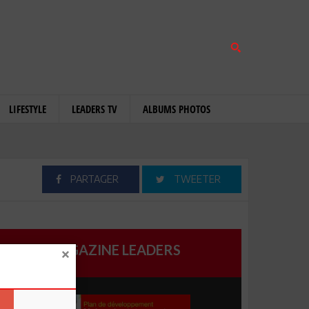
LIFESTYLE
LEADERS TV
ALBUMS PHOTOS
PARTAGER
TWEETER
MAGAZINE LEADERS