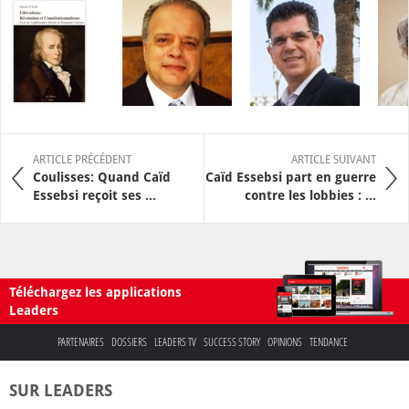
ARTICLE PRÉCÉDENT
ARTICLE SUIVANT
Coulisses: Quand Caïd
Caïd Essebsi part en guerre
Essebsi reçoit ses ...
contre les lobbies : ...
Téléchargez les applications
Leaders
PARTENAIRES
DOSSIERS
LEADERS TV
SUCCESS STORY
OPINIONS
TENDANCE
SUR LEADERS