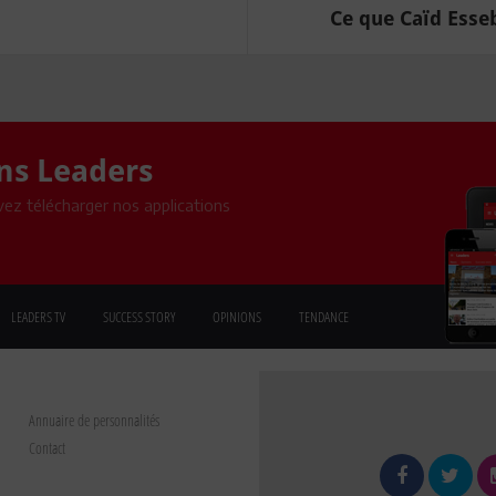
Ce que Caïd Esse
ons Leaders
ez télécharger nos applications
LEADERS TV
SUCCESS STORY
OPINIONS
TENDANCE
Annuaire de personnalités
Contact