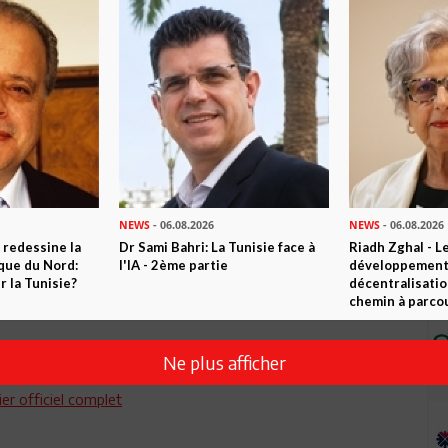
i attentif à leurs cas. Des agents consulaires, a-t-il ajouté,
nfort et soutien.
et consuls
ouille, ni malentendu avec l’Algérie »
NEWS
- 06.08.2026
NEWS
- 06.08.2026
 redessine la
Dr Sami Bahri: La Tunisie face à
Riadh Zghal - L
amas : Déjà vacciné à Tripoli !
ique du Nord:
l'IA - 2ème partie
développement:
 la Tunisie?
décentralisatio
 municipales au 2e semestre 2016
chemin à parcou
Ne plus afficher
er officiel complet