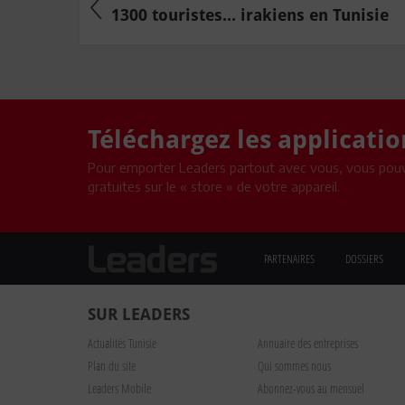
1300 touristes... irakiens en Tunisie
Téléchargez les applicati
Pour emporter Leaders partout avec vous, vous pouv
gratuites sur le « store » de votre appareil.
PARTENAIRES
DOSSIERS
SUR LEADERS
Actualités Tunisie
Annuaire des entreprises
Plan du site
Qui sommes nous
Leaders Mobile
Abonnez-vous au mensuel