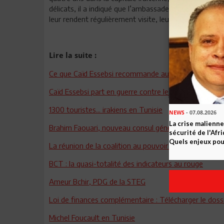
délicats, il a indiqué que l’ambassade maintient un suiv
leur rendent régulièrement visite, leur apportant réco
Lire la suite :
Ce que Caïd Essebsi recommande aux ambassadeurs 
Caïd Essebsi part en guerre contre les lobbies : « Ni br
1300 touristes... irakiens en Tunisie
NEWS
- 07.08.2026
La crise malienne
Brahim Faouari, nouveau consul général de Tunisie à D
sécurité de l'Afr
Quels enjeux pour
La réunion de la coalition au pouvoir : les élections
BCT : la quasi-totalité des indicateurs au rouge
Ameur Bchir, PDG de la STEG
Loi de finances complémentaire : Télécharger le dossi
Michel Foucault en Tunisie