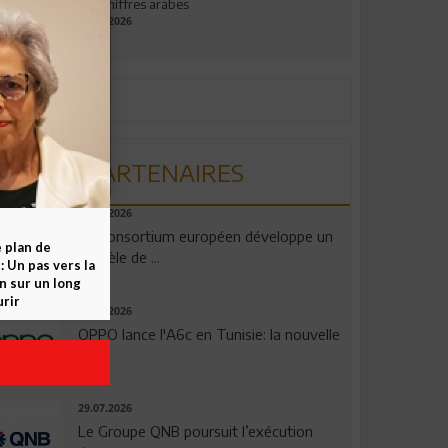
aux chiffres arabes
09.07.2026
PARTENAIRES
06.08.2026
Un consortium européen développe un
e plan de
modèle de ...
 Un pas vers la
n sur un long
rir
04.08.2026
OPPO lance l'A6c en Tunisie: la nouvelle
...
29.07.2026
Le Groupe QNB poursuit l’exécution