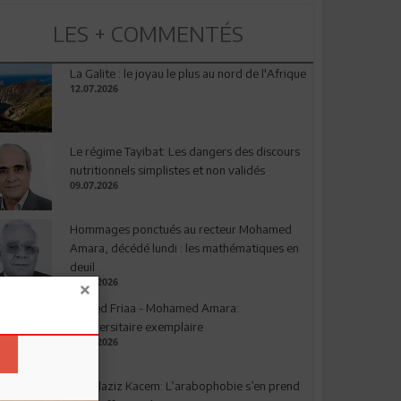
LES + COMMENTÉS
La Galite : le joyau le plus au nord de l'Afrique
12.07.2026
Le régime Tayibat: Les dangers des discours
nutritionnels simplistes et non validés
09.07.2026
Hommages ponctués au recteur Mohamed
Amara, décédé lundi : les mathématiques en
deuil
03.08.2026
Ahmed Friaa - Mohamed Amara:
l’Universitaire exemplaire
04.08.2026
Abdelaziz Kacem: L’arabophobie s’en prend