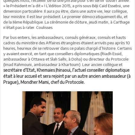
quelques mots, recueillir de lui une phrase pour s’en servir toute l’année :
« le Président m’a dit » ! L’édition 2015, a pris sous Béji Caïd Essebsi, une
dimension particulière. Il aura pu être, dans une autre vie, leur collègue,
leur ministre. Il est leur président. Le premier démocratiquement élu, et
de la IIème République. La cérémonie de clôture, jeudi matin, à Carthage
n’était pas à rater. Coulisses.
Par bus entiers, les ambassadeurs, consuls généraux, consuls et hauts
cadres du ministère des Affaires étrangères étaient arrivés peu après 10
heures, heureux de se retrouver dans ce palais chargé d’histoire. Certains
y avaient exercé, en tant que conseillers diplomatiques (Riadh Essid,
ambassadeur à Ottawa et Slah Salhi, à Doha) ou directeur du Protocole
(Imad Rahmouni, ambassadeur à Khartoum). Leur ancien collègue et
secrétaire d’Etat, Khemaies Jhinaoui, l’actuel conseiller diplomatique
était à leur accueil et sera rejoint par un autre ancien ambassadeur (à
Prague), Mondher Mami, chef du Protocole.