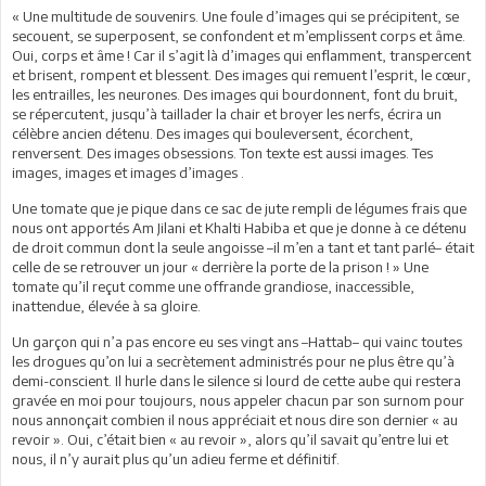
« Une multitude de souvenirs. Une foule d’images qui se précipitent, se
secouent, se superposent, se confondent et m’emplissent corps et âme.
Oui, corps et âme ! Car il s’agit là d’images qui enflamment, transpercent
et brisent, rompent et blessent. Des images qui remuent l’esprit, le cœur,
les entrailles, les neurones. Des images qui bourdonnent, font du bruit,
se répercutent, jusqu’à taillader la chair et broyer les nerfs, écrira un
célèbre ancien détenu. Des images qui bouleversent, écorchent,
renversent. Des images obsessions. Ton texte est aussi images. Tes
images, images et images d’images .
Une tomate que je pique dans ce sac de jute rempli de légumes frais que
nous ont apportés Am Jilani et Khalti Habiba et que je donne à ce détenu
de droit commun dont la seule angoisse –il m’en a tant et tant parlé– était
celle de se retrouver un jour « derrière la porte de la prison ! » Une
tomate qu’il reçut comme une offrande grandiose, inaccessible,
inattendue, élevée à sa gloire.
Un garçon qui n’a pas encore eu ses vingt ans –Hattab– qui vainc toutes
les drogues qu’on lui a secrètement administrés pour ne plus être qu’à
demi-conscient. Il hurle dans le silence si lourd de cette aube qui restera
gravée en moi pour toujours, nous appeler chacun par son surnom pour
nous annonçait combien il nous appréciait et nous dire son dernier « au
revoir ». Oui, c’était bien « au revoir », alors qu’il savait qu’entre lui et
nous, il n’y aurait plus qu’un adieu ferme et définitif.