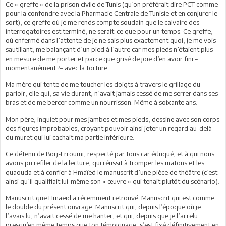
Ce « greffe » de la prison civile de Tunis (qu’on préférait dire PCT comme
pour la confondre avec la Pharmacie Centrale de Tunisie et en conjurer le
sort), ce greffe où je me rends compte soudain que le calvaire des
interrogatoires est terminé, ne serait-ce que pour un temps. Ce greffe,
où enfermé dans l’attente de je ne sais plus exactement quoi, je me vois
sautillant, me balançant d’un pied à l’autre car mes pieds n’étaient plus
en mesure de me porter et parce que grisé de joie d’en avoir fini –
momentanément ?– avec la torture.
Ma mère qui tente de me toucher les doigts à travers le grillage du
parloir, elle qui, sa vie durant, n’avait jamais cessé de me serrer dans ses
bras et de me bercer comme un nourrisson. Même à soixante ans.
Mon père, inquiet pour mes jambes et mes pieds, dessine avec son corps
des figures improbables, croyant pouvoir ainsi jeter un regard au-delà
du muret qui lui cachait ma partie inférieure.
Ce détenu de Borj-Erroumi, respecté par tous car éduqué, et à qui nous
avons pu refiler de la lecture, qui réussit à tromper les matons et les
quaouda et à confier à Hmaïed le manuscrit d’une pièce de théâtre (c’est
ainsi qu’il qualifiait lui-même son « œuvre » qui tenait plutôt du scénario).
Manuscrit que Hmaeïd a récemment retrouvé. Manuscrit qui est comme
le double du présent ouvrage. Manuscrit qui, depuis l’époque où je
l’avais lu, n’avait cessé de me hanter, et qui, depuis que je l’ai relu
presqu’en même temps que ton témoignage, s’est fixé définitivement en