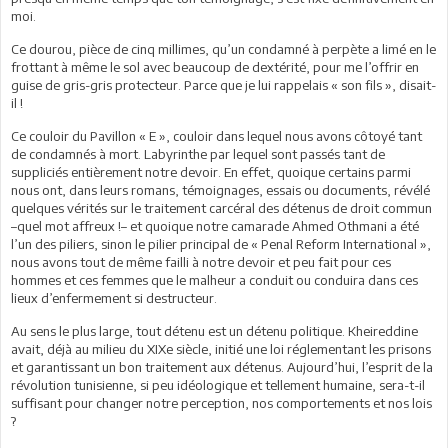
moi.
Ce dourou, pièce de cinq millimes, qu’un condamné à perpète a limé en le
frottant à même le sol avec beaucoup de dextérité, pour me l’offrir en
guise de gris-gris protecteur. Parce que je lui rappelais « son fils », disait-
il !
Ce couloir du Pavillon « E », couloir dans lequel nous avons côtoyé tant
de condamnés à mort. Labyrinthe par lequel sont passés tant de
suppliciés entièrement notre devoir. En effet, quoique certains parmi
nous ont, dans leurs romans, témoignages, essais ou documents, révélé
quelques vérités sur le traitement carcéral des détenus de droit commun
–quel mot affreux !– et quoique notre camarade Ahmed Othmani a été
l’un des piliers, sinon le pilier principal de « Penal Reform International »,
nous avons tout de même failli à notre devoir et peu fait pour ces
hommes et ces femmes que le malheur a conduit ou conduira dans ces
lieux d’enfermement si destructeur.
Au sens le plus large, tout détenu est un détenu politique. Kheireddine
avait, déjà au milieu du XIXe siècle, initié une loi réglementant les prisons
et garantissant un bon traitement aux détenus. Aujourd’hui, l’esprit de la
révolution tunisienne, si peu idéologique et tellement humaine, sera-t-il
suffisant pour changer notre perception, nos comportements et nos lois
?