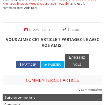
Khemaies Jhinaoui
,
Moez Sinaoui
et
Sélim Azzabi
, ainsi que la
communicante, Aïda Klibi.
Envoyer à un ami
Imprimer
VOUS AIMEZ CET ARTICLE ? PARTAGEZ-LE AVEC
VOS AMIS !
ABONNEZ-
PARTAGER
TWEETER
VOUS
COMMENTER CET ARTICLE
0
Commentaires
Ecrire un commentaire
Commenter