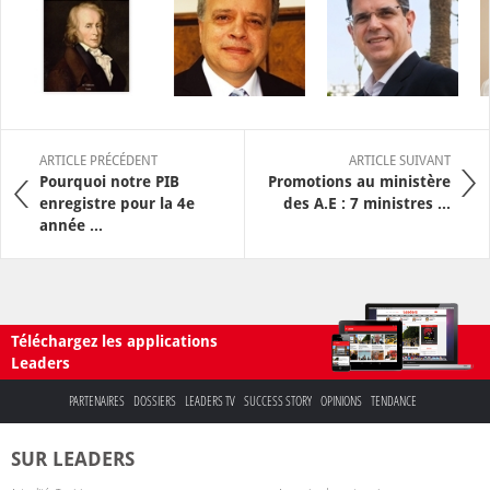
ARTICLE PRÉCÉDENT
ARTICLE SUIVANT
Pourquoi notre PIB
Promotions au ministère
enregistre pour la 4e
des A.E : 7 ministres ...
année ...
Téléchargez les applications
Leaders
PARTENAIRES
DOSSIERS
LEADERS TV
SUCCESS STORY
OPINIONS
TENDANCE
SUR LEADERS