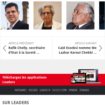
ARTICLE PRÉCÉDENT
ARTICLE SUIVANT
Rafik Chelly, secrétaire
Caid Essebsi nomme Me
d’Etat à la Sureté ...
Lazhar Karoui Chebbi ...
Téléchargez les applications
Leaders
PARTENAIRES
DOSSIERS
LEADERS TV
SUCCESS STORY
OPINIONS
TENDANCE
SUR LEADERS