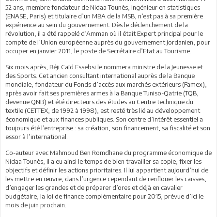
52 ans, membre fondateur de Nidaa Tounès, Ingénieur en statistiques
(ENASE, Paris) et titulaire d’un MBA de la MSB, n’est pas à sa première
expérience au sein du gouvernement. Dès le déclenchement de la
révolution, il a été rappelé d’Amman où il était Expert principal pour le
compte de l’Union européenne auprès du gouvernement jordanien, pour
occuper en janvier 2011, le poste de Secrétaire d’Etat au Tourisme.
Six mois après, Béji Caïd Essebsi le nommera ministre de la Jeunesse et
des Sports. Cet ancien consultant international auprès de la Banque
mondiale, fondateur du Fonds d’accès aux marchés extérieurs (Famex),
après avoir fait ses premières armes à la Banque Tuniso-Qatrie (TQB,
devenue QNB) et été directeurs des études au Centre technique du
textile (CETTEX, de 1992 à 1998), est resté très lié au développement
économique et aux finances publiques. Son centre d’intérêt essentiel a
toujours été l’entreprise : sa création, son financement, sa fiscalité et son
essor à l’international.
Co-auteur avec Mahmoud Ben Romdhane du programme économique de
Nidaa Tounès, il a eu ainsi le temps de bien travailler sa copie, fixer les
objectifs et définir les actions prioritaires. Il lui appartient aujourd’hui de
les mettre en œuvre, dans l’urgence cependant de renflouer les caisses,
d’engager les grandes et de préparer d’ores et déjà en cavalier
budgétaire, la loi de finance complémentaire pour 2015, prévue d’ici le
mois de juin prochain.