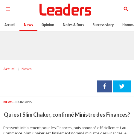
Accueil
News
Opinion
Notes & Docs
Success story
Homma
Accueil
News
NEWS
- 02.02.2015
Qui est Slim Chaker, confirmé Ministre des Finances?
Pressenti initialement pour les Finances, puis annoncé officiellement au
Commerce, Slim Chaker est finalement nommé ministre des Finances. A