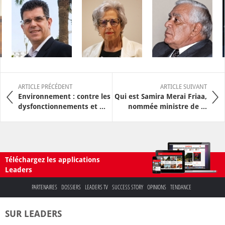
ARTICLE PRÉCÉDENT
ARTICLE SUIVANT
Environnement : contre les
Qui est Samira Merai Friaa,
dysfonctionnements et ...
nommée ministre de ...
Téléchargez les applications
Leaders
PARTENAIRES
DOSSIERS
LEADERS TV
SUCCESS STORY
OPINIONS
TENDANCE
SUR LEADERS