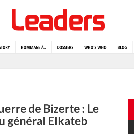
STORY
HOMMAGE À..
DOSSIERS
WHO'S WHO
BLOG
guerre de Bizerte : Le
u général Elkateb