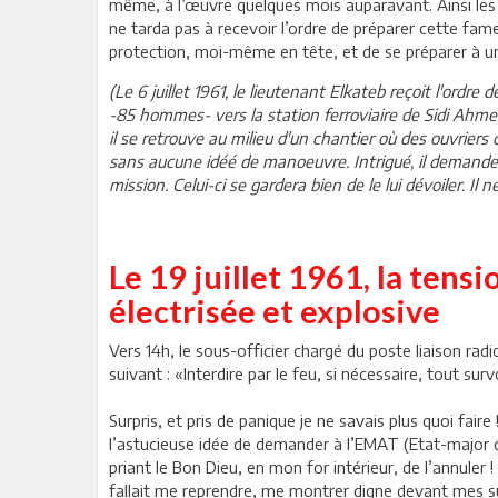
même, à l’œuvre quelques mois auparavant. Ainsi le
ne tarda pas à recevoir l’ordre de préparer cette fam
protection, moi-même en tête, et de se préparer à u
(Le 6 juillet 1961, le lieutenant Elkateb reçoit l'or
-85 hommes- vers la station ferroviaire de Sidi Ahme
il se retrouve au milieu d'un chantier où des ouvriers 
sans aucune idéé de manoeuvre. Intrigué, il demande
mission. Celui-ci se gardera bien de le lui dévoiler. Il ne
Le 19 juillet 1961, la tensi
électrisée et explosive
Vers 14h, le sous-officier chargé du poste liaison r
suivant : «Interdire par le feu, si nécessaire, tout su
Surpris, et pris de panique je ne savais plus quoi fair
l’astucieuse idée de demander à l’EMAT (Etat-major 
priant le Bon Dieu, en mon for intérieur, de l’annuler 
fallait me reprendre, me montrer digne devant mes s