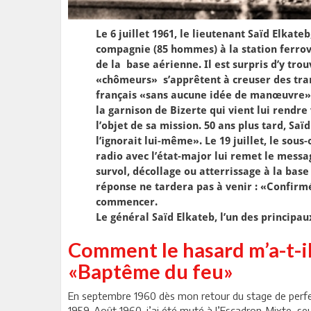
Le 6 juillet 1961, le lieutenant Saïd Elkat
compagnie (85 hommes) à la station ferrov
de la base aérienne. Il est surpris d’y tro
«chômeurs» s’apprêtent à creuser des tran
français «sans aucune idée de manœuvre»
la garnison de Bizerte qui vient lui rendre 
l’objet de sa mission. 50 ans plus tard, Saï
l’ignorait lui-même». Le 19 juillet, le sous
radio avec l’état-major lui remet le messag
survol, décollage ou atterrissage à la bas
réponse ne tardera pas à venir : «Confirmé.
commencer.
Le général Saïd Elkateb, l’un des principau
Comment le hasard m’a-t-i
«Baptême du feu»
En septembre 1960 dès mon retour du stage de perf
1959-Août 1960, j’ai été muté à l’Escadron-Mixte, seu