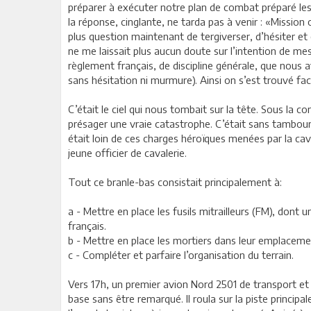
préparer à exécuter notre plan de combat préparé les
la réponse, cinglante, ne tarda pas à venir : «Mission
plus question maintenant de tergiverser, d’hésiter e
ne me laissait plus aucun doute sur l’intention de me
règlement français, de discipline générale, que nous a
sans hésitation ni murmure). Ainsi on s’est trouvé fac
C’était le ciel qui nous tombait sur la tête. Sous la c
présager une vraie catastrophe. C’était sans tambou
était loin de ces charges héroïques menées par la ca
jeune officier de cavalerie.
Tout ce branle-bas consistait principalement à:
a - Mettre en place les fusils mitrailleurs (FM), dont 
français.
b - Mettre en place les mortiers dans leur emplacement
c - Compléter et parfaire l’organisation du terrain.
Vers 17h, un premier avion Nord 2501 de transport et de
base sans être remarqué. Il roula sur la piste principa