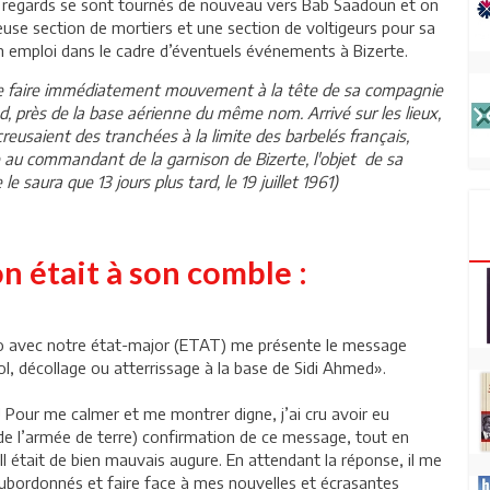
s regards se sont tournés de nouveau vers Bab Saadoun et on
euse section de mortiers et une section de voltigeurs pour sa
n emploi dans le cadre d’éventuels événements à Bizerte.
dre de faire immédiatement mouvement à la tête de sa compagnie
d, près de la base aérienne du même nom. Arrivé sur les lieux,
creusaient des tranchées à la limite des barbelés français,
 au commandant de la garnison de Bizerte, l'objet de sa
 le saura que 13 jours plus tard, le 19 juillet 1961)
on était à son comble :
adio avec notre état-major (ETAT) me présente le message
rvol, décollage ou atterrissage à la base de Sidi Ahmed».
e ! Pour me calmer et me montrer digne, j’ai cru avoir eu
de l’armée de terre) confirmation de ce message, tout en
! Il était de bien mauvais augure. En attendant la réponse, il me
ubordonnés et faire face à mes nouvelles et écrasantes