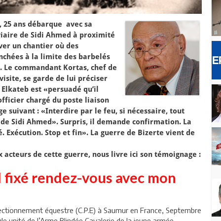
eb, 25 ans débarque avec sa
iaire de Sidi Ahmed à proximité
uver un chantier où des
chées à la limite des barbelés
. Le commandant Kortas, chef de
visite, se garde de lui préciser
d Elkateb est «persuadé qu’il
-officier chargé du poste liaison
e suivant : «Interdire par le feu, si nécessaire, tout
e de Sidi Ahmed». Surpris, il demande confirmation. La
 Exécution. Stop et fin». La guerre de Bizerte vient de
x acteurs de cette guerre, nous livre ici son témoignage :
l fixé rendez-vous avec mon
ectionnement équestre (C.P.E) à Saumur en France, Septembre
le unité de l’Arme Blindée Cavalerie de la jeune armée