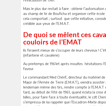
Mais le plus dur restait à faire : obtenir l’autorisati
au champ de tir de Bouficha et organiser cette école 
cela comportait ; surtout que cette initiative, consid
crédible aux yeux de l’E.M.A.T.
De quoi se mêlent ces caval
couloirs de l’EMAT
Ils feraient mieux de s’occuper de leurs cheveux ! C’é
(infanterie et cavalerie)
Au printemps de 1961et après moultes hésitations l’E
faveur.
Le commandant Med Chérif, directeur du matériel de l
Major de l’Armée de Terre (E.M.A.T), viendra assister à c
lendemain même des tirs, rendre compte à l’E.M.A.T de
tard, au début de l’été de 1961, quand éclata la crise 
billes, pour faire face à toute éventualité, le cdt Cher
s’empressa de lui rappeler que l’Escadron-Mixte dispo