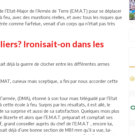
on de l’Etat-Major de l’Armée de Terre (E.M.A.T) pour se déplacer
à feu, avec des munitions réelles, et avec tous les risques que
érée comme farfelue, venait d’un corps qui n’était pas très
iers? Ironisait-on dans les
tait déjà la guerre de clocher entre les différentes armes
MAT, curieux mais sceptique, a fini par nous accorder cette
’armée, (DMA), étonné à son tour mais téléguidé par l’Etat
ette école à feu. Surpris par les résultats, il est allé, le
 sa surprise et aussi de sa satisfaction. Quelques mois plus
de Bizerte et alors que l’E.M.A.T. préparait et comptait ses
if, grand conseiller auprès du chef de l’E.M.A.T , encore lui,
sait déjà d’une bonne section de M81 mm qu’il a vue, lui-