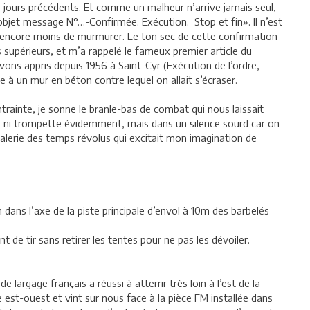
 jours précédents. Et comme un malheur n’arrive jamais seul,
 objet message N°…-Confirmée. Exécution. Stop et fin». Il n’est
t encore moins de murmurer. Le ton sec de cette confirmation
s supérieurs, et m’a rappelé le fameux premier article du
vons appris depuis 1956 à Saint-Cyr (Exécution de l’ordre,
e à un mur en béton contre lequel on allait s’écraser.
ontrainte, je sonne le branle-bas de combat qui nous laissait
r ni trompette évidemment, mais dans un silence sourd car on
valerie des temps révolus qui excitait mon imagination de
un dans l’axe de la piste principale d’envol à 10m des barbelés
 de tir sans retirer les tentes pour ne pas les dévoiler.
 largage français a réussi à atterrir très loin à l’est de la
le est-ouest et vint sur nous face à la pièce FM installée dans