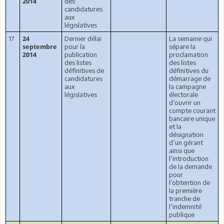
des
2014
candidatures
aux
législatives
17
Dernier délai
La semaine qui
24
pour la
sépare la
septembre
publication
proclamation
2014
des listes
des listes
définitives de
définitives du
candidatures
démarrage de
aux
la campagne
législatives
électorale
d’ouvrir un
compte courant
bancaire unique
et la
désignation
d’un gérant
ainsi que
l’introduction
de la demande
pour
l’obtention de
la première
tranche de
l’indemnité
publique