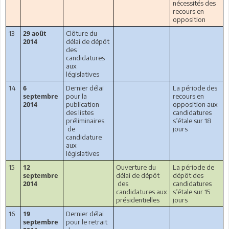
nécessités des
recours en
opposition
13
Clôture du
29 août
délai de dépôt
2014
des
candidatures
aux
législatives
14
Dernier délai
La période des
6
pour la
recours en
septembre
publication
opposition aux
2014
des listes
candidatures
préliminaires
s’étale sur 18
de
jours
candidature
aux
législatives
15
Ouverture du
La période de
12
délai de dépôt
dépôt des
septembre
des
candidatures
2014
candidatures aux
s’étale sur 15
présidentielles
jours
16
Dernier délai
19
pour le retrait
septembre