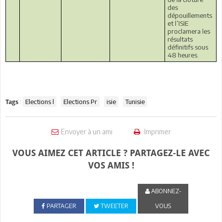
des
dépouillements
et l’ISIE
proclamera les
résultats
définitifs sous
48 heures.
:
Elections l
Elections Pr
isie
Tunisie
Tags
Envoyer à un ami
Imprimer
VOUS AIMEZ CET ARTICLE ? PARTAGEZ-LE AVEC
VOS AMIS !
ABONNEZ-
PARTAGER
TWEETER
VOUS