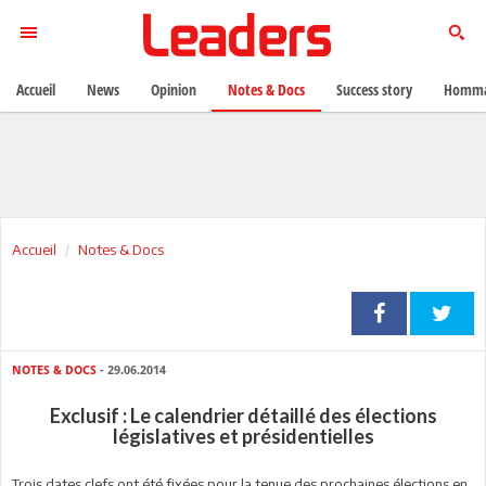
Accueil
News
Opinion
Notes & Docs
Success story
Homma
Accueil
Notes & Docs
NOTES & DOCS
- 29.06.2014
Exclusif : Le calendrier détaillé des élections
législatives et présidentielles
Trois dates clefs ont été fixées pour la tenue des prochaines élections en