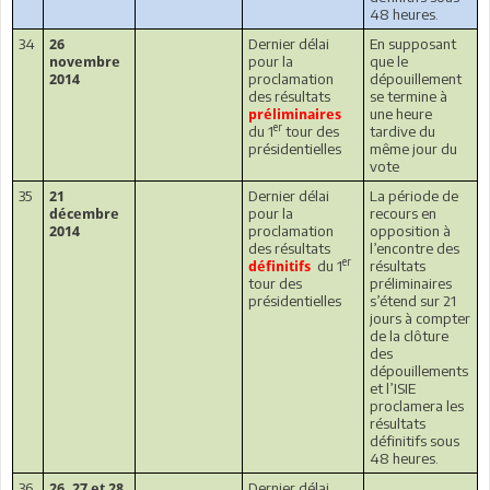
48 heures.
34
Dernier délai
En supposant
26
pour la
que le
novembre
proclamation
dépouillement
2014
des résultats
se termine à
une heure
préliminaires
er
du 1
tour des
tardive du
présidentielles
même jour du
vote
35
Dernier délai
La période de
21
pour la
recours en
décembre
proclamation
opposition à
2014
des résultats
l’encontre des
er
du 1
résultats
définitifs
tour des
préliminaires
présidentielles
s’étend sur 21
jours à compter
de la clôture
des
dépouillements
et l’ISIE
proclamera les
résultats
définitifs sous
48 heures.
36
Dernier délai
26, 27 et 28