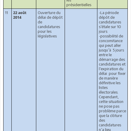
les
présidentielles
11
Ouverture du
-La période
22 août
délai de dépôt
dépôt de
2014
de
candidatures
candidatures
s’étale sur 10
pour les
jours
législatives
-possibilité de
concomitance
qui peut aller
jusqu’à
5 jours
entre le
démarrage des
candidatures et
l’expiration du
délai
pour fixer
de manière
définitive les
listes
électorales.
Cependant,
cette situation
ne pose pas
problème parce
que la clôture
des
candidatures
n’a lieu