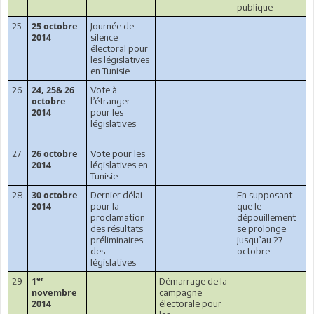
publique
25
Journée de
25 octobre
silence
2014
électoral pour
les législatives
en Tunisie
26
Vote à
24, 25& 26
l’étranger
octobre
pour les
2014
législatives
27
Vote pour les
26 octobre
législatives en
2014
Tunisie
28
Dernier délai
En supposant
30 octobre
pour la
que le
2014
proclamation
dépouillement
des résultats
se prolonge
préliminaires
jusqu’au 27
des
octobre
législatives
er
29
Démarrage de la
1
campagne
novembre
électorale pour
2014