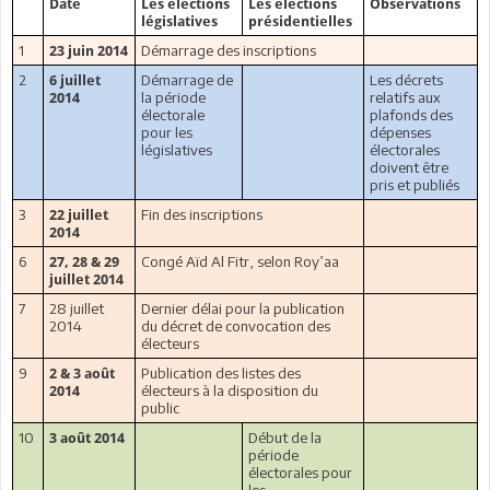
Date
Les élections
Les élections
Observations
législatives
présidentielles
1
Démarrage des inscriptions
23 juin 2014
2
Démarrage de
Les décrets
6 juillet
la période
relatifs aux
2014
électorale
plafonds des
pour les
dépenses
législatives
électorales
doivent être
pris et publiés
3
Fin des inscriptions
22 juillet
2014
6
Congé Aïd Al Fitr, selon Roy’aa
27, 28 & 29
juillet 2014
7
28 juillet
Dernier délai pour la publication
2014
du décret de convocation des
électeurs
9
Publication des listes des
2 & 3 août
électeurs à la disposition du
2014
public
10
Début de la
3 août 2014
période
électorales pour