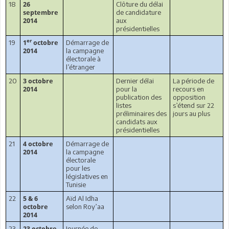
18
Clôture du délai
26
de candidature
septembre
aux
2014
présidentielles
er
19
Démarrage de
1
octobre
la campagne
2014
électorale à
l’étranger
20
Dernier délai
La période de
3 octobre
pour la
recours en
2014
publication des
opposition
listes
s’étend sur 22
préliminaires des
jours au plus
candidats aux
présidentielles
21
Démarrage de
4 octobre
la campagne
2014
électorale
pour les
législatives en
Tunisie
22
Aïd Al Idha
5 & 6
selon Roy’aa
octobre
2014
23
Journée de
23 octobre