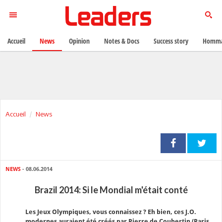
Accueil
News
Opinion
Notes & Docs
Success story
Homma
Accueil
News
NEWS
- 08.06.2014
Brazil 2014: Si le Mondial m'était conté
Les Jeux Olympiques, vous connaissez ? Eh bien, ces J.O.
modernes auraient été créés par Pierre de Coubertin (Paris