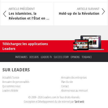
ARTICLE PRÉCÉDENT
ARTICLE SUIVANT
Les islamistes, la
Hold-up de la Révolution
Révolution et l'État en ...
Téléchargez les applications
Leaders
PARTENAIRES
DOSSIERS
LEADERS TV
SUCCESS STORY
OPINIONS
TENDANCE
SUR LEADERS
Actualités Tunisie
Annuaire des entreprises
Annuaire de personnalités
Plan du site
Qui sommes nous
Contact
Leaders Mobile
Abonnez-vous au mensuel
© 2009 - 2026 Leaders.com.tn Tous droits réservés.
Conception et Développement du site internet par
Tanit web