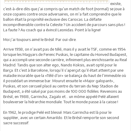
existe,
c’est-à-dire dès que j’ai compris qu’un match de foot (normal) se joue à
onze copains contre onze adversaires, on m’a fait comprendre que le
ballon était la propriété exclusive des Cariocas. La défaite
incompréhensible contre la Celeste ? Un accident de parcours sans plus !
La faute ? Au coach qui a évincé Leonidas. Point à la ligne!
Moi j’ai toujours aimé le Brésil. Par ouï-dire.
Arrive 1958, on n’avait pas de télé, mais il y avait le TSF, comme en 1954
lorsque les Magyars de Ferenc Puskas, le capitaine du Honved Budapest,
qui a accompli une seconde carrière, infiniment plus enrichissante au Real
Madrid. Tandis que son alter ego, Nando Koksis, avait opté pour le
Barça. Et c’est à Barcelone, lorsqu’il s’aperçut qu’il était atteint par une
maladie incurable que la «Télé d’or» se balança du haut de l’immeuble où
il possédait un immense bar. Mourut ensuite le «Major galopant»,
Puskas, et son cercueil placé au centre du terrain du Nep Stadion de
Budapest, a été salué par pas moins de 100 000 fidèles. Revenons au
Brésil, en 1988, Garrincha, Zagalo et… un môme appelé Pelé allaient
bouleverser la hiérarchie mondiale. Tout le monde passe à la caisse !
En 1962, le prodige Pelé est blessé. Mais Garrincha est là pour le
suppléer, avec un certain Amarildo. Et le Brésil remporte son second
sacre successif.