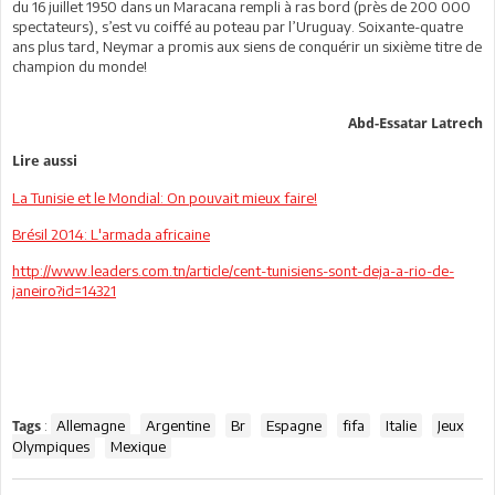
du 16 juillet 1950 dans un Maracana rempli à ras bord (près de 200 000
spectateurs), s’est vu coiffé au poteau par l’Uruguay. Soixante-quatre
ans plus tard, Neymar a promis aux siens de conquérir un sixième titre de
champion du monde!
Abd-Essatar Latrech
Lire aussi
La Tunisie et le Mondial: On pouvait mieux faire!
Brésil 2014: L'armada africaine
http://www.leaders.com.tn/article/cent-tunisiens-sont-deja-a-rio-de-
janeiro?id=14321
:
Allemagne
Argentine
Br
Espagne
fifa
Italie
Jeux
Tags
Olympiques
Mexique