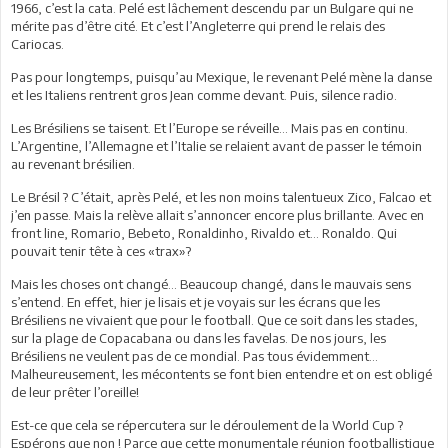
1966, c’est la cata. Pelé est lâchement descendu par un Bulgare qui ne
mérite pas d’être cité. Et c’est l’Angleterre qui prend le relais des
Cariocas.
Pas pour longtemps, puisqu’au Mexique, le revenant Pelé mène la danse
et les Italiens rentrent gros Jean comme devant. Puis, silence radio.
Les Brésiliens se taisent. Et l’Europe se réveille… Mais pas en continu.
L’Argentine, l’Allemagne et l’Italie se relaient avant de passer le témoin
au revenant brésilien.
Le Brésil ? C’était, après Pelé, et les non moins talentueux Zico, Falcao et
j’en passe. Mais la relève allait s’annoncer encore plus brillante. Avec en
front line, Romario, Bebeto, Ronaldinho, Rivaldo et… Ronaldo. Qui
pouvait tenir tête à ces «trax»?
Mais les choses ont changé… Beaucoup changé, dans le mauvais sens
s’entend. En effet, hier je lisais et je voyais sur les écrans que les
Brésiliens ne vivaient que pour le football. Que ce soit dans les stades,
sur la plage de Copacabana ou dans les favelas. De nos jours, les
Brésiliens ne veulent pas de ce mondial. Pas tous évidemment…
Malheureusement, les mécontents se font bien entendre et on est obligé
de leur prêter l’oreille!
Est-ce que cela se répercutera sur le déroulement de la World Cup ?
Espérons que non ! Parce que cette monumentale réunion footballistique