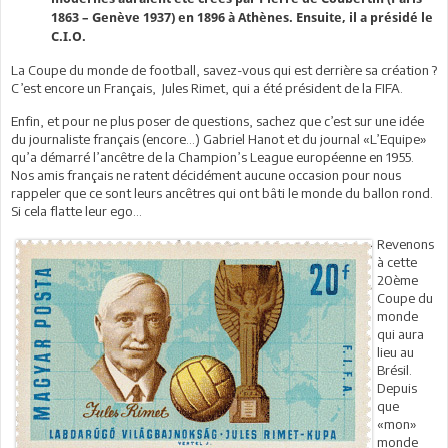
1863 – Genève 1937) en 1896 à Athènes. Ensuite, il a présidé le
C.I.O.
La Coupe du monde de football, savez-vous qui est derrière sa création ?
C’est encore un Français, Jules Rimet, qui a été président de la FIFA.
Enfin, et pour ne plus poser de questions, sachez que c’est sur une idée
du journaliste français (encore…) Gabriel Hanot et du journal «L’Equipe»
qu’a démarré l’ancêtre de la Champion’s League européenne en 1955.
Nos amis français ne ratent décidément aucune occasion pour nous
rappeler que ce sont leurs ancêtres qui ont bâti le monde du ballon rond.
Si cela flatte leur ego…
Revenons
à cette
20ème
Coupe du
monde
qui aura
lieu au
Brésil.
Depuis
que
«mon»
monde