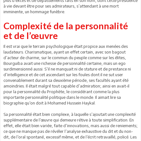
plus d’excès et de dépassements faits en son nom, dont cette présidence
à vie devant être pour ses admirateurs, s’attendant à une mort
imminente, un hommage funèbre.
Complexité de la personnalité
et de l’œuvre
Il est vrai que le terrain psychologique était propice aux menées des
laudateurs. Charismatique, ayant un effet certain, avec son bagout
d’acteur de charme, sur le commun du peuple comme sur les élites,
Bourguiba avait une richesse de personnalité certaine, mais un ego
surdimensionné aussi. S’il ne manquait ni de stature et de prestance ni
d’intelligence et de cet ascendant sur les foules dont il ne sut user
convenablement durant sa deuxième période, ses facultés ayant été
amoindries. Il était malgré tout capable d’admiration; ainsi en avait-il
pour la personnalité du Prophète, le considérant comme la plus
importante personnalité politique dans le monde. Il aimait lire sa
biographie qu’on doit à Mohamed Hussein Haykal.
Sa personnalité était bien complexe, à laquelle s’ajoutait une complexité
supplémentaire de l’œuvre qui demeure rétive à toute simplification. En
effet, elle était bien variée, faite d’innovations, mais aussi de reniements;
ce que ne manque pas de révéler l’analyse exhaustive du dit et du non-
dit, de l’oral spontané, excessif même, et de l’écrit retravaillé, policé. Les