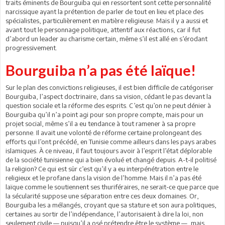
traits éminents de Bourguiba qui en ressortent sont cette personnalité
narcissique ayant la prétention de parler de tout en lieu et place des
spécialistes, particulièrement en matière religieuse. Mais il y a aussi et
avant tout le personnage politique, attentif aux réactions, car il fut
d’abord un leader au charisme certain, même s’il est allé en s’érodant
progressivement.
Bourguiba n’a pas été laïque!
Sur le plan des convictions religieuses, il est bien difficile de catégoriser
Bourguiba, l’aspect doctrinaire, dans sa vision, cédant le pas devant la
question sociale et la réforme des esprits. C’est qu’on ne peut dénier à
Bourguiba qu’il n’a point agi pour son propre compte, mais pour un
projet social, même s’il a eu tendance à tout ramener à sa propre
personne. Il avait une volonté de réforme certaine prolongeant des
efforts qui l’ont précédé, en Tunisie comme ailleurs dans les pays arabes
islamiques. À ce niveau, il faut toujours avoir à l’esprit l’état déplorable
de la société tunisienne qui a bien évolué et changé depuis. A-t-il politisé
la religion? Ce qui est sûr c’est qu’il y a eu interpénétration entre le
religieux et le profane dans la vision de l’homme. Mais il n’a pas été
laïque comme le soutiennent ses thuriféraires, ne serait-ce que parce que
la sécularité suppose une séparation entre ces deux domaines. Or,
Bourguiba les a mélangés, croyant que sa stature et son aura politiques,
certaines au sortir de l’indépendance, l’autorisaient à dire la loi, non
seulement civile — puisqu’il a osé prétendre être le système —, mais