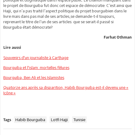
politique et dogmatique dans l’espace public. Le chaînon manquant dans
le projet de Bourguiba fut donc cet espace de démocratie. C’est ainsi que
Hajji, qui n’a pas traité l’aspect politique du projet bourguibien dans le
livre mais dans pas mal de ses articles,se demande-t-il toujours,
reprenant le titre de l’un de ses articles: que se serait-il passé si
Bourguiba était démocrate?
Farhat Othman
Lire aussi
Souvenirs d'un journaliste à Carthage
Bourguiba et l'islam: mortelles fêlures
Bourguiba, Ben Ali et les Islamistes
Quatorze ans après sa disparition, Habib Bourguiba est-il devenu une «
Icône »
:
Habib Bourguiba
Lotfi Hajji
Tunisie
Tags