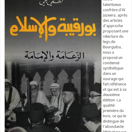
talentueux
confrère d’Al
Jazeera, après
des articles
d’approche
proposant une
relecture du
legs de
Bourguiba,
nous a
proposé un
condensé
synthétique
dans un
ouvrage qui
fait référence
et qui est à sa
deuxième
édition. La
qualité
première du
livre, ce qui le
distingue de
l’abondante
littérature sur