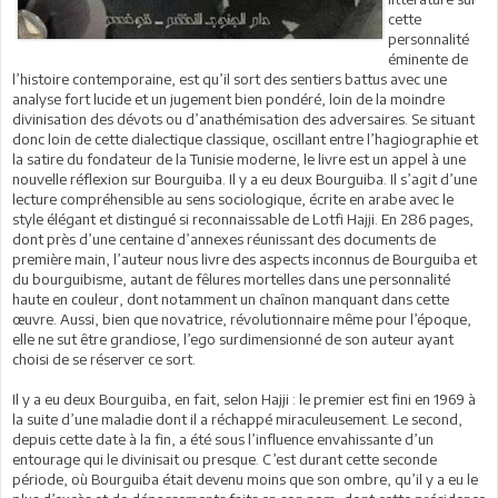
cette
personnalité
éminente de
l’histoire contemporaine, est qu’il sort des sentiers battus avec une
analyse fort lucide et un jugement bien pondéré, loin de la moindre
divinisation des dévots ou d’anathémisation des adversaires. Se situant
donc loin de cette dialectique classique, oscillant entre l’hagiographie et
la satire du fondateur de la Tunisie moderne, le livre est un appel à une
nouvelle réflexion sur Bourguiba. Il y a eu deux Bourguiba. Il s’agit d’une
lecture compréhensible au sens sociologique, écrite en arabe avec le
style élégant et distingué si reconnaissable de Lotfi Hajji. En 286 pages,
dont près d’une centaine d’annexes réunissant des documents de
première main, l’auteur nous livre des aspects inconnus de Bourguiba et
du bourguibisme, autant de fêlures mortelles dans une personnalité
haute en couleur, dont notamment un chaînon manquant dans cette
œuvre. Aussi, bien que novatrice, révolutionnaire même pour l’époque,
elle ne sut être grandiose, l’ego surdimensionné de son auteur ayant
choisi de se réserver ce sort.
Il y a eu deux Bourguiba, en fait, selon Hajji : le premier est fini en 1969 à
la suite d’une maladie dont il a réchappé miraculeusement. Le second,
depuis cette date à la fin, a été sous l’influence envahissante d’un
entourage qui le divinisait ou presque. C’est durant cette seconde
période, où Bourguiba était devenu moins que son ombre, qu’il y a eu le