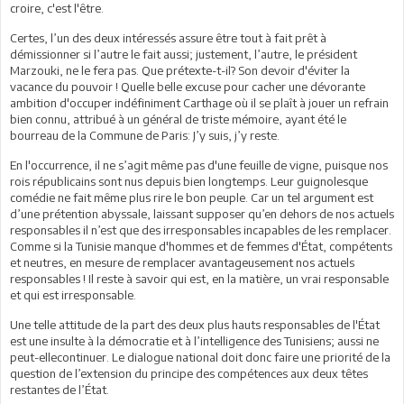
croire, c'est l'être.
Certes, l’un des deux intéressés assure être tout à fait prêt à
démissionner si l’autre le fait aussi; justement, l’autre, le président
Marzouki, ne le fera pas. Que prétexte-t-il? Son devoir d'éviter la
vacance du pouvoir ! Quelle belle excuse pour cacher une dévorante
ambition d'occuper indéfiniment Carthage où il se plaît à jouer un refrain
bien connu, attribué à un général de triste mémoire, ayant été le
bourreau de la Commune de Paris: J’y suis, j’y reste.
En l'occurrence, il ne s’agit même pas d'une feuille de vigne, puisque nos
rois républicains sont nus depuis bien longtemps. Leur guignolesque
comédie ne fait même plus rire le bon peuple. Car un tel argument est
d’une prétention abyssale, laissant supposer qu’en dehors de nos actuels
responsables il n’est que des irresponsables incapables de les remplacer.
Comme si la Tunisie manque d'hommes et de femmes d'État, compétents
et neutres, en mesure de remplacer avantageusement nos actuels
responsables ! Il reste à savoir qui est, en la matière, un vrai responsable
et qui est irresponsable.
Une telle attitude de la part des deux plus hauts responsables de l'État
est une insulte à la démocratie et à l’intelligence des Tunisiens; aussi ne
peut-ellecontinuer. Le dialogue national doit donc faire une priorité de la
question de l’extension du principe des compétences aux deux têtes
restantes de l’État.