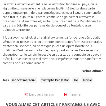
En effet, il est actuellement la seule institution légitime au pays, où la
légitimité consensuelle a remplacé une légitimité électorale saturée
depuis longtemps. Il doit, par conséquent, achever l'œuvre commencée,
carla troïka, aujourd'hui encore, continue de gouverner à travers le
président de l'Assemblée et, surtout, du président de la République. Il y
va de la crédibilité des parrains du dialogue et de toute la classe
politique tunisienne.
Il faut savoir, en effet, si on s’affaire vraiment à fonder une démocratie
véritable en Tunisie ou si, au prétexte que certaines formes caricaturales
existent en Occident, on ne fait que jouer à un opéra bouffe de la
politique. C'est l'avenir de tout le pays qui est en cause. Cela se vérifie
chaque jour sur le terrain, le peuple en a assez de la comédie du pouvoir
qu'on lui joue; bien trop mal même pour espérer le moindre satisfecit, y
compris de pure complaisance.
Farhat Othman
:
moncef marzouki
Mustapha Ben Jaafar
Tro
Tunisie
Tags
Envoyer à un ami
Imprimer
VOUS AIMEZ CET ARTICLE ? PARTAGEZ-LE AVEC