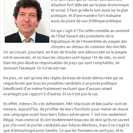
situation fort délicate sur le plan économique
et social, il faut qu’elle le soit aussi sur le plan
politique; et d'une manière fort malsaine
aussi,du point de vue d'éthique politique.
De qui s’agit-il ? De cette comédie au sommet
de l’État faisant des présidents de la
République et de l’Assemblée du peuple des
citoyens au-dessus du commun des mortels.
On se croyait, pourtant, en train de fonder une démocratie où le peuple
est le souverain, et où tous les citoyens sont égaux ! Et de cela, ce sont
bien les plus illustres responsables du pays qui sont comptables, en
donnant l'exemple. Or il n'en est rien.
De plus, on sait qu'une des règles de base de toute démocratie qui se
respecte est que tous les possibles candidats à un poste politique
bénéficient d'un même traitement excluant que d'aucuns soient
avantagés par rapport à d'autres. Et ce n’est pas le cas.
En effet, même s’ils s’en défendent, MM. Marzouki et Ben Jaafar sont en
mesure, aujourd’hui, de profiter de leurs fonctions pour mener en douce
une campagne avant tous leurs futurs adversaires. C’est non seulement
illégal, mais immoral. Ils ont évidemment beau jeu de dire qu'ils ne savent
pas s'ils vont se porter candidats aux futures élections, mais il ne s'agit là
que d'entourloupe pour benêts. Ce que les Tunisiens ne sont pas; et le