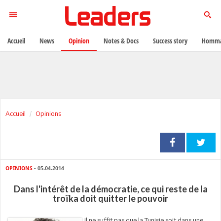
Accueil
News
Opinion
Notes & Docs
Success story
Homma
Accueil
Opinions
OPINIONS
- 05.04.2014
Dans l'intérêt de la démocratie, ce qui reste de la
troïka doit quitter le pouvoir
Il ne suffit pas que la Tunisie soit dans une