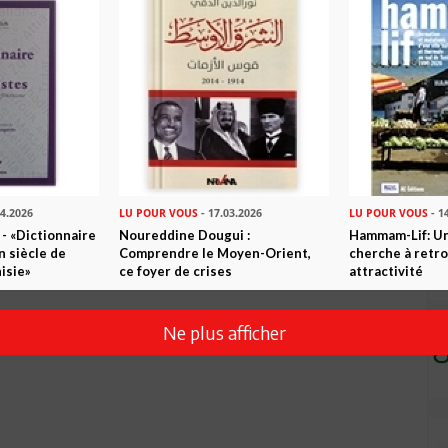
04.2026
LU POUR VOUS
- 17.03.2026
LU POUR VOUS
- 1
 - «Dictionnaire
Noureddine Dougui :
Hammam-Lif: Une
n siècle de
Comprendre le Moyen-Orient,
cherche à retr
isie»
ce foyer de crises
attractivité
Ne plus afficher