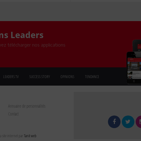
ons Leaders
ez télécharger nos applications
LEADERS TV
SUCCESS STORY
OPINIONS
TENDANCE
Annuaire de personnalités
Contact
 site internet par
Tanit web