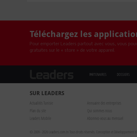
Téléchargez les applicati
Pour emporter Leaders partout avec vous, vous pouv
gratuites sur le « store » de votre appareil.
PARTENAIRES
DOSSIERS
SUR LEADERS
Actualités Tunisie
Annuaire des entreprises
Plan du site
Qui sommes nous
Leaders Mobile
Abonnez-vous au mensuel
© 2009 - 2026 Leaders.com.tn Tous droits réservés.
Conception et Développement du