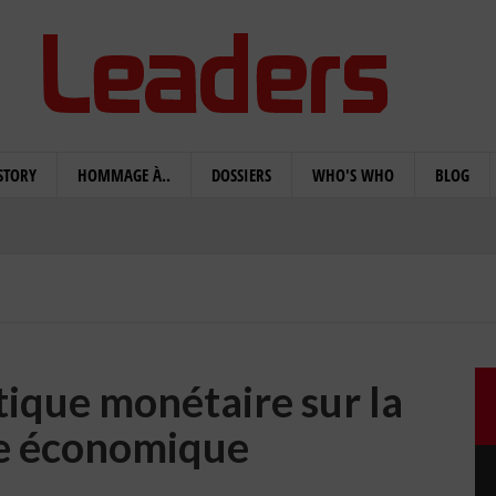
STORY
HOMMAGE À..
DOSSIERS
WHO'S WHO
BLOG
itique monétaire sur la
ce économique