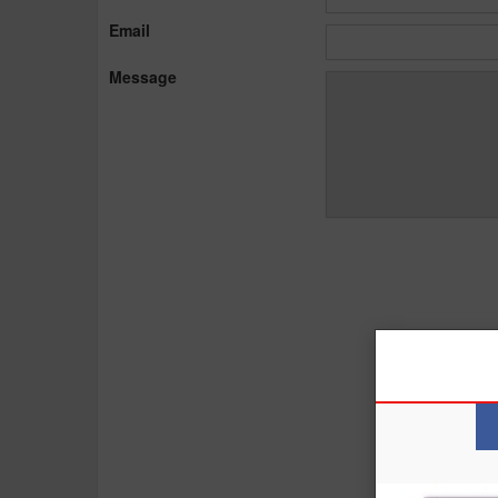
Email
Message