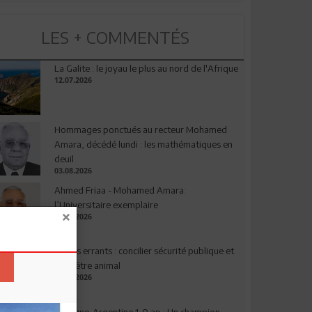
LES + COMMENTÉS
La Galite : le joyau le plus au nord de l'Afrique
12.07.2026
Hommages ponctués au recteur Mohamed
Amara, décédé lundi : les mathématiques en
deuil
03.08.2026
Ahmed Friaa - Mohamed Amara:
l’Universitaire exemplaire
04.08.2026
Chiens errants : concilier sécurité publique et
bien-être animal
17.07.2026
Espagne-Argentine 1-0 ap : Un champion