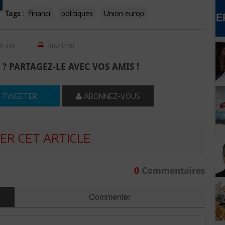
:
financi
politiques
Union europ
Tags
n ami
Imprimer
 ? PARTAGEZ-LE AVEC VOS AMIS !
TWEETER
ABONNEZ-VOUS
R CET ARTICLE
0
Commentaires
Commenter