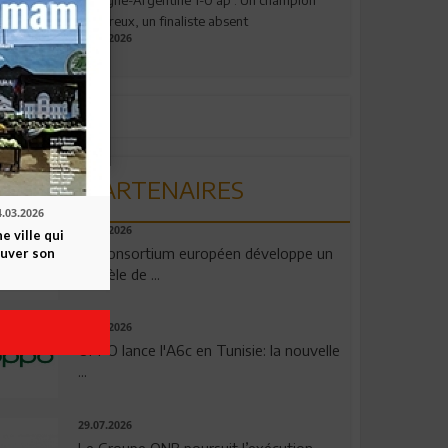
valeureux, un finaliste absent
19.07.2026
PARTENAIRES
4.03.2026
06.08.2026
 ville qui
Un consortium européen développe un
ouver son
modèle de ...
04.08.2026
OPPO lance l'A6c en Tunisie: la nouvelle
...
29.07.2026
Le Groupe QNB poursuit l’exécution