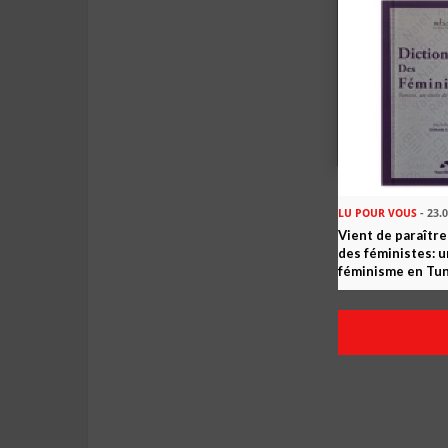
LU POUR VOUS
- 23.
Vient de paraître
des féministes: u
féminisme en Tun