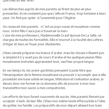
Que Dieu ait leur âme !
Les démarches auprès de mes parents se firent de plus en plus
pressantes. Ils ne voulaient pas que j’aille en France, trop lointaine à leurs
yeux. On finit par opter à l’unanimité pour l’Algérie.
On rassurait mes parents : «C’est un pays voisin et musulman comme
nous. Votre fille n’aura pas à traverser la mer».
L’une de mes professeurs, Mademoiselle Graaf épouse De La Salle, se
chargea de toutes les formalités. Elle m’inscrivit à la faculté des Lettres
d’Alger et dans un foyer pour étudiantes.
J’étais censée préparer ma licence d’arabe mais les choses n’étaient pas
si simples! Il n’y avait pas de cours d’arabe et les quelques jeunes filles
musulmanes instruites apprenaient tout, sauf leur propre langue.
En ces temps-là, les avant-gardistes pensaient à juste titre que
l’émancipation de la femme musulmane ne pouvait s’accomplir que si elle
possédait une base solide en langue, littérature et civilisation arabes. Je
devais donc me former en ce domaine afin de pouvoir à mon tour
transmettre mon savoir à mes compatriotes.
Les efforts de tous furent couronnés de succès. Mes parents finirent par
accepter «l’exil» de leur fille. J’étais moi-même toute effarouchée à l’idée
de quitter ma famille. Les préparatifs de mon départ allaient bon train.