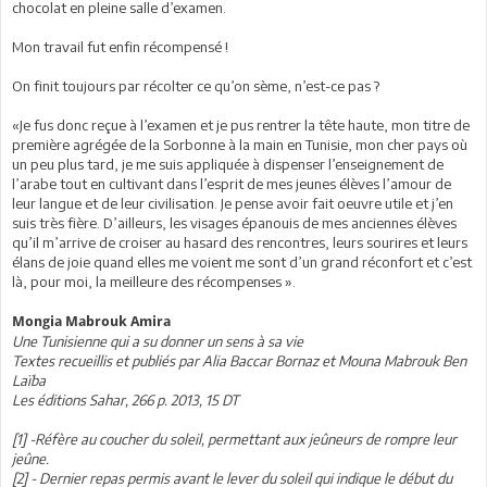
chocolat en pleine salle d’examen.
Mon travail fut enfin récompensé !
On finit toujours par récolter ce qu’on sème, n’est-ce pas ?
«Je fus donc reçue à l’examen et je pus rentrer la tête haute, mon titre de
première agrégée de la Sorbonne à la main en Tunisie, mon cher pays où
un peu plus tard, je me suis appliquée à dispenser l’enseignement de
l’arabe tout en cultivant dans l’esprit de mes jeunes élèves l’amour de
leur langue et de leur civilisation. Je pense avoir fait oeuvre utile et j’en
suis très fière. D’ailleurs, les visages épanouis de mes anciennes élèves
qu’il m’arrive de croiser au hasard des rencontres, leurs sourires et leurs
élans de joie quand elles me voient me sont d’un grand réconfort et c’est
là, pour moi, la meilleure des récompenses ».
Mongia Mabrouk Amira
Une Tunisienne qui a su donner un sens à sa vie
Textes recueillis et publiés par Alia Baccar Bornaz et Mouna Mabrouk Ben
Laïba
Les éditions Sahar, 266 p. 2013, 15 DT
[1] -Réfère au coucher du soleil, permettant aux jeûneurs de rompre leur
jeûne.
[2] - Dernier repas permis avant le lever du soleil qui indique le début du