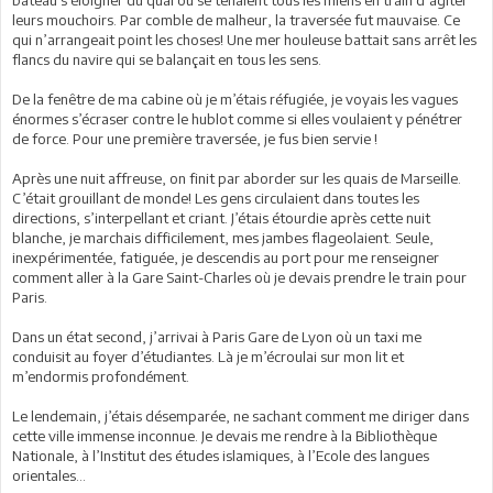
bateau s’éloigner du quai où se tenaient tous les miens en train d’agiter
leurs mouchoirs. Par comble de malheur, la traversée fut mauvaise. Ce
qui n’arrangeait point les choses! Une mer houleuse battait sans arrêt les
flancs du navire qui se balançait en tous les sens.
De la fenêtre de ma cabine où je m’étais réfugiée, je voyais les vagues
énormes s’écraser contre le hublot comme si elles voulaient y pénétrer
de force. Pour une première traversée, je fus bien servie !
Après une nuit affreuse, on finit par aborder sur les quais de Marseille.
C’était grouillant de monde! Les gens circulaient dans toutes les
directions, s’interpellant et criant. J’étais étourdie après cette nuit
blanche, je marchais difficilement, mes jambes flageolaient. Seule,
inexpérimentée, fatiguée, je descendis au port pour me renseigner
comment aller à la Gare Saint-Charles où je devais prendre le train pour
Paris.
Dans un état second, j’arrivai à Paris Gare de Lyon où un taxi me
conduisit au foyer d’étudiantes. Là je m’écroulai sur mon lit et
m’endormis profondément.
Le lendemain, j’étais désemparée, ne sachant comment me diriger dans
cette ville immense inconnue. Je devais me rendre à la Bibliothèque
Nationale, à l’Institut des études islamiques, à l’Ecole des langues
orientales...