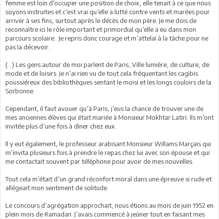
femme est loin d’occuper une position de choix, elle tenait à ce que nous
soyons instruites et c’est vrai qu’elle a lutté contre vents et marées pour
arriver à ses fins, surtout après le décès de mon père. Je me dois de
reconnaître ici le rôle important et primordial qu’elle a eu dans mon
parcours scolaire. Je repris donc courage et m’attelai à la tâche pour ne
pas la décevoir.
(…) Les gens autour de moi parlent de Paris, Ville lumière, de culture, de
mode et de loisirs. Je n’ai rien vu de tout cela fréquentant les cagibis
poussiéreux des bibliothèques sentant le moisi et les longs couloirs de la
Sorbonne.
Cependant, il faut avouer qu’à Paris, j’eus la chance de trouver une de
mes anciennes élèves qui était mariée à Monsieur Mokhtar Latiri. Ils m’ont
invitée plus d’une fois à dîner chez eux.
Il y eut également, le professeur arabisant Monsieur Willams Marçais qui
m’invita plusieurs fois à prendre le repas chez lui avec son épouse et qui
me contactait souvent par téléphone pour avoir de mes nouvelles.
Tout cela m’était d’un grand réconfort moral dans une épreuve si rude et
allégeait mon sentiment de solitude.
Le concours d’agrégation approchait, nous étions au mois de juin 1952 en
plein mois de Ramadan. J’avais commencé à jeûner tout en faisant mes