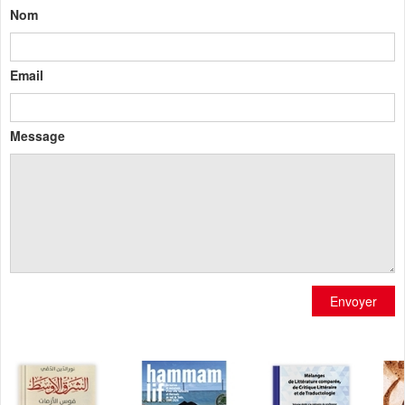
Nom
Email
Message
Envoyer