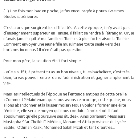
(…) Une fois mon bac en poche, je fus encouragée à poursuivre mes
études supérieures.
C’est alors que surgirent les difficultés. A cette époque, il n’y avait pas
d’enseignement supérieur en Tunisie. Il fallait se rendre à l’étranger. Or, je
n’avais jamais quitté ma famille ni Tunis et à plus forte raison la Tunisie.
Comment envoyer une jeune fille musulmane toute seule vers des
horizons inconnus ? Il n’en était pas question.
Pour mon père, la solution était fort simple :
- «Cela suffit, à présent tu as un bon niveau, tu es bachelière, c’est très
bien, tu vas pouvoir entrer dans l’administration et gagner amplement ta
vie».
Mais les intellectuels de l’époque ne l’entendaient pas de cette oreille :
«Comment ? Maintenant que nous avons ce prodige, cette graine, nous
allons abandonner et la laisser moisir? Nous voulons former une élite
féminine, elle sera le moyen qui nous conduira à notre but. Il faut
absolument qu’elle poursuive ses études». Ainsi parlaient Messieurs
Mustapha Sfar Cheikh El Médina, Mohamed Attia proviseur du Lycée
Sadiki, Othman Kaâk, Mohamed Salah Mzah et tant d’autres...