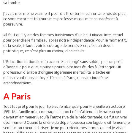
sa tombe.
J’avais moi-même vraiment peur d’affronter l’inconnu .Une fois de plus,
ce sont encore et toujours mes professeurs qui m’encouragèrent à
poursuivre.
«Il faut qu’il y ait des femmes tunisiennes d’un haut niveau intellectuel
pour prendre le flambeau après notre indépendance. Pour le moment tu
es la seule, il faut avoir le courage de persévérer, c’est un devoir
patriotique, ce n’est plus un choix», disaient-ils.
L’Education nationale m’a accordé un congé sans solde, plus un prêt
d’honneur pour que je puisse poursuivre mes études à l’étranger. Un
professeur d’arabe d’origine algérienne me facilita la tâche en
m’inscrivant dans un foyer féminin à Paris, dans le cinquième
arrondissement.
A Paris
Tout fut prêt pour le jour fixé et j’embarquai pour Marseille en octobre
1951. Ma famille m’accompagna au port où m’attendait le bateau qui
devait m’emmener jusqu’à l’autre rive de la Méditerranée. Ce fut un vrai
déchirement! Quand la sirène du départ poussa son lugubre sifflement, je
sentis mon coeur se briser…Je ne pus retenir mes larmes quand je vis le