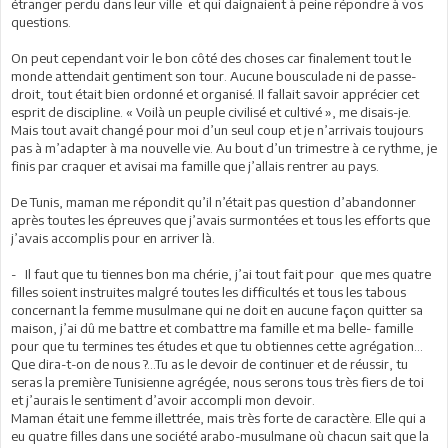
étranger perdu dans leur ville et qui daignaient à peine répondre à vos
questions.
On peut cependant voir le bon côté des choses car finalement tout le
monde attendait gentiment son tour. Aucune bousculade ni de passe-
droit, tout était bien ordonné et organisé. Il fallait savoir apprécier cet
esprit de discipline. « Voilà un peuple civilisé et cultivé », me disais-je.
Mais tout avait changé pour moi d’un seul coup et je n’arrivais toujours
pas à m’adapter à ma nouvelle vie. Au bout d’un trimestre à ce rythme, je
finis par craquer et avisai ma famille que j’allais rentrer au pays.
De Tunis, maman me répondit qu’il n’était pas question d’abandonner
après toutes les épreuves que j’avais surmontées et tous les efforts que
j’avais accomplis pour en arriver là.
- Il faut que tu tiennes bon ma chérie, j’ai tout fait pour que mes quatre
filles soient instruites malgré toutes les difficultés et tous les tabous
concernant la femme musulmane qui ne doit en aucune façon quitter sa
maison, j’ai dû me battre et combattre ma famille et ma belle- famille
pour que tu termines tes études et que tu obtiennes cette agrégation…
Que dira-t-on de nous ?...Tu as le devoir de continuer et de réussir, tu
seras la première Tunisienne agrégée, nous serons tous très fiers de toi
et j’aurais le sentiment d’avoir accompli mon devoir.
Maman était une femme illettrée, mais très forte de caractère. Elle qui a
eu quatre filles dans une société arabo-musulmane où chacun sait que la