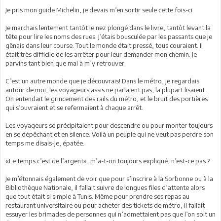
Je pris mon guide Michelin, je devais m’en sortir seule cette fois-ci.
Je marchais lentement tantôt le nez plongé dans le livre, tantôt levant la
tête pour lire les noms des rues. J’étais bousculée par les passants que je
gênais dans leur course. Tout le monde était pressé, tous couraient. Il
était très difficile de les arrêter pour leur demander mon chemin. Je
parvins tant bien que mal à m’y retrouver.
C’est un autre monde que je découvrais! Dans le métro, je regardais
autour de moi, les voyageurs assis ne parlaient pas, la plupart lisaient.
On entendait le grincement des rails du métro, et le bruit des portières
qui s’ouvraient et se refermaient à chaque arrêt.
Les voyageurs se précipitaient pour descendre ou pour monter toujours
en se dépêchant et en silence. Voilà un peuple qui ne veut pas perdre son
temps me disais-je, épatée.
«Le temps c’est de l’argent», m’a-t-on toujours expliqué, n’est-ce pas ?
Je m’étonnais également de voir que pour s’inscrire à la Sorbonne ou à la
Bibliothèque Nationale, il fallait suivre de longues files d’attente alors
que tout était si simple à Tunis. Même pour prendre ses repas au
restaurant universitaire ou pour acheter des tickets de métro, il fallait
essuyer les brimades de personnes qui n’admettaient pas que l’on soit un