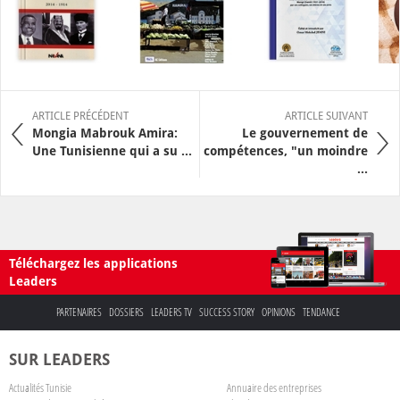
ARTICLE PRÉCÉDENT
ARTICLE SUIVANT
Mongia Mabrouk Amira:
Le gouvernement de
Une Tunisienne qui a su ...
compétences, "un moindre
...
Téléchargez les applications
Leaders
PARTENAIRES
DOSSIERS
LEADERS TV
SUCCESS STORY
OPINIONS
TENDANCE
SUR LEADERS
Actualités Tunisie
Annuaire des entreprises