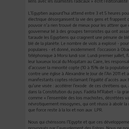
liens avec les islamistes radicaux » écrit l’éditorialis
L’Egyptien aujourd’hui attend entre 3 et 5 heures pou
électrique désorganisent la vie des gens et frappent d
pouvoir n’a rien trouvé de mieux pour les attirer que
gouverneur lié à des groupes terroristes qui ont assa
taraude les Egyptiens qui craignent une pénurie de blé
blé de la planète. Le nombre de viols a explosé - p
populaires - et donné, incidemment l’occasion à Obam
téléphonique à Morsi lundi soir. Lundi premier juillet,
leur luxueux local du Moqatam au Caire, les respons
d’accuser la minorité copte (10 à 15% de la population
contre une église à Alexandrie le Jour de l’An 2011 e
manifestants coptes réclamant l’égalité d’accès aux h
qu’une visée : accélérer l’exode de ces chrétiens qui, 
dans la Constitution du pays. Fadéla M’Rabet – la gran
comme « l’ensemble des lois machistes, décrétées val
névrotiquement misogynes, qui ont réussi à abolir la m
que force reste à la loi et non aux LPR.
Nous qui chérissons l’Egypte et que ces développeme
provoqués par l’aveuglement des Frères. Nous ne po