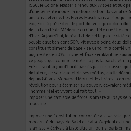
1956, le Colonel Nasser a rendu aux Arabes et aux peu
d’une témérité inouïe: la nationalisation du Canal de
anglo-israélienne. Les Frères Musulmans à l’époque n
exigence à présenter : le port du voile pour dix millio
de la Faculté de Médecine du Caire tête nue ! Le doub
d’hier. Aujourd’hui, le résultat de cette parole viciée 
peuple égyptien dont 50% vit avec à peine deux dollar
constituent aliment de base - se vend, m’a confié un a
augmenté de 30%. Triche et faux semblant ne sauraie
ce peuple qui, comme le nôtre, a pris la parole et n’a 
Frères sont aujourd’hui dépassés par ces masses qu’i
dictateur, de sa clique et de ses médias, quelle dégri
depuis 80 ans! Mohamed Morsi et les Frères, comme t
révolution pour s’éterniser au pouvoir, devraient médit
l’homme réel et vivant qui fait tout. »
Imposer une camisole de force islamiste au pays se r
moderne.
Imposer une Constitution concoctée à la va-vite par l
modernité du pays de Saâd et Safia Zaghloul est une h
islamiste » écrivait à juste titre un journal parisien 