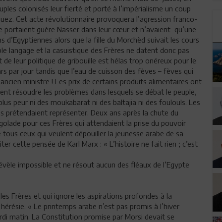
ples colonisés leur fierté et porté à l’impérialisme un coup
 Suez. Cet acte révolutionnaire provoquera l’agression franco-
e portaient guère Nasser dans leur cœur et n’avaient qu’une
ns d’Egyptiennes alors que la fille du Morchèd suivait les cours
le langage et la casuistique des Frères ne datent donc pas
et de leur politique de gribouille est hélas trop onéreux pour le
s par jour tandis que l’eau de cuisson des fèves – fèves qui
ncien ministre ! Les prix de certains produits alimentaires ont
nt résoudre les problèmes dans lesquels se débat le peuple,
plus peur ni des moukabarat ni des baltajia ni des foulouls. Les
ls prétendaient représenter. Deux ans après la chute du
ngolade pour ces Frères qui attendaient la prise du pouvoir
ous ceux qui veulent dépouiller la jeunesse arabe de sa
er cette pensée de Karl Marx : « L’histoire ne fait rien ; c’est
évèle impossible et ne résout aucun des fléaux de l’Egypte
es Frères et qui ignore les aspirations profondes à la
érésie. « Le printemps arabe n’est pas promis à l’hiver
mardi matin. La Constitution promise par Morsi devait se