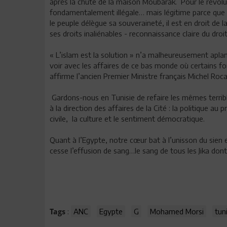
après la chute de la maison Moubarak. Pour le révolut
fondamentalement illégale… mais légitime parce que a
le peuple délègue sa souveraineté, il est en droit de 
ses droits inaliénables - reconnaissance claire du droit 
« L’islam est la solution » n’a malheureusement aplani a
voir avec les affaires de ce bas monde où certains f
affirme l’ancien Premier Ministre français Michel Roca
Gardons-nous en Tunisie de refaire les mêmes terrib
à la direction des affaires de la Cité : la politique au 
civile, la culture et le sentiment démocratique.
Quant à l’Egypte, notre cœur bat à l’unisson du sien e
cesse l’effusion de sang…le sang de tous les Jika don
:
ANC
Egypte
G
Mohamed Morsi
tun
Tags