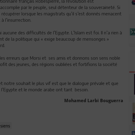
ionnaire français Robespierre, la révolution est
ccomplie par le peuple, seul détenteur de la souveraineté. Si
la récupérer lorsque les magistrats qu’il s’est donnés menacent
à l’insurrection.
ucune des difficultés de l’Egypte. L’Islam est foi. Il n’a rien à
ont de la politique qui « exige beaucoup de mensonges »
rd.
les erreurs que Morsi et ses amis et donnons son sens noble
profit des jeunes, des régions oubliées et fortifions la société
t notre souhait le plus vif est que le dialogue prévale et que
t l’Egypte et le monde arabe ont tant besoin.
Mohamed Larbi Bouguerra
isiens