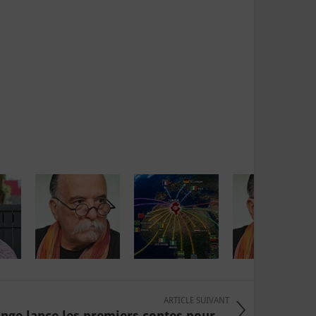
ARTICLE SUIVANT
ange lance les premiers contes pour ...