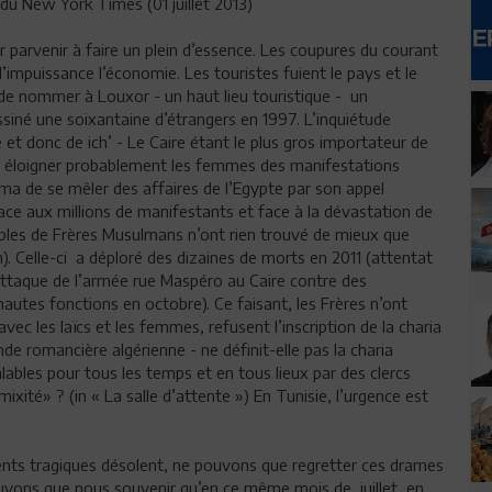
te du New York Times (01 juillet 2013)
r parvenir à faire un plein d’essence. Les coupures du courant
’impuissance l’économie. Les touristes fuient le pays et le
 de nommer à Louxor - un haut lieu touristique - un
ssiné une soixantaine d’étrangers en 1997. L’inquiétude
 et donc de ich’ - Le Caire étant le plus gros importateur de
our éloigner probablement les femmes des manifestations
a de se mêler des affaires de l’Egypte par son appel
 face aux millions de manifestants et face à la dévastation de
ables de Frères Musulmans n’ont rien trouvé de mieux que
). Celle-ci a déploré des dizaines de morts en 2011 (attentat
t attaque de l’armée rue Maspéro au Caire contre des
autes fonctions en octobre). Ce faisant, les Frères n’ont
avec les laïcs et les femmes, refusent l’inscription de la charia
de romancière algérienne - ne définit-elle pas la charia
ables pour tous les temps et en tous lieux par des clercs
ixité» ? (in « La salle d’attente ») En Tunisie, l’urgence est
nts tragiques désolent, ne pouvons que regretter ces drames
uvons que nous souvenir qu’en ce même mois de juillet, en