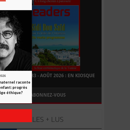
LEADERS N° 183 - AOÛT 2026 : EN KIOSQUE
2026
maternel raconte
enfant: progrès
ige éthique?
ABONNEZ-VOUS
LES + LUS