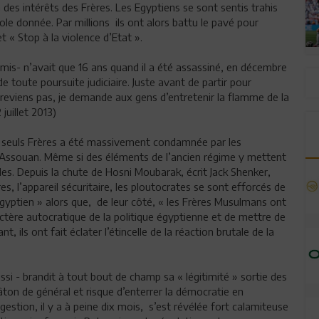
 des intérêts des Frères. Les Egyptiens se sont sentis trahis
le donnée. Par millions ils ont alors battu le pavé pour
et « Stop à la violence d’Etat ».
amis- n’avait que 16 ans quand il a été assassiné, en décembre
 toute poursuite judiciaire. Juste avant de partir pour
ne reviens pas, je demande aux gens d’entretenir la flamme de la
juillet 2013)
es seuls Frères a été massivement condamnée par les
à Assouan. Même si des éléments de l’ancien régime y mettent
des. Depuis la chute de Hosni Moubarak, écrit Jack Shenker,
es, l’appareil sécuritaire, les ploutocrates se sont efforcés de
égyptien » alors que, de leur côté, « les Frères Musulmans ont
actère autocratique de la politique égyptienne et de mettre de
 ils ont fait éclater l’étincelle de la réaction brutale de la
 - brandit à tout bout de champ sa « légitimité » sortie des
bâton de général et risque d’enterrer la démocratie en
gestion, il y a à peine dix mois, s’est révélée fort calamiteuse