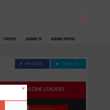
LIFESTYLE
LEADERS TV
ALBUMS PHOTOS
PARTAGER
TWEETER
MAGAZINE LEADERS