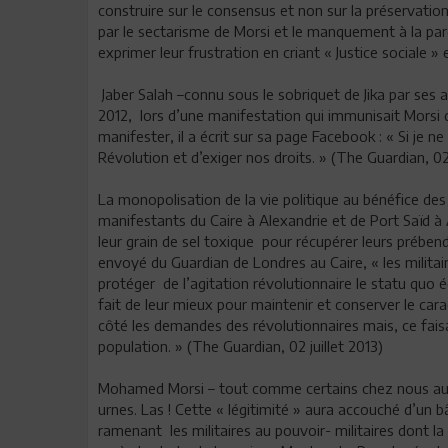
construire sur le consensus et non sur la préservation
par le sectarisme de Morsi et le manquement à la paro
exprimer leur frustration en criant « Justice sociale » 
Jaber Salah –connu sous le sobriquet de Jika par ses 
2012, lors d’une manifestation qui immunisait Morsi de
manifester, il a écrit sur sa page Facebook : « Si je 
Révolution et d’exiger nos droits. » (The Guardian, 02 
La monopolisation de la vie politique au bénéfice d
manifestants du Caire à Alexandrie et de Port Saïd 
leur grain de sel toxique pour récupérer leurs prében
envoyé du Guardian de Londres au Caire, « les militair
protéger de l’agitation révolutionnaire le statu quo 
fait de leur mieux pour maintenir et conserver le car
côté les demandes des révolutionnaires mais, ce faisant,
population. » (The Guardian, 02 juillet 2013)
Mohamed Morsi – tout comme certains chez nous aussi
urnes. Las ! Cette « légitimité » aura accouché d’un 
ramenant les militaires au pouvoir- militaires dont la 