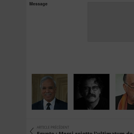
Message
ARTICLE PRÉCÉDENT
Egypte : Morsi rejette l'ultimatum de .