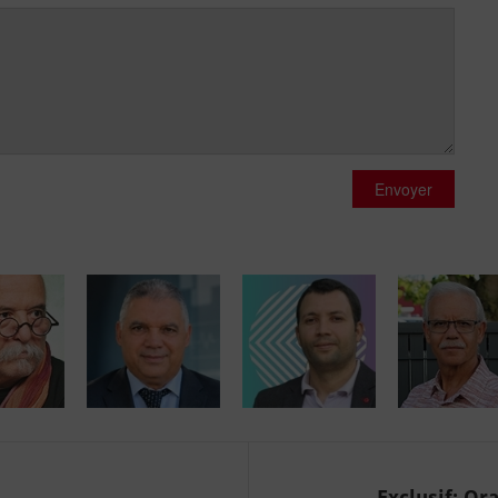
Envoyer
..
Exclusif: Or