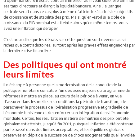
d’open-market. S’il est au contraire inférieur au niveau ciblé, elle diminue
ses taux directeurs et élargit la liquidité bancaire. Ainsi, la Banque
centrale serait dans ce cas plus à même d’atteindre à la fois les objectifs
de croissance et de stabilité des prix. Mais, qu’en-est-il si la cible de
croissance du PIB nominal est atteinte alors qu’en même temps vous
avez une inflation qui dérape?
C’est pour dire que les débats sur cette question sont devenus aussi
riches que contradictoires, surtout après les graves effets engendrés par
la dernière crise financière.
Des politiques qui ont montré
leurs limites
Il n’échappe à personne que la modernisation de la conduite de la
politique monétaire constitue l’un des axes majeurs du programme de
réformes à mettre en place, au cours de la période à venir, en vue
d’assurer dans les meilleures conditions la période de transition, de
parachever le processus de libéralisation progressive et graduelle de
l’économie tunisienne et de renforcer son intégration dans l’économie
mondiale. Certes, les résultats en matière de maitrise des prix ont été
globalement atteints, jusqu’à fin 2011, puisque l’inflation a été contenue
par le passé dans des limites acceptables, et les équilibres globaux
préservés en dépit de la succession de chocs exogènes tels que l’envolée