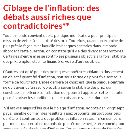
Ciblage de l’inflation: des
débats aussi riches que
contradictoires**
Tout le monde convient que la politique monétaire a pour principale
mission de veiller à la stabilité des prix. Toutefois, quand on examine de
plus près la façon avec laquelle les banques centrales dans le monde
abordent cette question, on constate qu’il y a des divergences notoires.
Certaines d’entre elles se sont fixées plusieurs objectifs à la fois : stabilité
des prix, emploi, stabilité financière, voire d’autres cibles.
D’autres ont opté pour des politiques monétaires ciblant exclusivement
un objectif quantifié d’inflation, soit sous forme de point fixe soit sous
forme de fourchette. L’idée derrière ce choix est que la banque centrale
ne doit avoir qu’un seul objectif, à savoir la stabilité des prix, qui
constitue la meilleure contribution que pourrait apporter cette institution
pour favoriser les conditions d’une croissance saine et durable.
S’il est vrai aujourd’hui que le ciblage d’inflation, adopté par vingt sept
pays, semble donner des résultats assez probants, surtout pour ceux
qui étaient confrontés à des problèmes inflationnistes, il n’en demeure
pas moins que certains courants de pensée ont émergé récemment pour
annoncer la fin du ciblage d’inflation. Ces courants partent du fait qu’en