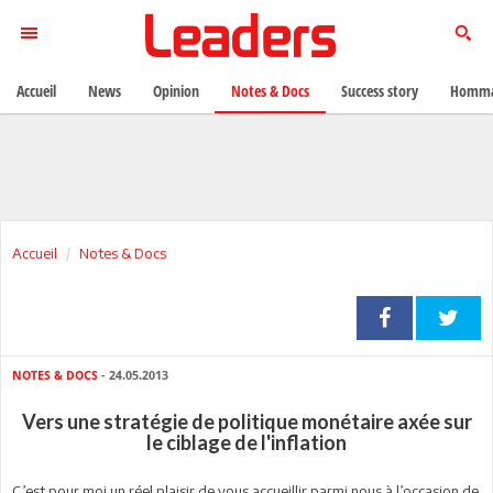
Accueil
News
Opinion
Notes & Docs
Success story
Homma
Accueil
Notes & Docs
NOTES & DOCS
- 24.05.2013
Vers une stratégie de politique monétaire axée sur
le ciblage de l'inflation
C’est pour moi un réel plaisir de vous accueillir parmi nous à l’occasion de