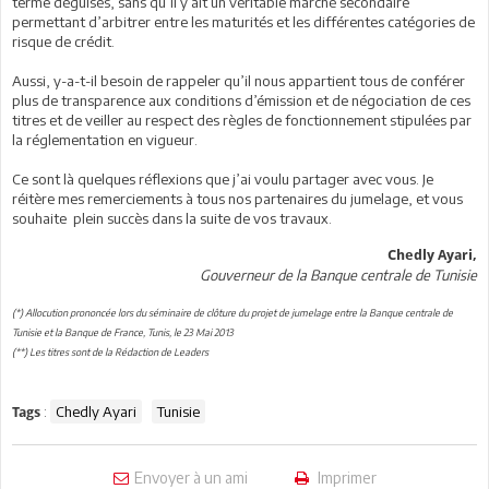
terme déguisés, sans qu’il y ait un véritable marché secondaire
permettant d’arbitrer entre les maturités et les différentes catégories de
risque de crédit.
Aussi, y-a-t-il besoin de rappeler qu’il nous appartient tous de conférer
plus de transparence aux conditions d’émission et de négociation de ces
titres et de veiller au respect des règles de fonctionnement stipulées par
la réglementation en vigueur.
Ce sont là quelques réflexions que j’ai voulu partager avec vous. Je
réitère mes remerciements à tous nos partenaires du jumelage, et vous
souhaite plein succès dans la suite de vos travaux.
Chedly Ayari,
Gouverneur de la Banque centrale de Tunisie
(*) Allocution prononcée lors du séminaire de clôture du projet de jumelage entre la Banque centrale de
Tunisie et la Banque de France, Tunis, le 23 Mai 2013
(**) Les titres sont de la Rédaction de Leaders
:
Chedly Ayari
Tunisie
Tags
Envoyer à un ami
Imprimer