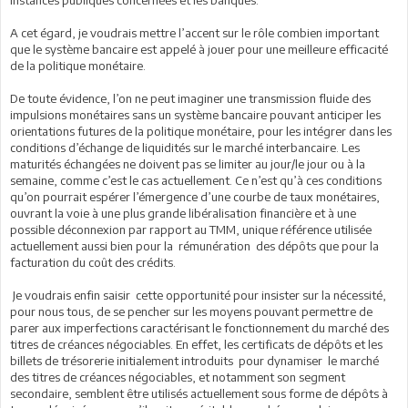
instances publiques concernées et les banques.
A cet égard, je voudrais mettre l’accent sur le rôle combien important
que le système bancaire est appelé à jouer pour une meilleure efficacité
de la politique monétaire.
De toute évidence, l’on ne peut imaginer une transmission fluide des
impulsions monétaires sans un système bancaire pouvant anticiper les
orientations futures de la politique monétaire, pour les intégrer dans les
conditions d’échange de liquidités sur le marché interbancaire. Les
maturités échangées ne doivent pas se limiter au jour/le jour ou à la
semaine, comme c’est le cas actuellement. Ce n’est qu’à ces conditions
qu’on pourrait espérer l’émergence d’une courbe de taux monétaires,
ouvrant la voie à une plus grande libéralisation financière et à une
possible déconnexion par rapport au TMM, unique référence utilisée
actuellement aussi bien pour la rémunération des dépôts que pour la
facturation du coût des crédits.
Je voudrais enfin saisir cette opportunité pour insister sur la nécessité,
pour nous tous, de se pencher sur les moyens pouvant permettre de
parer aux imperfections caractérisant le fonctionnement du marché des
titres de créances négociables. En effet, les certificats de dépôts et les
billets de trésorerie initialement introduits pour dynamiser le marché
des titres de créances négociables, et notamment son segment
secondaire, semblent être utilisés actuellement sous forme de dépôts à