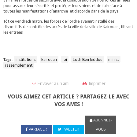
vaillantes forces de sécurité avec la collaboration de nos forces armées
pour assurer leur sécurité et protéger leurs biens et de faire face à
toutes les manifestations d’anarchie et discorde dans de le pays.
Tôt ce vendredi matin, les forces de l'ordre avaient installé des
dispositifs de contrôle des accès de la ville de la ville de Kairouan, filtrant
les entrées.
:
institutions
kairouan
loi
Lotfi Ben Jeddou
minist
Tags
rassemblement
Envoyer à un ami
Imprimer
VOUS AIMEZ CET ARTICLE ? PARTAGEZ-LE AVEC
VOS AMIS !
ABONNEZ-
PARTAGER
TWEETER
VOUS