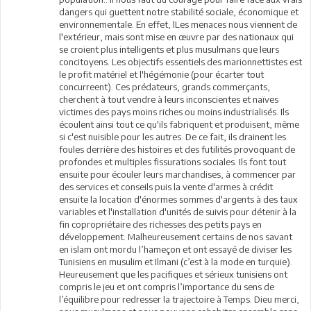
dangers qui guettent notre stabilité sociale, économique et
environnementale. En effet, lLes menaces nous viennent de
l'extérieur, mais sont mise en œuvre par des nationaux qui
se croient plus intelligents et plus musulmans que leurs
concitoyens. Les objectifs essentiels des marionnettistes est
le profit matériel et l'hégémonie (pour écarter tout
concurreent). Ces prédateurs, grands commerçants,
cherchent à tout vendre à leurs inconscientes et naïves
victimes des pays moins riches ou moins industrialisés. Ils
écoulent ainsi tout ce qu'ils fabriquent et produisent, même
si c'est nuisible pour les autres. De ce fait, ils drainent les
foules derrière des histoires et des futilités provoquant de
profondes et multiples fissurations sociales. Ils font tout
ensuite pour écouler leurs marchandises, à commencer par
des services et conseils puis la vente d'armes à crédit
ensuite la location d'énormes sommes d'argents à des taux
variables et l'installation d'unités de suivis pour détenir à la
fin copropriétaire des richesses des petits pays en
développement. Malheureusement certains de nos savant
en islam ont mordu l’hameçon et ont essayé de diviser les
Tunisiens en musulim et Ilmani (c’est à la mode en turquie).
Heureusement que les pacifiques et sérieux tunisiens ont
compris le jeu et ont compris l’importance du sens de
l’équilibre pour redresser la trajectoire à Temps. Dieu merci,