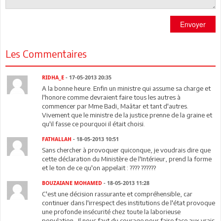
Envoyer
Les Commentaires
RIDHA_E
- 17-05-2013 20:35
A la bonne heure. Enfin un ministre qui assume sa charge et
l'honore comme devraient faire tous les autres à
commencer par Mme Badi, Maâtar et tant d'autres.
Vivement que le ministre de la justice prenne de la graine et
qu'il fasse ce pourquoi il était choisi.
FATHALLAH
- 18-05-2013 10:51
Sans chercher à provoquer quiconque, je voudrais dire que
cette déclaration du Ministère de l'Intérieur, prend la forme
et le ton de ce qu'on appelait : ???? ??????
BOUZAIANE MOHAMED
- 18-05-2013 11:28
C'est une décision rassurante et compréhensible, car
continuer dans l'irrespect des institutions de l'état provoque
une profonde insécurité chez toute la laborieuse
population.. Il nous faut du courage pour faire face aux vrais