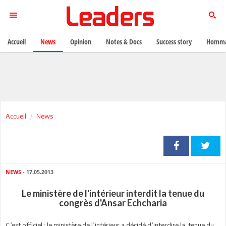
Accueil
News
Opinion
Notes & Docs
Success story
Homma
Accueil
News
NEWS
- 17.05.2013
Le ministère de l'intérieur interdit la tenue du
congrès d'Ansar Echcharia
C’est officiel : le ministère de l’intérieur a décidé d’interdire la tenue du