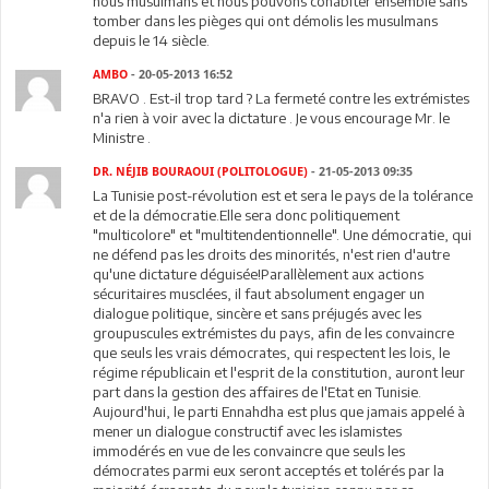
nous musulmans et nous pouvons cohabiter ensemble sans
tomber dans les pièges qui ont démolis les musulmans
depuis le 14 siècle.
AMBO
- 20-05-2013 16:52
BRAVO . Est-il trop tard ? La fermeté contre les extrémistes
n'a rien à voir avec la dictature . Je vous encourage Mr. le
Ministre .
DR. NÉJIB BOURAOUI (POLITOLOGUE)
- 21-05-2013 09:35
La Tunisie post-révolution est et sera le pays de la tolérance
et de la démocratie.Elle sera donc politiquement
"multicolore" et "multitendentionnelle". Une démocratie, qui
ne défend pas les droits des minorités, n'est rien d'autre
qu'une dictature déguisée!Parallèlement aux actions
sécuritaires musclées, il faut absolument engager un
dialogue politique, sincère et sans préjugés avec les
groupuscules extrémistes du pays, afin de les convaincre
que seuls les vrais démocrates, qui respectent les lois, le
régime républicain et l'esprit de la constitution, auront leur
part dans la gestion des affaires de l'Etat en Tunisie.
Aujourd'hui, le parti Ennahdha est plus que jamais appelé à
mener un dialogue constructif avec les islamistes
immodérés en vue de les convaincre que seuls les
démocrates parmi eux seront acceptés et tolérés par la