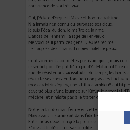
conscience de soi très vive :.
Oui, j’éclate d’orgueil ! Mais cet homme sublime
N’a jamais rien connu qui surpasse ses cieux.
Je suis l’égal du don, le maître de la rime
L’abcès de l’ennemi, la rage de l’envieux
Me voici seul parmi ces gens, Dieu les rédime !
Tel, auprès des Thamud impies, Saleh le pieux.
Contrairement aux poètes pré-islamiques, mais comm
essentiel pour l’esprit héroïque d’Al-Mutanabbî, ce n’
que de résister aux vicissitudes du temps, les hauts et
réajuste ses choix en fonction non pas des fluctuatio
morales intrinsèques, une attitude ambiguë qui lui per
déversé plus d‘une louange sur Kâfûr, le potentat d’Egy
mécène, et n’hésite pas à le traiter de castré :
Notre larbin dormait ferme en cette nuit ;
Mais avant, il somnolait dans l’idiotie.
Entre nous deux, malgré la promiscuité,
S’ouvrait le désert de sa stupidité.