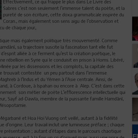
Effectivement, ce qui frappe le plus dans Le Livre des
Sabres c’est non seulement l’immense talent du poète, et la
pureté de son écriture, cette doxa grammaticale inspirée du
Coran., mais également son sens aigu de l’observation et
cu de chaque jour,
 poétique mais également politique très mouvementé. Comme
mdânî, sa trajectoire suscite la fascination tant elle fut
esprit alliée à ce ferment qu’est la création poétique, le
ne rébellion en Syrie qui le conduisit en prison à Homs. Libéré,
 Minée par les dissensions et les complots, la capitale des
se trouvait contestée un peu partout dans l’immense
hreb à l’Indus et du Yémen à l’Asie centrale. Ainsi, de
kand, à Cordoue, à Ispahan ou encore à Alep. C’est dans cette
nement son métier de poète L’efflorescence intellectuelle qui
rneur, Sayf ad-Dawla, membre de la puissante famille Hamdânî,
e Mésopotamie.
garbané et Hoa Hoï Vuong ont veillé, autant à la fidélité
 d’origine. Leur travail inclut une lumineuse préface ; chaque
ve présentation ; autant d’étapes dans le parcours chaotique
jeunesse, est à la fois un cri d’orgueil mais aussi une prise de