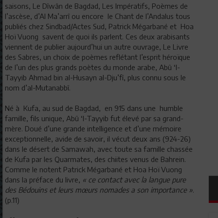
saisons, Le Dîwân de Bagdad, Les Impératifs, Poèmes de
l’ascèse, d’Al Ma’arrî ou encore le Chant de l’Andalus tous
publiés chez Sindbad/Actes Sud, Patrick Mégarbané et Hoa
Hoï Vuong savent de quoi ils parlent. Ces deux arabisants
viennent de publier aujourd’hui un autre ouvrage, Le Livre
des Sabres, un choix de poèmes reflétant l’esprit héroïque
de l’un des plus grands poètes du monde arabe, Abû ‘I-
Tayyib Ahmad bin al-Husayn al-Dju’fî, plus connu sous le
nom d’al-Mutanabbî.
Né à Kufa, au sud de Bagdad, en 915 dans une humble
famille, fils unique, Abû ‘I-Tayyib fut élevé par sa grand-
mère. Doué d’une grande intelligence et d’une mémoire
exceptionnelle, avide de savoir, il vécut deux ans (924-26)
dans le désert de Samawah, avec toute sa famille chassée
de Kufa par les Quarmates, des chiites venus de Bahrein.
Comme le notent Patrick Mégarbané et Hoa Hoï Vuong
dans la préface du livre,
« ce contact avec la langue pure
des Bédouins et leurs mœurs nomades a son importance »
.
(p.11)