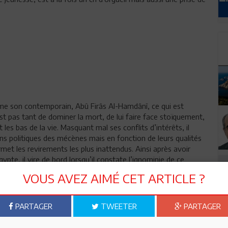
e son contemporain, Abû Firâs Al-Hamdânî, ce qui est
est pas tant de dominer la mort, de lui faire face stoïquement,
 les bas de la vie. Masquant mal ses conflits d’intérêts, il
ns politiques des mécènes mais en fonction de leurs qualités
met les revirements les plus inattendus. Ainsi après avoir
pte, il vire de bord lorsqu’il constate l’ignominie de ce
VOUS AVEZ AIMÉ CET ARTICLE ?
PARTAGER
TWEETER
PARTAGER