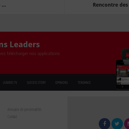
...
Rencontre des 
ons Leaders
ez télécharger nos applications
LEADERS TV
SUCCESS STORY
OPINIONS
TENDANCE
Annuaire de personnalités
Contact