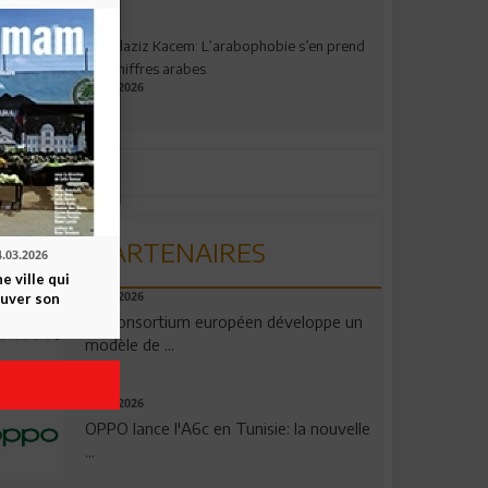
Abdelaziz Kacem: L’arabophobie s’en prend
aux chiffres arabes
09.07.2026
PARTENAIRES
4.03.2026
 ville qui
ouver son
06.08.2026
Un consortium européen développe un
modèle de ...
04.08.2026
OPPO lance l'A6c en Tunisie: la nouvelle
...