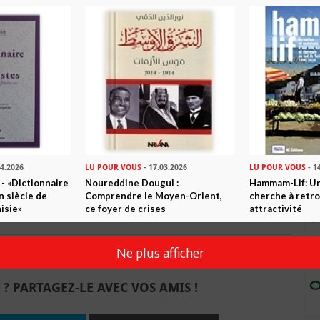
récédé, à travers des poèmes accessibles au public francophone,
 est une œuvre de référence, un plaisir de lecture rare, qui
se et son lustre d’antan.
 édition bilingue, traduit de l’arabe, présenté et
 Sindbad, 260 pages.
04.2026
LU POUR VOUS
- 17.03.2026
LU POUR VOUS
- 1
 - «Dictionnaire
Noureddine Dougui :
Hammam-Lif: Une
n siècle de
Comprendre le Moyen-Orient,
cherche à retr
isie»
ce foyer de crises
attractivité
Ne plus afficher
n ami
Imprimer
 ? PARTAGEZ-LE AVEC VOS AMIS !