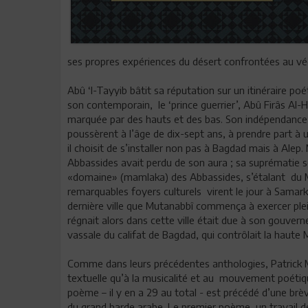
ses propres expériences du désert confrontées au vé
Abû ‘I-Tayyib bâtit sa réputation sur un itinéraire
son contemporain, le ‘prince guerrier’, Abû Firâs Al-Ha
marquée par des hauts et des bas. Son indépendance d’
poussèrent à l’âge de dix-sept ans, à prendre part à u
il choisit de s’installer non pas à Bagdad mais à Alep.
Abbassides avait perdu de son aura ; sa suprématie 
«domaine» (mamlaka) des Abbassides, s’étalant du Mag
remarquables foyers culturels virent le jour à Samar
dernière ville que Mutanabbî commença à exercer plei
régnait alors dans cette ville était due à son gouve
vassale du califat de Bagdad, qui contrôlait la haut
Comme dans leurs précédentes anthologies, Patrick Mé
textuelle qu’à la musicalité et au mouvement poétique
poème – il y en a 29 au total - est précédé d’une brè
du grand barde arabe. Le premier poème, un travail de 