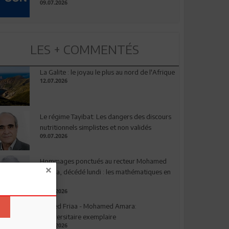
09.07.2026
LES + COMMENTÉS
La Galite : le joyau le plus au nord de l'Afrique
12.07.2026
Le régime Tayibat: Les dangers des discours
nutritionnels simplistes et non validés
09.07.2026
Hommages ponctués au recteur Mohamed
Amara, décédé lundi : les mathématiques en
deuil
03.08.2026
Ahmed Friaa - Mohamed Amara:
l’Universitaire exemplaire
04.08.2026