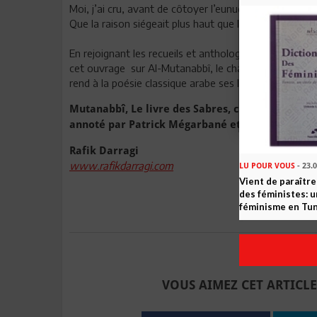
Moi, j’ai cru, avant de côtoyer l’eunuque,
Que la raison siégeait plus haut que la nuque.
En rejoignant les recueils et anthologies qui l’ont p
cet ouvrage sur Al-Mutanabbî, le chantre de l’arabité,
rend à la poésie classique arabe ses lettres de nobles
Mutanabbî, Le livre des Sabres, choix de poèmes,
annoté par Patrick Mégarbané et Hoa Hoï Vuong,
Rafik Darragi
www.rafikdarragi.com
LU POUR VOUS
- 23.
Vient de paraître
des féministes: u
féminisme en Tun
Envoyer à u
VOUS AIMEZ CET ARTICLE