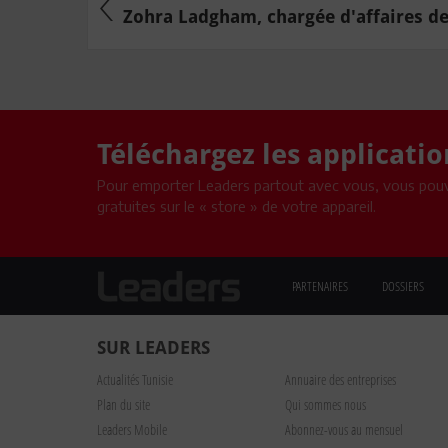
Zohra Ladgham, chargée d'affaires de 
Téléchargez les applicati
Pour emporter Leaders partout avec vous, vous pouv
gratuites sur le « store » de votre appareil.
PARTENAIRES
DOSSIERS
SUR LEADERS
Actualités Tunisie
Annuaire des entreprises
Plan du site
Qui sommes nous
Leaders Mobile
Abonnez-vous au mensuel