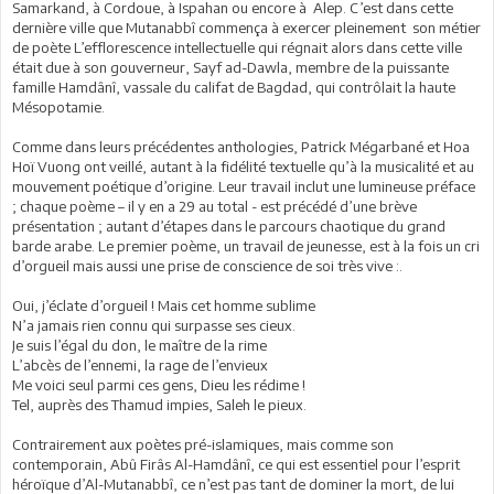
Samarkand, à Cordoue, à Ispahan ou encore à Alep. C’est dans cette
dernière ville que Mutanabbî commença à exercer pleinement son métier
de poète L’efflorescence intellectuelle qui régnait alors dans cette ville
était due à son gouverneur, Sayf ad-Dawla, membre de la puissante
famille Hamdânî, vassale du califat de Bagdad, qui contrôlait la haute
Mésopotamie.
Comme dans leurs précédentes anthologies, Patrick Mégarbané et Hoa
Hoï Vuong ont veillé, autant à la fidélité textuelle qu’à la musicalité et au
mouvement poétique d’origine. Leur travail inclut une lumineuse préface
; chaque poème – il y en a 29 au total - est précédé d’une brève
présentation ; autant d’étapes dans le parcours chaotique du grand
barde arabe. Le premier poème, un travail de jeunesse, est à la fois un cri
d’orgueil mais aussi une prise de conscience de soi très vive :.
Oui, j’éclate d’orgueil ! Mais cet homme sublime
N’a jamais rien connu qui surpasse ses cieux.
Je suis l’égal du don, le maître de la rime
L’abcès de l’ennemi, la rage de l’envieux
Me voici seul parmi ces gens, Dieu les rédime !
Tel, auprès des Thamud impies, Saleh le pieux.
Contrairement aux poètes pré-islamiques, mais comme son
contemporain, Abû Firâs Al-Hamdânî, ce qui est essentiel pour l’esprit
héroïque d’Al-Mutanabbî, ce n’est pas tant de dominer la mort, de lui