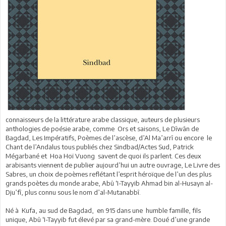
connaisseurs de la littérature arabe classique, auteurs de plusieurs
anthologies de poésie arabe, comme Ors et saisons, Le Dîwân de
Bagdad, Les Impératifs, Poèmes de l’ascèse, d’Al Ma’arrî ou encore le
Chant de l’Andalus tous publiés chez Sindbad/Actes Sud, Patrick
Mégarbané et Hoa Hoï Vuong savent de quoi ils parlent. Ces deux
arabisants viennent de publier aujourd’hui un autre ouvrage, Le Livre des
Sabres, un choix de poèmes reflétant l’esprit héroïque de l’un des plus
grands poètes du monde arabe, Abû ‘I-Tayyib Ahmad bin al-Husayn al-
Dju’fî, plus connu sous le nom d’al-Mutanabbî.
Né à Kufa, au sud de Bagdad, en 915 dans une humble famille, fils
unique, Abû ‘I-Tayyib fut élevé par sa grand-mère. Doué d’une grande