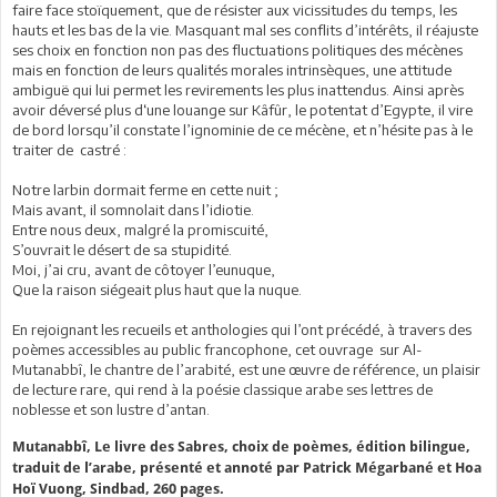
faire face stoïquement, que de résister aux vicissitudes du temps, les
hauts et les bas de la vie. Masquant mal ses conflits d’intérêts, il réajuste
ses choix en fonction non pas des fluctuations politiques des mécènes
mais en fonction de leurs qualités morales intrinsèques, une attitude
ambiguë qui lui permet les revirements les plus inattendus. Ainsi après
avoir déversé plus d‘une louange sur Kâfûr, le potentat d’Egypte, il vire
de bord lorsqu’il constate l’ignominie de ce mécène, et n’hésite pas à le
traiter de castré :
Notre larbin dormait ferme en cette nuit ;
Mais avant, il somnolait dans l’idiotie.
Entre nous deux, malgré la promiscuité,
S’ouvrait le désert de sa stupidité.
Moi, j’ai cru, avant de côtoyer l’eunuque,
Que la raison siégeait plus haut que la nuque.
En rejoignant les recueils et anthologies qui l’ont précédé, à travers des
poèmes accessibles au public francophone, cet ouvrage sur Al-
Mutanabbî, le chantre de l’arabité, est une œuvre de référence, un plaisir
de lecture rare, qui rend à la poésie classique arabe ses lettres de
noblesse et son lustre d’antan.
Mutanabbî, Le livre des Sabres, choix de poèmes, édition bilingue,
traduit de l’arabe, présenté et annoté par Patrick Mégarbané et Hoa
Hoï Vuong, Sindbad, 260 pages.