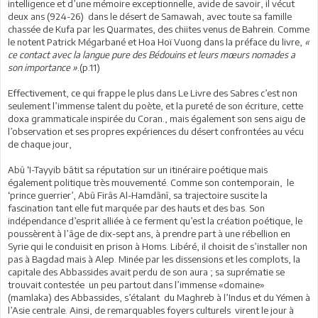
intelligence et d’une mémoire exceptionnelle, avide de savoir, il vécut
deux ans (924-26) dans le désert de Samawah, avec toute sa famille
chassée de Kufa par les Quarmates, des chiites venus de Bahrein. Comme
le notent Patrick Mégarbané et Hoa Hoï Vuong dans la préface du livre,
«
ce contact avec la langue pure des Bédouins et leurs mœurs nomades a
son importance »
.(p.11)
Effectivement, ce qui frappe le plus dans Le Livre des Sabres c’est non
seulement l’immense talent du poète, et la pureté de son écriture, cette
doxa grammaticale inspirée du Coran., mais également son sens aigu de
l’observation et ses propres expériences du désert confrontées au vécu
de chaque jour,
Abû ‘I-Tayyib bâtit sa réputation sur un itinéraire poétique mais
également politique très mouvementé. Comme son contemporain, le
‘prince guerrier’, Abû Firâs Al-Hamdânî, sa trajectoire suscite la
fascination tant elle fut marquée par des hauts et des bas. Son
indépendance d’esprit alliée à ce ferment qu’est la création poétique, le
poussèrent à l’âge de dix-sept ans, à prendre part à une rébellion en
Syrie qui le conduisit en prison à Homs. Libéré, il choisit de s’installer non
pas à Bagdad mais à Alep. Minée par les dissensions et les complots, la
capitale des Abbassides avait perdu de son aura ; sa suprématie se
trouvait contestée un peu partout dans l’immense «domaine»
(mamlaka) des Abbassides, s’étalant du Maghreb à l’Indus et du Yémen à
l’Asie centrale. Ainsi, de remarquables foyers culturels virent le jour à