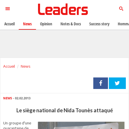
Accueil
News
Opinion
Notes & Docs
Success story
Homma
Accueil
News
NEWS
- 02.02.2013
Le siège national de Nida Tounès attaqué
Un groupe d'une
quarantaine de