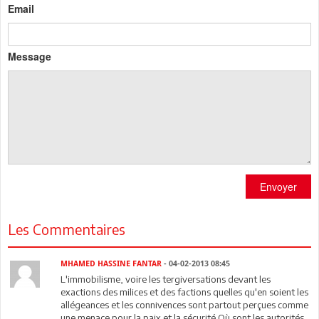
Email
Message
Envoyer
Les Commentaires
MHAMED HASSINE FANTAR
- 04-02-2013 08:45
L'immobilisme, voire les tergiversations devant les
exactions des milices et des factions quelles qu'en soient les
allégeances et les connivences sont partout perçues comme
une menace pour la paix et la sécurité.Où sont les autorités