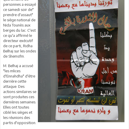
personnes a essayé
ce samedi soir de"
prendre d'assaut"
le siège national de
Nida Tounès aux
berges du lac. C'est
ce qu'a affirmé le
directeur exécutif
de ce parti, Ridha
Belhaj sur les ondes
de Shemsfm.
M. Belhaj a accusé
"les mlices
d'Ennahdha" d'être
derrière cette
attaque. Des
actions similaires se
sont produites ces
dernières semaines.
Elles ont toutes
ciblé les sièges et
les réunions des
partis d'opposition.