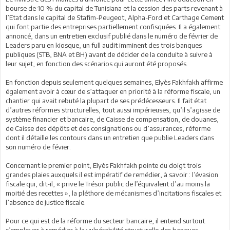
bourse de 10 % du capital de Tunisiana et la cession des parts revenant à
l’Etat dans le capital de Stafim-Peugeot, Alpha-Ford et Carthage Cement
qui font partie des entreprises partiellement confisquées. Il a également
annoncé, dans un entretien exclusif publié dans le numéro de février de
Leaders paru en kiosque, un full audit imminent des trois banques
publiques (STB, BNA et BH) avant de décider de la conduite à suivre à
leur sujet, en fonction des scénarios qui auront été proposés.
En fonction depuis seulement quelques semaines, Elyès Fakhfakh affirme
également avoir à cœur de s’attaquer en priorité à la réforme fiscale, un
chantier qui avait rebuté la plupart de ses prédécesseurs. Il fait état
d’autres réformes structurelles, tout aussi impérieuses, qu’il s’agisse de
système financier et bancaire, de Caisse de compensation, de douanes,
de Caisse des dépôts et des consignations ou d’assurances, réforme
dont il détaille les contours dans un entretien que publie Leaders dans
son numéro de févier.
Concernant le premier point, Elyès Fakhfakh pointe du doigt trois
grandes plaies auxquels il est impératif de remédier, à savoir : l’évasion
fiscale qui, dit-il, « prive le Trésor public de l’équivalent d’au moins la
moitié des recettes », la pléthore de mécanismes d’incitations fiscales et
l’absence de justice fiscale.
Pour ce qui est de la réforme du secteur bancaire, il entend surtout