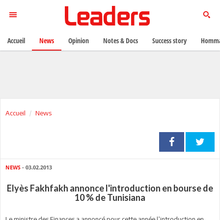
Accueil
News
Opinion
Notes & Docs
Success story
Homma
Accueil
News
NEWS
- 03.02.2013
Elyès Fakhfakh annonce l'introduction en bourse de
10 % de Tunisiana
Le ministre des Finances a annoncé pour cette année l’introduction en