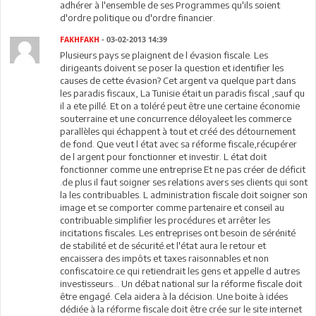
adhérer à l'ensemble de ses Programmes qu'ils soient
d'ordre politique ou d'ordre financier.
FAKHFAKH
- 03-02-2013 14:39
Plusieurs pays se plaignent de l évasion fiscale. Les
dirigeants doivent se poser la question et identifier les
causes de cette évasion? Cet argent va quelque part dans
les paradis fiscaux, La Tunisie était un paradis fiscal ,sauf qu
il a ete pillé. Et on a toléré peut être une certaine économie
souterraine et une concurrence déloyaleet les commerce
parallèles qui échappent à tout et créé des détournement
de fond. Que veut l état avec sa réforme fiscale,récupérer
de l argent pour fonctionner et investir. L état doit
fonctionner comme une entreprise Et ne pas créer de déficit
.de plus il faut soigner ses relations avers ses clients qui sont
la les contribuables. L administration fiscale doit soigner son
image et se comporter comme partenaire et conseil au
contribuable.simplifier les procédures et arrêter les
incitations fiscales. Les entreprises ont besoin de sérénité
de stabilité et de sécurité.et l'état aura le retour et
encaissera des impôts et taxes raisonnables et non
confiscatoire.ce qui retiendrait les gens et appelle d autres
investisseurs... Un débat national sur la réforme fiscale doit
être engagé. Cela aidera à la décision. Une boite à idées
dédiée à la réforme fiscale doit être crée sur le site internet