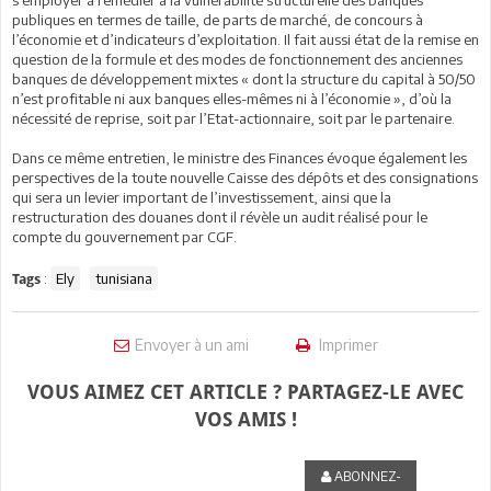
s’employer à remédier à la vulnérabilité structurelle des banques
publiques en termes de taille, de parts de marché, de concours à
l’économie et d’indicateurs d’exploitation. Il fait aussi état de la remise en
question de la formule et des modes de fonctionnement des anciennes
banques de développement mixtes « dont la structure du capital à 50/50
n’est profitable ni aux banques elles-mêmes ni à l’économie », d’où la
nécessité de reprise, soit par l’Etat-actionnaire, soit par le partenaire.
Dans ce même entretien, le ministre des Finances évoque également les
perspectives de la toute nouvelle Caisse des dépôts et des consignations
qui sera un levier important de l’investissement, ainsi que la
restructuration des douanes dont il révèle un audit réalisé pour le
compte du gouvernement par CGF.
:
Ely
tunisiana
Tags
Envoyer à un ami
Imprimer
VOUS AIMEZ CET ARTICLE ? PARTAGEZ-LE AVEC
VOS AMIS !
ABONNEZ-